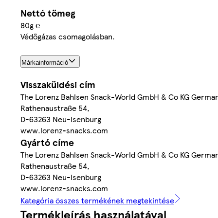
Nettó tömeg
80g ℮
Védőgázas csomagolásban.
Márkainformáció
Visszaküldési cím
The Lorenz Bahlsen Snack-World GmbH & Co KG German
Rathenaustraße 54,
D-63263 Neu-Isenburg
www.lorenz-snacks.com
Gyártó címe
The Lorenz Bahlsen Snack-World GmbH & Co KG German
Rathenaustraße 54,
D-63263 Neu-Isenburg
www.lorenz-snacks.com
Kategória összes termékének megtekintése
Termékleírás használatával