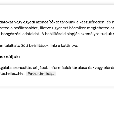
datokat vagy egyedi azonosítókat tárolunk a készülékeden, és
atod a beállításaidat, illetve ugyanezt bármikor megteheted a
 böngészési adataidat. A beállításaid alapján személyre tudjuk 
található Süti beállítások linkre kattintva.
sználjuk:
sgálata azonosítás céljából. Információk tárolása és/vagy elér
tásfejlesztés.
Partnereink listája