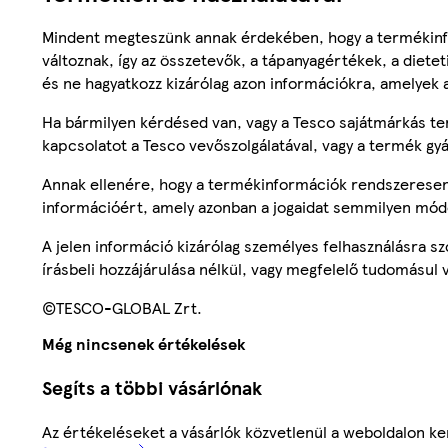
Mindent megteszünk annak érdekében, hogy a termékinf
változnak, így az összetevők, a tápanyagértékek, a diete
és ne hagyatkozz kizárólag azon információkra, amelyek 
Ha bármilyen kérdésed van, vagy a Tesco sajátmárkás ter
kapcsolatot a Tesco vevőszolgálatával, vagy a termék gy
Annak ellenére, hogy a termékinformációk rendszeresen 
információért, amely azonban a jogaidat semmilyen mód
A jelen információ kizárólag személyes felhasználásra 
írásbeli hozzájárulása nélkül, vagy megfelelő tudomásul v
©TESCO-GLOBAL Zrt.
Még nincsenek értékelések
Segíts a többi vásárlónak
Az értékeléseket a vásárlók közvetlenül a weboldalon ker