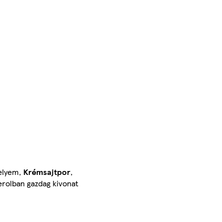
selyem,
Krémsajtpor
,
erolban gazdag kivonat