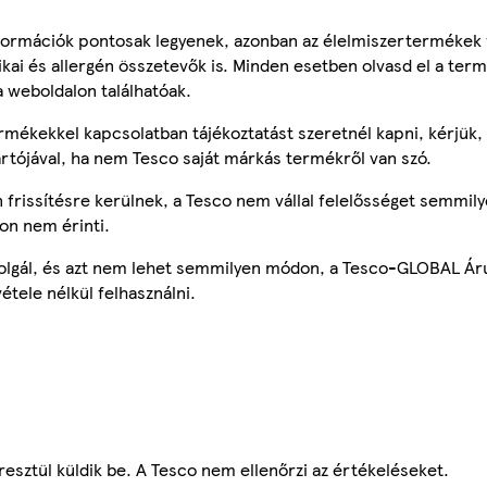
ormációk pontosak legyenek, azonban az élelmiszertermékek
tikai és allergén összetevők is. Minden esetben olvasd el a ter
a weboldalon találhatóak.
mékekkel kapcsolatban tájékoztatást szeretnél kapni, kérjük, 
ártójával, ha nem Tesco saját márkás termékről van szó.
frissítésre kerülnek, a Tesco nem vállal felelősséget semmily
on nem érinti.
szolgál, és azt nem lehet semmilyen módon, a Tesco-GLOBAL Ár
étele nélkül felhasználni.
esztül küldik be. A Tesco nem ellenőrzi az értékeléseket.