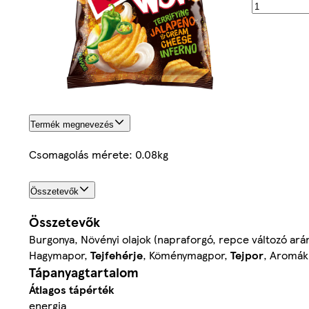
Termék megnevezés
Csomagolás mérete: 0.08kg
Összetevők
Összetevők
Burgonya, Növényi olajok (napraforgó, repce változó arán
Hagymapor,
Tejfehérje
, Köménymagpor,
Tejpor
, Aromák,
Tápanyagtartalom
Átlagos tápérték
energia