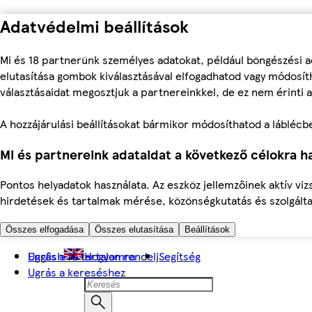
Adatvédelmi beállítások
Mi és 18 partnerünk személyes adatokat, például böngészési a
elutasítása gombok kiválasztásával elfogadhatod vagy módosíth
választásaidat megosztjuk a partnereinkkel, de ez nem érinti a
A hozzájárulási beállításokat bármikor módosíthatod a láblécben 
Mi és partnereink adataidat a következő célokra ha
Pontos helyadatok használata. Az eszköz jellemzőinek aktív viz
hirdetések és tartalmak mérése, közönségkutatás és szolgálta
Összes elfogadása
Összes elutasítása
Beállítások
Ugrás a fő tartalomra
English
Hogyan rendelj
Segítség
Ugrás a kereséshez