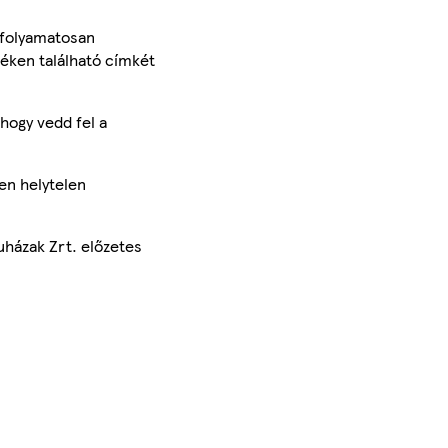
 folyamatosan
méken található címkét
hogy vedd fel a
en helytelen
uházak Zrt. előzetes