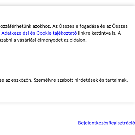
 hozzáférhetünk azokhoz. Az Összes elfogadása és az Összes
z
Adatkezelési és Cookie tájékoztató
linkre kattintva is. A
szabni a vásárlási élményedet az oldalon.
ése az eszközön. Személyre szabott hirdetések és tartalmak,
Bejelentkezés
Regisztráció