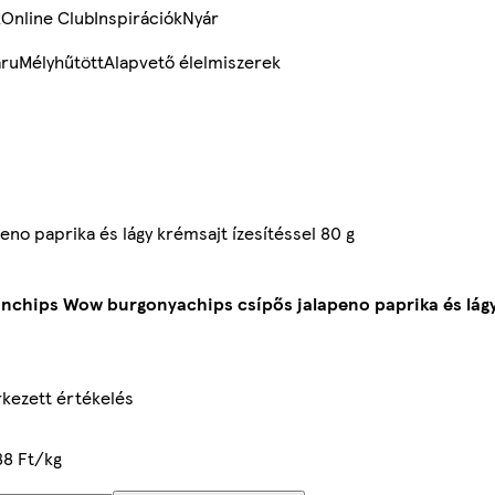
k
Online Club
Inspirációk
Nyár
ru
Mélyhűtött
Alapvető élelmiszerek
o paprika és lágy krémsajt ízesítéssel 80 g
nchips Wow burgonyachips csípős jalapeno paprika és lágy 
kezett értékelés
88 Ft/kg