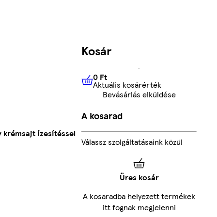
Kosár
0 Ft
Aktuális kosárérték
0 Ft
Aktuális kosárérték
Bevásárlás elküldése
A kosarad
krémsajt ízesítéssel
Válassz szolgáltatásaink közül
Üres kosár
A kosaradba helyezett termékek
itt fognak megjelenni