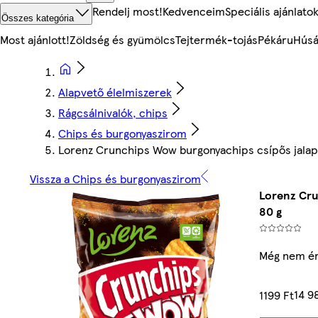
Rendelj most!
Kedvenceim
Speciális ajánlato
Összes kategória
Most ajánlott!
Zöldség és gyümölcs
Tejtermék-tojás
Pékáru
Húsá
Alapvető élelmiszerek
Rágcsálnivalók, chips
Chips és burgonyaszirom
Lorenz Crunchips Wow burgonyachips csípős jalapen
Vissza a Chips és burgonyaszirom
Lorenz Cru
80 g
Még nem ér
14 9
1199 Ft