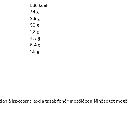
536 kcal
34 g
2,6 g
50 g
1,3 g
4,3 g
5,4 g
1,5 g
tlan állapotban: lásd a tasak fehér mezőjében.Minőségét megőr