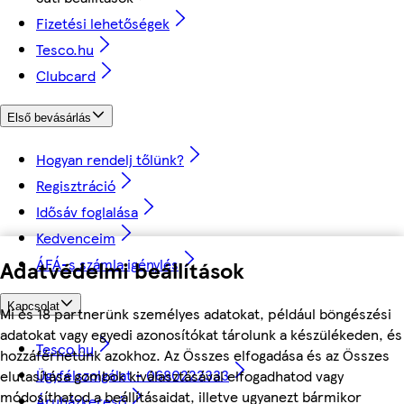
Fizetési lehetőségek
Tesco.hu
Clubcard
Első bevásárlás
Hogyan rendelj tőlünk?
Regisztráció
Idősáv foglalása
Kedvenceim
ÁFÁ-s számla igénylés
Adatvédelmi beállítások
Kapcsolat
Mi és 18 partnerünk személyes adatokat, például böngészési
adatokat vagy egyedi azonosítókat tárolunk a készülékeden, és
Tesco.hu
hozzáférhetünk azokhoz. Az Összes elfogadása és az Összes
Ügyfélszolgálat - 0680222333
elutasítása gombok kiválasztásával elfogadhatod vagy
módosíthatod a beállításaidat, illetve ugyanezt bármikor
Áruházkereső