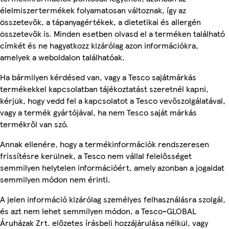
élelmiszertermékek folyamatosan változnak, így az
összetevők, a tápanyagértékek, a dietetikai és allergén
összetevők is. Minden esetben olvasd el a terméken található
címkét és ne hagyatkozz kizárólag azon információkra,
amelyek a weboldalon találhatóak.
Ha bármilyen kérdésed van, vagy a Tesco sajátmárkás
termékekkel kapcsolatban tájékoztatást szeretnél kapni,
kérjük, hogy vedd fel a kapcsolatot a Tesco vevőszolgálatával,
vagy a termék gyártójával, ha nem Tesco saját márkás
termékről van szó.
Annak ellenére, hogy a termékinformációk rendszeresen
frissítésre kerülnek, a Tesco nem vállal felelősséget
semmilyen helytelen információért, amely azonban a jogaidat
semmilyen módon nem érinti.
A jelen információ kizárólag személyes felhasználásra szolgál,
és azt nem lehet semmilyen módon, a Tesco-GLOBAL
Áruházak Zrt. előzetes írásbeli hozzájárulása nélkül, vagy