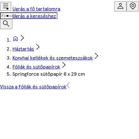
Ugrás a fő tartalomra
Ugrás a kereséshez
Háztartás
Konyhai kellékek és szemeteszsákok
Fóliák és sütőpapírok
Springforce sütőpapír 8 x 29 cm
Vissza a Fóliák és sütőpapírok