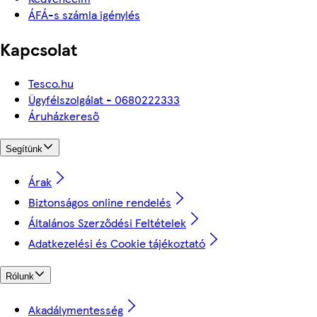
ÁFÁ-s számla igénylés
Kapcsolat
Tesco.hu
Ügyfélszolgálat - 0680222333
Áruházkereső
Segítünk
Árak
Biztonságos online rendelés
Általános Szerződési Feltételek
Adatkezelési és Cookie tájékoztató
Rólunk
Akadálymentesség