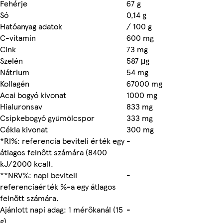
Fehérje
67 g
Só
0,14 g
Hatóanyag adatok
/ 100 g
C-vitamin
600 mg
Cink
73 mg
Szelén
587 μg
Nátrium
54 mg
Kollagén
67000 mg
Acai bogyó kivonat
1000 mg
Hialuronsav
833 mg
Csipkebogyó gyümölcspor
333 mg
Cékla kivonat
300 mg
*RI%: referencia beviteli érték egy
-
átlagos felnőtt számára (8400
kJ/2000 kcal).
**NRV%: napi beviteli
-
referenciaérték %-a egy átlagos
felnőtt számára.
Ajánlott napi adag: 1 mérőkanál (15
-
g)