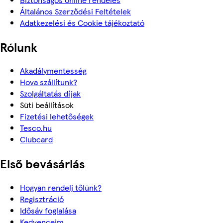
Általános Szerződési Feltételek
Adatkezelési és Cookie tájékoztató
Rólunk
Akadálymentesség
Hova szállítunk?
Szolgáltatás díjak
Süti beállítások
Fizetési lehetőségek
Tesco.hu
Clubcard
Első bevásárlás
Hogyan rendelj tőlünk?
Regisztráció
Idősáv foglalása
Kedvenceim