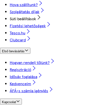
Hova szállítunk?
Szolgáltatás díjak
Süti beállítások
Fizetési lehetőségek
Tesco.hu
Clubcard
Első bevásárlás
Hogyan rendelj tőlünk?
Regisztráció
Idősáv foglalása
Kedvenceim
ÁFÁ-s számla igénylés
Kapcsolat