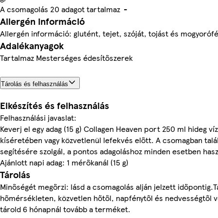
A csomagolás 20 adagot tartalmaz
-
Allergén információ
Allergén információ: glutént, tejet, szóját, tojást és mogyoró
Adalékanyagok
Tartalmaz Mesterséges édesítőszerek
Tárolás és felhasználás
Elkészítés és felhasználás
Felhasználási javaslat:
Keverj el egy adag (15 g) Collagen Heaven port 250 ml hideg ví
kíséretében vagy közvetlenül lefekvés előtt. A csomagban talá
segítésére szolgál, a pontos adagoláshoz minden esetben hasz
Ajánlott napi adag: 1 mérőkanál (15 g)
Tárolás
Minőségét megőrzi: lásd a csomagolás alján jelzett időpontig.Tá
hőmérsékleten, közvetlen hőtől, napfénytől és nedvességtől v
tárold 6 hónapnál tovább a terméket.