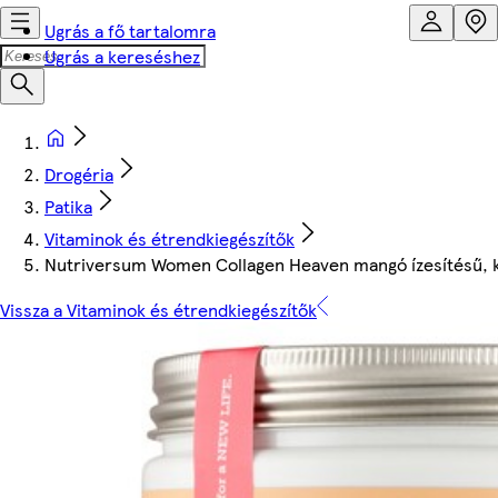
Ugrás a fő tartalomra
Ugrás a kereséshez
Drogéria
Patika
Vitaminok és étrendkiegészítők
Nutriversum Women Collagen Heaven mangó ízesítésű, k
Vissza a Vitaminok és étrendkiegészítők