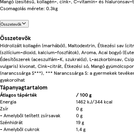
Mangó ízesítésű, kollagén-, cink-, C-vitamin- és hialuronsav-
Csomagolás mérete: 0.3kg
Összetevők
Összetevők
Hidrolizált kollagén (marhából), Maltodextrin, Étkezési sav (c
(szilícium-dioxid, kalcium-foszfátok), Aroma, Acai bogyó (Eut
Édesítőszerek (aceszulfám-K, szukralóz), L-aszkorbinsav, Csip
vulgaris) kivonat, Cink-citrát, Étkezési só, Mangó gyümölcspor
(narancssárga S***), *** Narancssárga S: a gyermekek tevéke
gyakorolhat
Tápanyagtartalom
Átlagos tápérték
/ 100 g
Energia
1462 kJ/344 kcal
Zsír
0 g
- Amelyből telített zsírsavak
0 g
Szénhidrát
19 g
- Amelyből cukrok
1,4 g