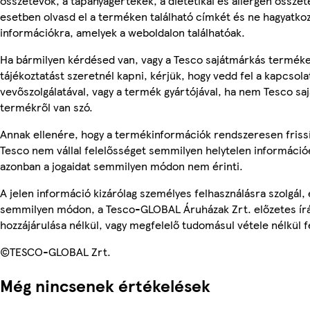
összetevők, a tápanyagértékek, a dietetikai és allergén összet
esetben olvasd el a terméken található címkét és ne hagyatkoz
információkra, amelyek a weboldalon találhatóak.
Ha bármilyen kérdésed van, vagy a Tesco sajátmárkás termék
tájékoztatást szeretnél kapni, kérjük, hogy vedd fel a kapcsola
vevőszolgálatával, vagy a termék gyártójával, ha nem Tesco sa
termékről van szó.
Annak ellenére, hogy a termékinformációk rendszeresen frissí
Tesco nem vállal felelősséget semmilyen helytelen információ
azonban a jogaidat semmilyen módon nem érinti.
A jelen információ kizárólag személyes felhasználásra szolgál,
semmilyen módon, a Tesco-GLOBAL Áruházak Zrt. előzetes írá
hozzájárulása nélkül, vagy megfelelő tudomásul vétele nélkül f
©TESCO-GLOBAL Zrt.
Még nincsenek értékelések