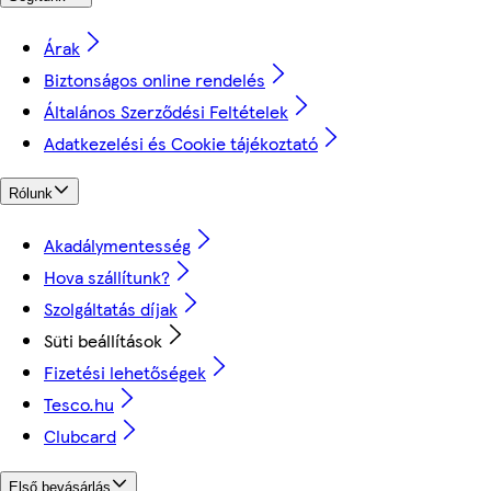
Árak
Biztonságos online rendelés
Általános Szerződési Feltételek
Adatkezelési és Cookie tájékoztató
Rólunk
Akadálymentesség
Hova szállítunk?
Szolgáltatás díjak
Süti beállítások
Fizetési lehetőségek
Tesco.hu
Clubcard
Első bevásárlás