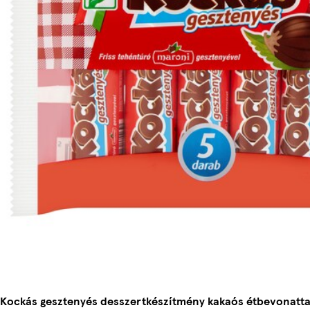
Kockás gesztenyés desszertkészítmény kakaós étbevonattal 