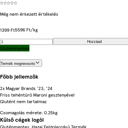
Még nem érkezett értékelés
5596 Ft/kg
1399 Ft
Hozzáad
Gluténmentes
Termék megnevezés
Főbb jellemzők
2x Magyar Brands '23, '24
Friss tehéntúró Maroni gesztenyével
Glutént nem tartalmaz
Csomagolás mérete: 0.25kg
Külső cégek logói
Gluténmentes, Hazai Feldolgozású Termék