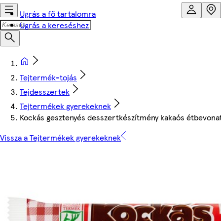
Ugrás a fő tartalomra
Ugrás a kereséshez
Tejtermék-tojás
Tejdesszertek
Tejtermékek gyerekeknek
Kockás gesztenyés desszertkészítmény kakaós étbevonatta
Vissza a Tejtermékek gyerekeknek