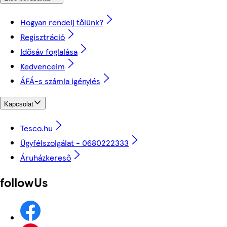
Hogyan rendelj tőlünk?
Regisztráció
Idősáv foglalása
Kedvenceim
ÁFÁ-s számla igénylés
Kapcsolat
Tesco.hu
Ügyfélszolgálat - 0680222333
Áruházkereső
followUs