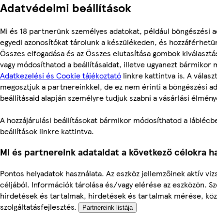
Adatvédelmi beállítások
Mi és 18 partnerünk személyes adatokat, például böngészési a
egyedi azonosítókat tárolunk a készülékeden, és hozzáférhetü
Összes elfogadása és az Összes elutasítása gombok kiválasztá
vagy módosíthatod a beállításaidat, illetve ugyanezt bármikor
Adatkezelési és Cookie tájékoztató
linkre kattintva is. A válasz
megosztjuk a partnereinkkel, de ez nem érinti a böngészési ad
beállításaid alapján személyre tudjuk szabni a vásárlási élmény
A hozzájárulási beállításokat bármikor módosíthatod a láblécbe
beállítások linkre kattintva.
Mi és partnereink adataidat a következő célokra ha
Pontos helyadatok használata. Az eszköz jellemzőinek aktív viz
céljából. Információk tárolása és/vagy elérése az eszközön. S
hirdetések és tartalmak, hirdetések és tartalmak mérése, kö
szolgáltatásfejlesztés.
Partnereink listája