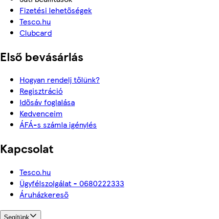
Fizetési lehetőségek
Tesco.hu
Clubcard
Első bevásárlás
Hogyan rendelj tőlünk?
Regisztráció
Idősáv foglalása
Kedvenceim
ÁFÁ-s számla igénylés
Kapcsolat
Tesco.hu
Ügyfélszolgálat - 0680222333
Áruházkereső
Segítünk