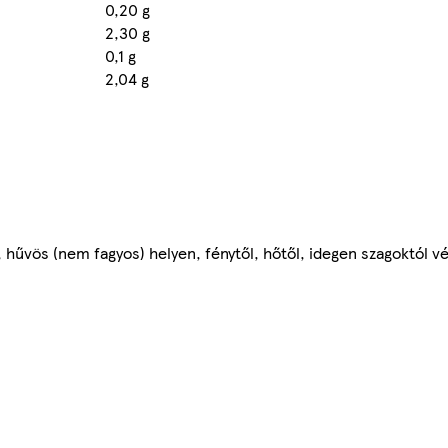
0,20 g
2,30 g
0,1 g
2,04 g
 hűvös (nem fagyos) helyen, fénytől, hőtől, idegen szagoktól v