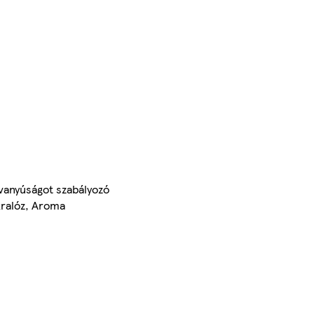
avanyúságot szabályozó
kralóz, Aroma