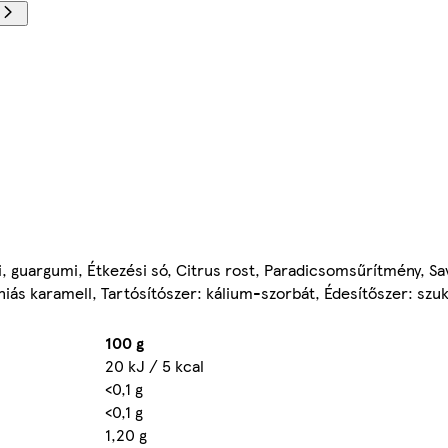
mi, guargumi, Étkezési só, Citrus rost, Paradicsomsűrítmény, S
iás karamell, Tartósítószer: kálium-szorbát, Édesítőszer: szu
100 g
20 kJ / 5 kcal
<0,1 g
<0,1 g
1,20 g