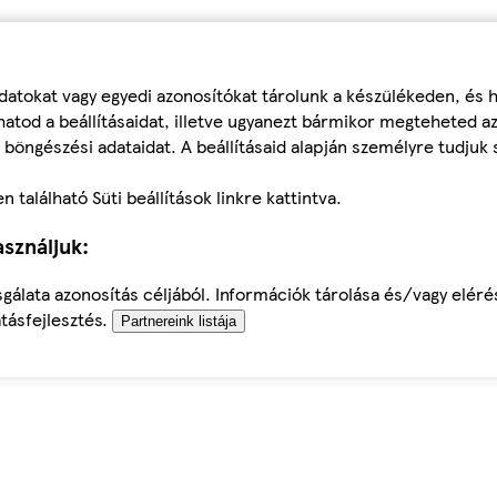
datokat vagy egyedi azonosítókat tárolunk a készülékeden, és
atod a beállításaidat, illetve ugyanezt bármikor megteheted a
 böngészési adataidat. A beállításaid alapján személyre tudjuk 
található Süti beállítások linkre kattintva.
sználjuk:
sgálata azonosítás céljából. Információk tárolása és/vagy elér
tásfejlesztés.
Partnereink listája