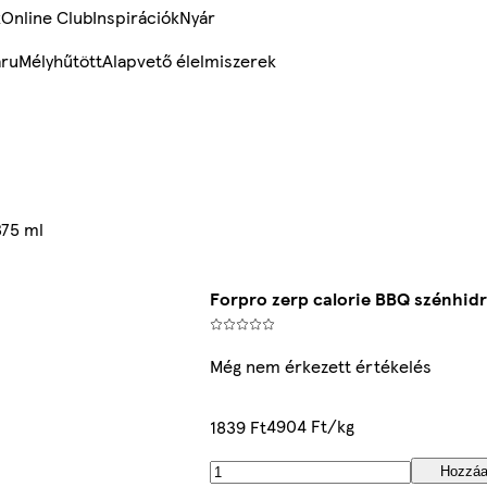
k
Online Club
Inspirációk
Nyár
ru
Mélyhűtött
Alapvető élelmiszerek
375 ml
Forpro zerp calorie BBQ szénhid
Még nem érkezett értékelés
4904 Ft/kg
1839 Ft
Hozzá