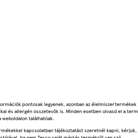
ormációk pontosak legyenek, azonban az élelmiszertermékek
tikai és allergén összetevők is. Minden esetben olvasd el a ter
a weboldalon találhatóak.
mékekkel kapcsolatban tájékoztatást szeretnél kapni, kérjük, 
ártójával, ha nem Tesco saját márkás termékről van szó.