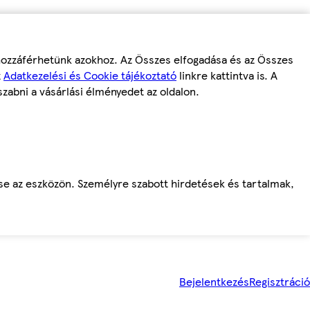
 hozzáférhetünk azokhoz. Az Összes elfogadása és az Összes
z
Adatkezelési és Cookie tájékoztató
linkre kattintva is. A
szabni a vásárlási élményedet az oldalon.
ése az eszközön. Személyre szabott hirdetések és tartalmak,
Bejelentkezés
Regisztráció