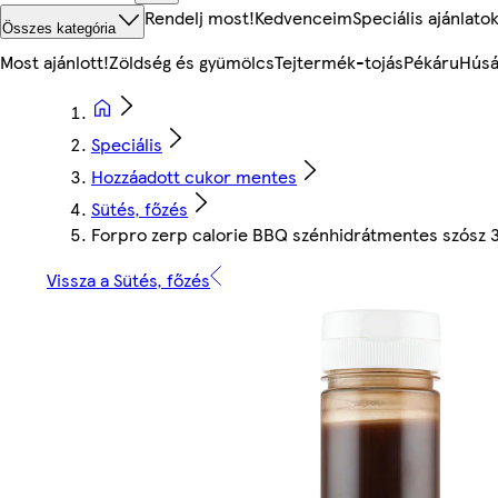
Rendelj most!
Kedvenceim
Speciális ajánlato
Összes kategória
Most ajánlott!
Zöldség és gyümölcs
Tejtermék-tojás
Pékáru
Húsá
Speciális
Hozzáadott cukor mentes
Sütés, főzés
Forpro zerp calorie BBQ szénhidrátmentes szósz 
Vissza a Sütés, főzés