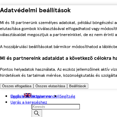
Adatvédelmi beállítások
Mi és 18 partnerünk személyes adatokat, például böngészési a
elutasítása gombok kiválasztásával elfogadhatod vagy módosíth
választásaidat megosztjuk a partnereinkkel, de ez nem érinti a
A hozzájárulási beállításokat bármikor módosíthatod a láblécben 
Mi és partnereink adataidat a következő célokra ha
Pontos helyadatok használata. Az eszköz jellemzőinek aktív viz
hirdetések és tartalmak mérése, közönségkutatás és szolgálta
Összes elfogadása
Összes elutasítása
Beállítások
Ugrás a fő tartalomra
English
Hogyan rendelj
Segítség
Ugrás a kereséshez