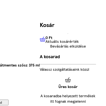
Kosár
0 Ft
Aktuális kosárérték
0 Ft
Aktuális kosárérték
Bevásárlás elküldése
A kosarad
rátmentes szósz 375 ml
Válassz szolgáltatásaink közül
Üres kosár
A kosaradba helyezett termékek
itt fognak megjelenni
ad