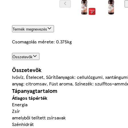
Termék megnevezés
Csomagolás mérete: 0.375kg
Összetevők
Összetevők
Ivóvíz, Ételecet, Sűrítőanyagok: cellulózgumi, xantángu
anyag: citromsav, Füst aroma, Színezék: szulfitos-ammón
Tápanyagtartalom
Átlagos tápérték
Energia
Zsír
amelyből telített zsírsavak
Szénhidrát