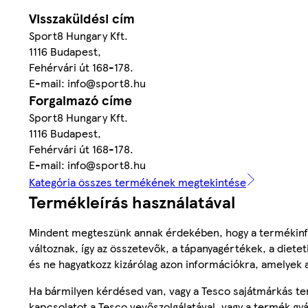
Visszaküldési cím
Sport8 Hungary Kft.
1116 Budapest,
Fehérvári út 168-178.
E-mail: info@sport8.hu
Forgalmazó címe
Sport8 Hungary Kft.
1116 Budapest,
Fehérvári út 168-178.
E-mail: info@sport8.hu
Kategória összes termékének megtekintése
Termékleírás használatával
Mindent megteszünk annak érdekében, hogy a termékinf
változnak, így az összetevők, a tápanyagértékek, a diete
és ne hagyatkozz kizárólag azon információkra, amelyek 
Ha bármilyen kérdésed van, vagy a Tesco sajátmárkás ter
kapcsolatot a Tesco vevőszolgálatával, vagy a termék gy