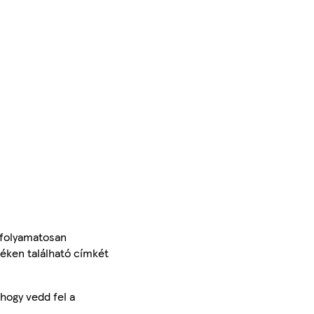
 folyamatosan
méken található címkét
hogy vedd fel a