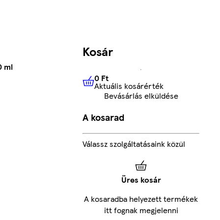
Kosár
0 ml
0 Ft
Aktuális kosárérték
0 Ft
Aktuális kosárérték
Bevásárlás elküldése
A kosarad
Válassz szolgáltatásaink közül
Üres kosár
A kosaradba helyezett termékek
itt fognak megjelenni