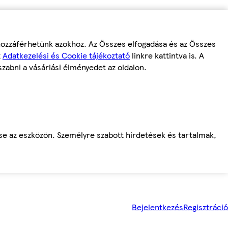
 hozzáférhetünk azokhoz. Az Összes elfogadása és az Összes
z
Adatkezelési és Cookie tájékoztató
linkre kattintva is. A
szabni a vásárlási élményedet az oldalon.
ése az eszközön. Személyre szabott hirdetések és tartalmak,
Bejelentkezés
Regisztráció