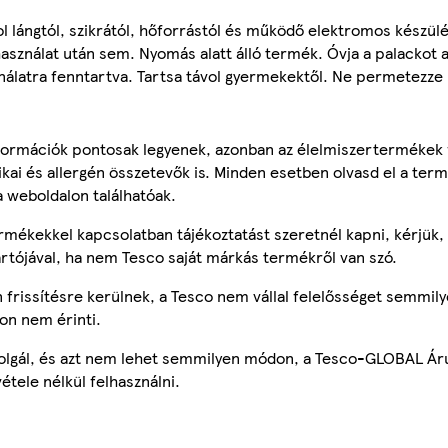
ol lángtól, szikrától, hőforrástól és működő elektromos készü
 használat után sem. Nyomás alatt álló termék. Óvja a palackot 
álatra fenntartva. Tartsa távol gyermekektől. Ne permetezze 
ormációk pontosak legyenek, azonban az élelmiszertermékek
tikai és allergén összetevők is. Minden esetben olvasd el a ter
a weboldalon találhatóak.
mékekkel kapcsolatban tájékoztatást szeretnél kapni, kérjük, 
ártójával, ha nem Tesco saját márkás termékről van szó.
frissítésre kerülnek, a Tesco nem vállal felelősséget semmily
on nem érinti.
szolgál, és azt nem lehet semmilyen módon, a Tesco-GLOBAL Ár
étele nélkül felhasználni.