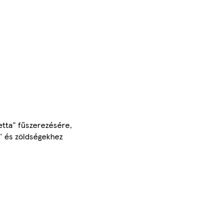
hetta" fűszerezésére,
'' és zöldségekhez