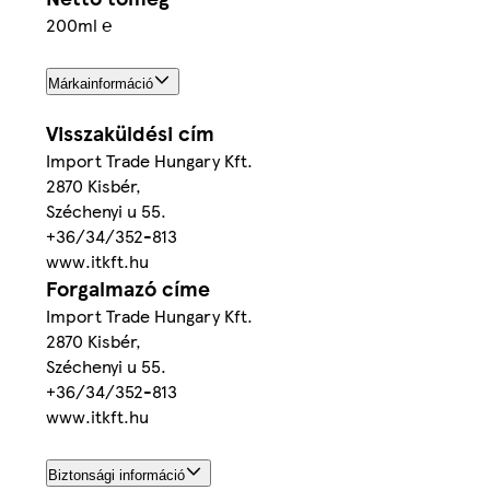
200ml ℮
Márkainformáció
Visszaküldési cím
Import Trade Hungary Kft.
2870 Kisbér,
Széchenyi u 55.
+36/34/352-813
www.itkft.hu
Forgalmazó címe
Import Trade Hungary Kft.
2870 Kisbér,
Széchenyi u 55.
+36/34/352-813
www.itkft.hu
Biztonsági információ