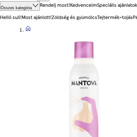
Rendelj most!
Kedvenceim
Speciális ajánlato
Összes kategória
Helló suli!
Most ajánlott!
Zöldség és gyümölcs
Tejtermék-tojás
P