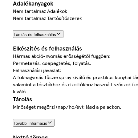
Adalékanyagok
Nem tartalmaz Adalékok
Nem tartalmaz Tartósítószerek
Tárolás és felhasználás
Elkészítés és felhasználás
Hármas akció-nyomás erősségétől függően:
Permetezés, csepegtetés, folyatás.
Felhasználási javaslat:
A fokhagymás fűszerspray kiváló és praktikus konyhai tár
valamint a tésztákhoz és rizottókhoz használt szószok í
kiváló.
Tárolás
Minőséget megőrzi (nap/hó/év): lásd a palackon.
További információ
Nettó tömeg