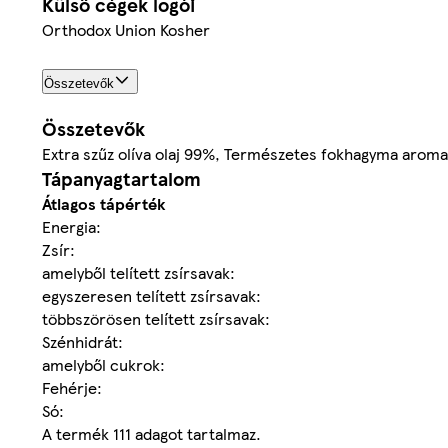
Külső cégek logói
Orthodox Union Kosher
Összetevők
Összetevők
Extra szűz olíva olaj 99%, Természetes fokhagyma arom
Tápanyagtartalom
Átlagos tápérték
Energia:
Zsír:
amelyből telített zsírsavak:
egyszeresen telített zsírsavak:
többszörösen telített zsírsavak:
Szénhidrát:
amelyből cukrok:
Fehérje:
Só:
A termék 111 adagot tartalmaz.