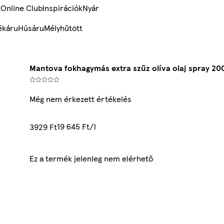
k
Online Club
Inspirációk
Nyár
ékáru
Húsáru
Mélyhűtött
Mantova fokhagymás extra szűz olíva olaj spray 20
Még nem érkezett értékelés
19 645 Ft/l
3929 Ft
Ez a termék jelenleg nem elérhető