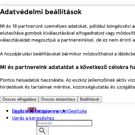
Adatvédelmi beállítások
Mi és 18 partnerünk személyes adatokat, például böngészési a
elutasítása gombok kiválasztásával elfogadhatod vagy módosíth
választásaidat megosztjuk a partnereinkkel, de ez nem érinti a
A hozzájárulási beállításokat bármikor módosíthatod a láblécben 
Mi és partnereink adataidat a következő célokra ha
Pontos helyadatok használata. Az eszköz jellemzőinek aktív viz
hirdetések és tartalmak mérése, közönségkutatás és szolgálta
Összes elfogadása
Összes elutasítása
Beállítások
Ugrás a fő tartalomra
English
Hogyan rendelj
Segítség
Ugrás a kereséshez