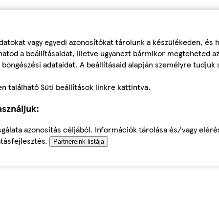
datokat vagy egyedi azonosítókat tárolunk a készülékeden, és
atod a beállításaidat, illetve ugyanezt bármikor megteheted a
 böngészési adataidat. A beállításaid alapján személyre tudjuk 
található Süti beállítások linkre kattintva.
sználjuk:
sgálata azonosítás céljából. Információk tárolása és/vagy elér
tásfejlesztés.
Partnereink listája