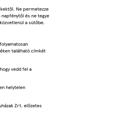
lékektől. Ne permetezze
a napfénytől és ne tegye
közvetlenül a sütőbe.
 folyamatosan
méken található címkét
hogy vedd fel a
en helytelen
uházak Zrt. előzetes