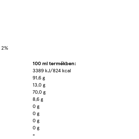
a 2%
100 ml termékben:
3389 kJ/824 kcal
91,6 g
13,0 g
70,0 g
8,6 g
0 g
0 g
0 g
0 g
-