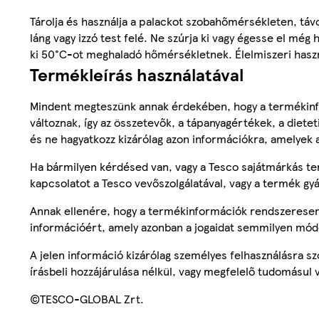
Tárolja és használja a palackot szobahőmérsékleten, táv
láng vagy izzó test felé. Ne szúrja ki vagy égesse el még
ki 50°C-ot meghaladó hőmérsékletnek. Élelmiszeri haszn
Termékleírás használatával
Mindent megteszünk annak érdekében, hogy a termékinf
változnak, így az összetevők, a tápanyagértékek, a diete
és ne hagyatkozz kizárólag azon információkra, amelyek 
Ha bármilyen kérdésed van, vagy a Tesco sajátmárkás ter
kapcsolatot a Tesco vevőszolgálatával, vagy a termék gy
Annak ellenére, hogy a termékinformációk rendszeresen 
információért, amely azonban a jogaidat semmilyen mód
A jelen információ kizárólag személyes felhasználásra 
írásbeli hozzájárulása nélkül, vagy megfelelő tudomásul v
©TESCO-GLOBAL Zrt.