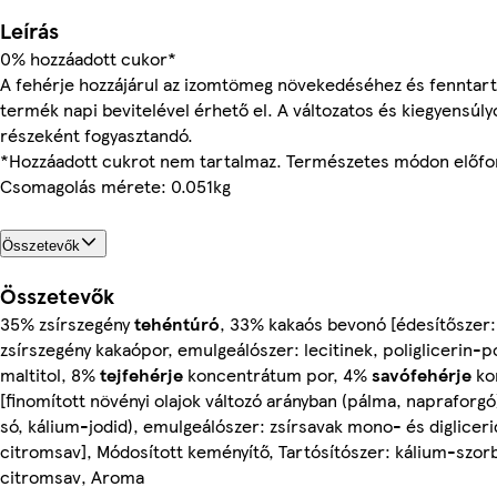
Leírás
0% hozzáadott cukor*
A fehérje hozzájárul az izomtömeg növekedéséhez és fenntart
termék napi bevitelével érhető el. A változatos és kiegyensú
részeként fogyasztandó.
*Hozzáadott cukrot nem tartalmaz. Természetes módon előfor
Csomagolás mérete: 0.051kg
Összetevők
Összetevők
35% zsírszegény
tehéntúró
, 33% kakaós bevonó [édesítőszer: 
zsírszegény kakaópor, emulgeálószer: lecitinek, poliglicerin-po
maltitol, 8%
tejfehérje
koncentrátum por, 4%
savófehérje
ko
[finomított növényi olajok változó arányban (pálma, napraforgó)
só, kálium-jodid), emulgeálószer: zsírsavak mono- és digliceri
citromsav], Módosított keményítő, Tartósítószer: kálium-szorb
citromsav, Aroma