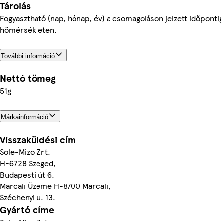
Tárolás
Fogyasztható (nap, hónap, év) a csomagoláson jelzett időpontig
hőmérsékleten.
További információ
Nettó tömeg
51g
Márkainformáció
Visszaküldési cím
Sole-Mizo Zrt.
H-6728 Szeged,
Budapesti út 6.
Marcali Üzeme H-8700 Marcali,
Széchenyi u. 13.
Gyártó címe