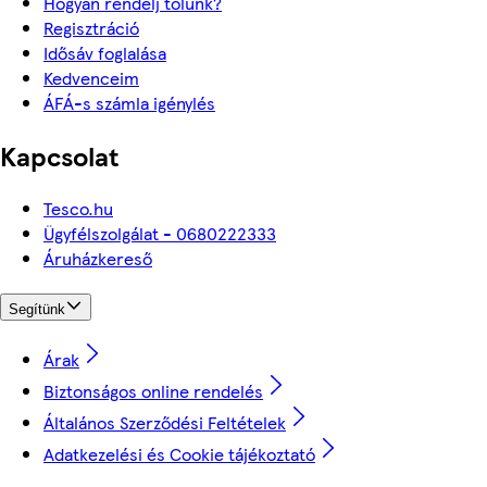
Hogyan rendelj tőlünk?
Regisztráció
Idősáv foglalása
Kedvenceim
ÁFÁ-s számla igénylés
Kapcsolat
Tesco.hu
Ügyfélszolgálat - 0680222333
Áruházkereső
Segítünk
Árak
Biztonságos online rendelés
Általános Szerződési Feltételek
Adatkezelési és Cookie tájékoztató