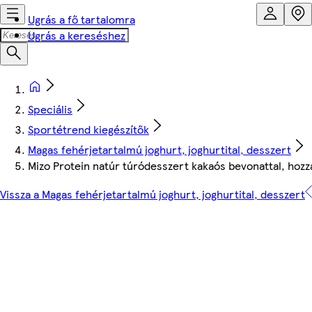
Ugrás a fő tartalomra
Ugrás a kereséshez
Speciális
Sportétrend kiegészítők
Magas fehérjetartalmú joghurt, joghurtital, desszert
Mizo Protein natúr túródesszert kakaós bevonattal, hozzá
Vissza a Magas fehérjetartalmú joghurt, joghurtital, desszert