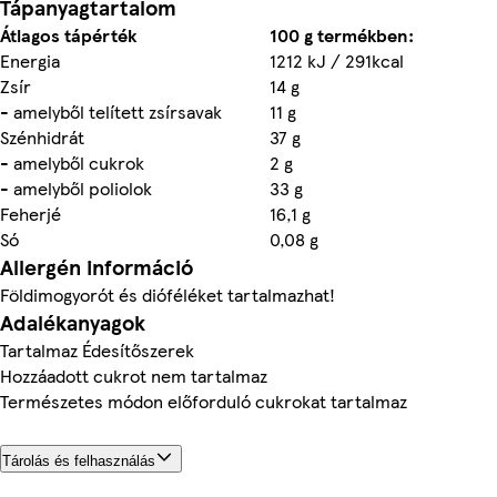
Tápanyagtartalom
Átlagos tápérték
100 g termékben:
Energia
1212 kJ / 291kcal
Zsír
14 g
- amelyből telített zsírsavak
11 g
Szénhidrát
37 g
- amelyből cukrok
2 g
- amelyből poliolok
33 g
Feherjé
16,1 g
Só
0,08 g
Allergén információ
Földimogyorót és dióféléket tartalmazhat!
Adalékanyagok
Tartalmaz Édesítőszerek
Hozzáadott cukrot nem tartalmaz
Természetes módon előforduló cukrokat tartalmaz
Tárolás és felhasználás