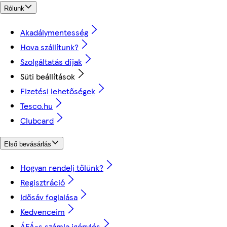
Rólunk
Akadálymentesség
Hova szállítunk?
Szolgáltatás díjak
Süti beállítások
Fizetési lehetőségek
Tesco.hu
Clubcard
Első bevásárlás
Hogyan rendelj tőlünk?
Regisztráció
Idősáv foglalása
Kedvenceim
ÁFÁ-s számla igénylés