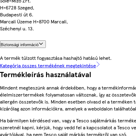
Sole-Mizo Zrt.
H-6728 Szeged,
Budapesti út 6.
Marcali Üzeme H-8700 Marcali,
Széchenyi u. 13.
Biztonsági információ
A termék túlzott fogyasztása hashajtó hatású lehet.
Kategória összes termékének megtekintése
Termékleírás használatával
Mindent megteszünk annak érdekében, hogy a termékinformác
élelmiszertermékek folyamatosan változnak, így az összetevők,
allergén összetevők is. Minden esetben olvasd el a terméken t
kizárólag azon információkra, amelyek a weboldalon találhatóa
Ha bármilyen kérdésed van, vagy a Tesco sajátmárkás terméke
szeretnél kapni, kérjük, hogy vedd fel a kapcsolatot a Tesco v
gyártójával, ha nem Tesco saját márkás termékről van szó.