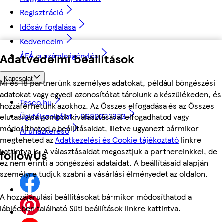
Regisztráció
Idősáv foglalása
Kedvenceim
ÁFÁ-s számla igénylés
Adatvédelmi beállítások
Kapcsolat
Mi és 18 partnerünk személyes adatokat, például böngészési
adatokat vagy egyedi azonosítókat tárolunk a készülékeden, és
Tesco.hu
hozzáférhetünk azokhoz. Az Összes elfogadása és az Összes
Ügyfélszolgálat - 0680222333
elutasítása gombok kiválasztásával elfogadhatod vagy
módosíthatod a beállításaidat, illetve ugyanezt bármikor
Áruházkereső
megteheted az
Adatkezelési és Cookie tájékoztató
linkre
kattintva is. A választásaidat megosztjuk a partnereinkkel, de
followUs
ez nem érinti a böngészési adataidat. A beállításaid alapján
személyre tudjuk szabni a vásárlási élményedet az oldalon.
A hozzájárulási beállításokat bármikor módosíthatod a
láblécben található Süti beállítások linkre kattintva.