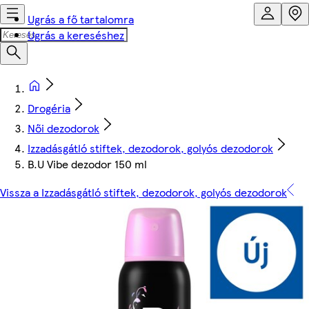
Ugrás a fő tartalomra
Ugrás a kereséshez
Drogéria
Női dezodorok
Izzadásgátló stiftek, dezodorok, golyós dezodorok
B.U Vibe dezodor 150 ml
Vissza a Izzadásgátló stiftek, dezodorok, golyós dezodorok