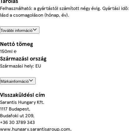
Tárolás
Felhasználható: a gyártástól számított négy évig. Gyártási idő:
lásd a csomagoláson (hónap, év).
További információ
Nettó tömeg
150ml ℮
Származási ország
Származási hely: EU
Márkainformáció
Visszaküldési cím
Sarantis Hungary Kft.
1117 Budapest,
Budafoki ut 209,
+36 30 3789 343
www.hungary.sarantisgroup.com,