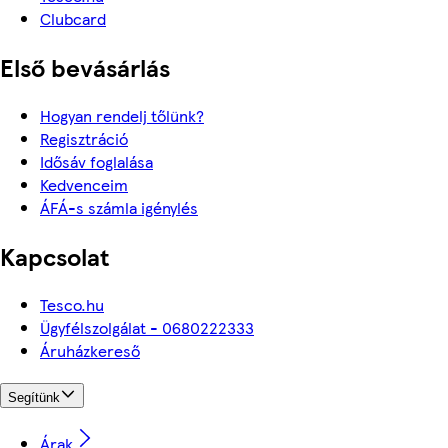
Clubcard
Első bevásárlás
Hogyan rendelj tőlünk?
Regisztráció
Idősáv foglalása
Kedvenceim
ÁFÁ-s számla igénylés
Kapcsolat
Tesco.hu
Ügyfélszolgálat - 0680222333
Áruházkereső
Segítünk
Árak