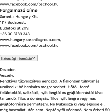
www.facebook.com/bschool.hu
Forgalmazó címe
Sarantis Hungary Kft.
1117 Budapest,
Budafoki ut 209,
+36 30 3789 343
www.hungary.sarantisgroup.com,
www.facebook.com/bschool.hu
Biztonsági információ
Dezodor.
Veszély:
Rendkívül tűzveszélyes aeroszol. A flakonban túlnyomás
uralkodik: hő hatására megrepedhet. Hőtől, forró
felületektől, szikrától, nyílt lángtól és gyújtóforrástól távol
tartandó. Tilos a dohányzás. Tilos nyílt lángra vagy más
gyújtóforrásra permetezni. Ne lyukassza ki vagy égesse el,
még használat után sem. Napfénytől védendő. Nem érheti 50