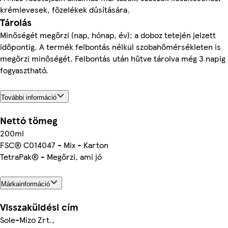
krémlevesek, főzelékek dúsítására.
Tárolás
Minőségét megőrzi (nap, hónap, év): a doboz tetején jelzett
időpontig. A termék felbontás nélkül szobahőmérsékleten is
megőrzi minőségét. Felbontás után hűtve tárolva még 3 napig
fogyasztható.
További információ
Nettó tömeg
200ml
FSC® C014047 - Mix - Karton
TetraPak® - Megőrzi, ami jó
Márkainformáció
Visszaküldési cím
Sole-Mizo Zrt.,