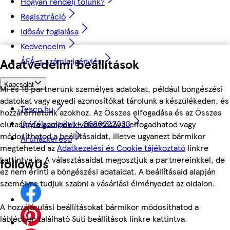
Hogyan rendelj tőlünk?
Regisztráció
Idősáv foglalása
Kedvenceim
ÁFÁ-s számla igénylés
Adatvédelmi beállítások
Kapcsolat
Mi és 18 partnerünk személyes adatokat, például böngészési
adatokat vagy egyedi azonosítókat tárolunk a készülékeden, és
Tesco.hu
hozzáférhetünk azokhoz. Az Összes elfogadása és az Összes
Ügyfélszolgálat - 0680222333
elutasítása gombok kiválasztásával elfogadhatod vagy
módosíthatod a beállításaidat, illetve ugyanezt bármikor
Áruházkereső
megteheted az
Adatkezelési és Cookie tájékoztató
linkre
kattintva is. A választásaidat megosztjuk a partnereinkkel, de
followUs
ez nem érinti a böngészési adataidat. A beállításaid alapján
személyre tudjuk szabni a vásárlási élményedet az oldalon.
A hozzájárulási beállításokat bármikor módosíthatod a
láblécben található Süti beállítások linkre kattintva.