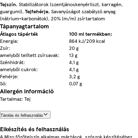
Tejszín
, Stabilizátorok (szentjánoskenyérliszt, karragén,
guargumi),
Tejfehérje
, Savanyúságot szabályzó anyag
(nátrium-karbonátok), 20% (m/m) zsírtartalom
Tápanyagtartalom
Átlagos tápérték
100 ml termékben:
Energia:
864 kJ/209 kcal
Zsír:
20 g
amelyből telített zsírsavak:
13 g
Szénhidrát:
4,1 g
amelyből cukrok:
4,1 g
Fehérje:
3,2 g
Só:
0,07 g
Allergén információ
Tartalmaz: Tej
Tárolás és felhasználás
Elkészítés és felhasználás
A Mizo főzőtejszín alkalmas mártások, szószok készítéséhez,