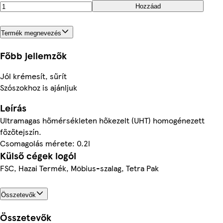
Hozzáad
Termék megnevezés
Főbb jellemzők
Jól krémesít, sűrít
Szószokhoz is ajánljuk
Leírás
Ultramagas hőmérsékleten hőkezelt (UHT) homogénezett
főzőtejszín.
Csomagolás mérete: 0.2l
Külső cégek logói
FSC, Hazai Termék, Möbius-szalag, Tetra Pak
Összetevők
Összetevők