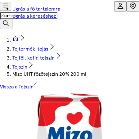
Ugrás a fő tartalomra
Ugrás a kereséshez
Tejtermék-tojás
Tejföl, kefír, tejszín
Tejszín
Mizo UHT főzőtejszín 20% 200 ml
Vissza a Tejszín