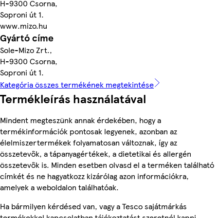
H-9300 Csorna,
Soproni út 1.
www.mizo.hu
Gyártó címe
Sole-Mizo Zrt.,
H-9300 Csorna,
Soproni út 1.
Kategória összes termékének megtekintése
Termékleírás használatával
Mindent megteszünk annak érdekében, hogy a
termékinformációk pontosak legyenek, azonban az
élelmiszertermékek folyamatosan változnak, így az
összetevők, a tápanyagértékek, a dietetikai és allergén
összetevők is. Minden esetben olvasd el a terméken található
címkét és ne hagyatkozz kizárólag azon információkra,
amelyek a weboldalon találhatóak.
Ha bármilyen kérdésed van, vagy a Tesco sajátmárkás
termékekkel kapcsolatban tájékoztatást szeretnél kapni,