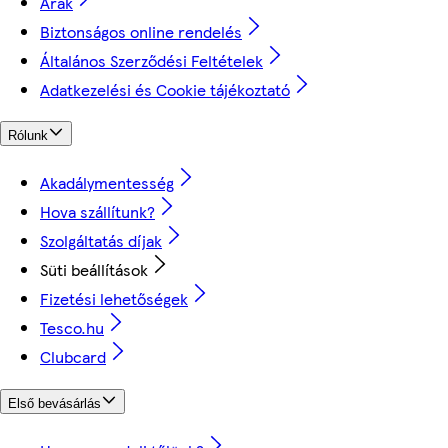
Árak
Biztonságos online rendelés
Általános Szerződési Feltételek
Adatkezelési és Cookie tájékoztató
Rólunk
Akadálymentesség
Hova szállítunk?
Szolgáltatás díjak
Süti beállítások
Fizetési lehetőségek
Tesco.hu
Clubcard
Első bevásárlás