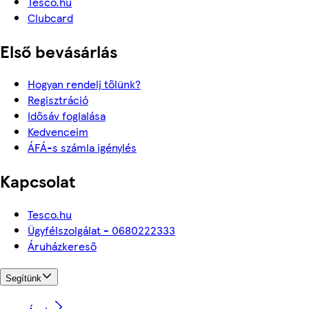
Tesco.hu
Clubcard
Első bevásárlás
Hogyan rendelj tőlünk?
Regisztráció
Idősáv foglalása
Kedvenceim
ÁFÁ-s számla igénylés
Kapcsolat
Tesco.hu
Ügyfélszolgálat - 0680222333
Áruházkereső
Segítünk