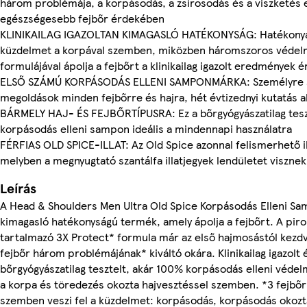
három problémája, a korpásodás, a zsírosodás és a viszketés el
egészségesebb fejbőr érdekében
KLINIKAILAG IGAZOLTAN KIMAGASLÓ HATÉKONYSÁG: Hatékonyan
küzdelmet a korpával szemben, miközben háromszoros védelm
formulájával ápolja a fejbőrt a klinikailag igazolt eredmények
ELSŐ SZÁMÚ KORPÁSODÁS ELLENI SAMPONMÁRKA: Személyre 
megoldások minden fejbőrre és hajra, hét évtizednyi kutatás a
BÁRMELY HAJ- ÉS FEJBŐRTÍPUSRA: Ez a bőrgyógyászatilag tesz
korpásodás elleni sampon ideális a mindennapi használatra
FÉRFIAS OLD SPICE-ILLAT: Az Old Spice azonnal felismerhető il
melyben a megnyugtató szantálfa illatjegyek lendületet viszn
Leírás
A Head & Shoulders Men Ultra Old Spice Korpásodás Elleni S
kimagasló hatékonyságú termék, amely ápolja a fejbőrt. A pir
tartalmazó 3X Protect* formula már az első hajmosástól kezd
fejbőr három problémájának* kiváltó okára. Klinikailag igazolt 
bőrgyógyászatilag tesztelt, akár 100% korpásodás elleni védel
a korpa és töredezés okozta hajvesztéssel szemben. *3 fejbő
szemben veszi fel a küzdelmet: korpásodás, korpásodás okozt