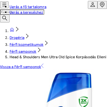
Ugrás a fő tartalomra
Ugrás a kereséshez
Drogéria
Férfi kozmetikumok
Férfi samponok
Head & Shoulders Men Ultra Old Spice Korpásodás Ellen
Vissza a Férfi samponok