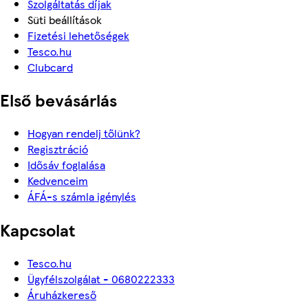
Szolgáltatás díjak
Süti beállítások
Fizetési lehetőségek
Tesco.hu
Clubcard
Első bevásárlás
Hogyan rendelj tőlünk?
Regisztráció
Idősáv foglalása
Kedvenceim
ÁFÁ-s számla igénylés
Kapcsolat
Tesco.hu
Ügyfélszolgálat - 0680222333
Áruházkereső