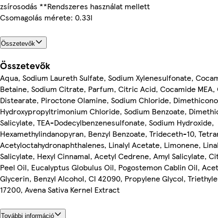
zsírosodás **Rendszeres használat mellett
Csomagolás mérete: 0.33l
Összetevők
Összetevők
Aqua, Sodium Laureth Sulfate, Sodium Xylenesulfonate, Coca
Betaine, Sodium Citrate, Parfum, Citric Acid, Cocamide MEA, 
Distearate, Piroctone Olamine, Sodium Chloride, Dimethicono
Hydroxypropyltrimonium Chloride, Sodium Benzoate, Dimethi
Salicylate, TEA-Dodecylbenzenesulfonate, Sodium Hydroxide,
Hexamethylindanopyran, Benzyl Benzoate, Trideceth-10, Tetra
Acetyloctahydronaphthalenes, Linalyl Acetate, Limonene, Linal
Salicylate, Hexyl Cinnamal, Acetyl Cedrene, Amyl Salicylate, C
Peel Oil, Eucalyptus Globulus Oil, Pogostemon Cablin Oil, Acet
Glycerin, Benzyl Alcohol, CI 42090, Propylene Glycol, Triethyle
17200, Avena Sativa Kernel Extract
További információ