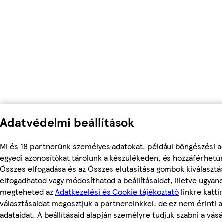
Adatvédelmi beállítások
Mi és 18 partnerünk személyes adatokat, például böngészési a
egyedi azonosítókat tárolunk a készülékeden, és hozzáférhetü
Összes elfogadása és az Összes elutasítása gombok kiválasztá
elfogadhatod vagy módosíthatod a beállításaidat, illetve ugyan
megteheted az
Adatkezelési és Cookie tájékoztató
linkre kattin
választásaidat megosztjuk a partnereinkkel, de ez nem érinti 
adataidat. A beállításaid alapján személyre tudjuk szabni a vásá