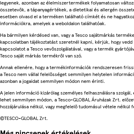
legyenek, azonban az élelmiszertermékek folyamatosan változn
összetevők, a tápanyagértékek, a dietetikai és allergén összet
esetben olvasd el a terméken található címkét és ne hagyatkoz
információkra, amelyek a weboldalon találhatóak.
Ha bármilyen kérdésed van, vagy a Tesco sajátmárkás termék
kapcsolatban tájékoztatást szeretnél kapni, kérjük, hogy vedd 
kapcsolatot a Tesco vevőszolgálatával, vagy a termék gyártójá
Tesco saját márkás termékről van szó.
Annak ellenére, hogy a termékinformációk rendszeresen friss
a Tesco nem vállal felelősséget semmilyen helytelen informác
azonban a jogaidat semmilyen módon nem érinti.
A jelen információ kizárólag személyes felhasználásra szolgál,
lehet semmilyen módon, a Tesco-GLOBAL Áruházak Zrt. előzet
hozzájárulása nélkül, vagy megfelelő tudomásul vétele nélkül f
©TESCO-GLOBAL Zrt.
Még nincsenek értékelések