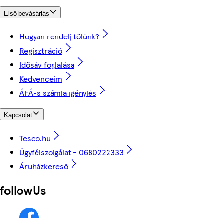
Első bevásárlás
Hogyan rendelj tőlünk?
Regisztráció
Idősáv foglalása
Kedvenceim
ÁFÁ-s számla igénylés
Kapcsolat
Tesco.hu
Ügyfélszolgálat - 0680222333
Áruházkereső
followUs