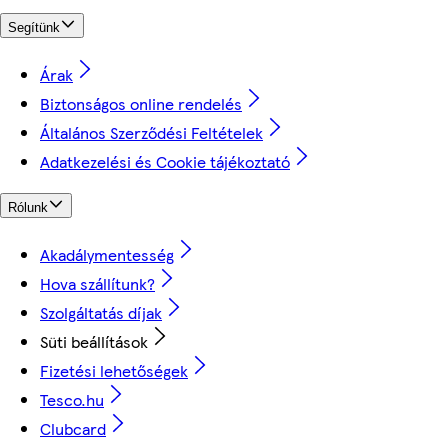
Segítünk
Árak
Biztonságos online rendelés
Általános Szerződési Feltételek
Adatkezelési és Cookie tájékoztató
Rólunk
Akadálymentesség
Hova szállítunk?
Szolgáltatás díjak
Süti beállítások
Fizetési lehetőségek
Tesco.hu
Clubcard