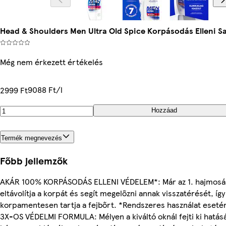
Head & Shoulders Men Ultra Old Spice Korpásodás Elleni 
Még nem érkezett értékelés
9088 Ft/l
2999 Ft
Hozzáad
Termék megnevezés
Főbb jellemzők
AKÁR 100% KORPÁSODÁS ELLENI VÉDELEM*: Már az 1. hajmosás
eltávolítja a korpát és segít megelőzni annak visszatérését, így
korpamentesen tartja a fejbőrt. *Rendszeres használat eseté
3X-OS VÉDELMI FORMULA: Mélyen a kiváltó oknál fejti ki hatásá