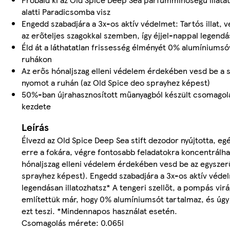
alatti Paradicsomba visz
Engedd szabadjára a 3x-os aktív védelmet: Tartós illat, 
az erőteljes szagokkal szemben, így éjjel-nappal legend
Éld át a láthatatlan frissesség élményét 0% alumíniumsóv
ruhákon
Az erős hónaljszag elleni védelem érdekében vesd be a s
nyomot a ruhán (az Old Spice deo sprayhez képest)
50%-ban újrahasznosított műanyagból készült csomagol
kezdete
Leírás
Élvezd az Old Spice Deep Sea stift dezodor nyújtotta, eg
erre a fokára, végre fontosabb feladatokra koncentrálha
hónaljszag elleni védelem érdekében vesd be az egyszer
sprayhez képest). Engedd szabadjára a 3x-os aktív védelm
legendásan illatozhatsz* A tengeri szellőt, a pompás virágo
említettük már, hogy 0% alumíniumsót tartalmaz, és úg
ezt teszi. *Mindennapos használat esetén.
Csomagolás mérete: 0.065l