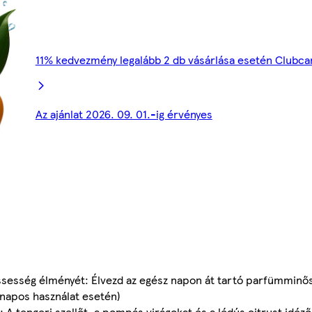
11% kedvezmény legalább 2 db vásárlása esetén Clubca
Az ajánlat 2026. 09. 01.-ig érvényes
issesség élményét: Élvezd az egész napon át tartó parfümminő
nnapos használat esetén)
 tengeri szellőt, a pompás virágokat és a lédús citrust idéző fri