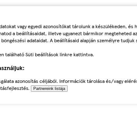
datokat vagy egyedi azonosítókat tárolunk a készülékeden, és
atod a beállításaidat, illetve ugyanezt bármikor megteheted a
 böngészési adataidat. A beállításaid alapján személyre tudjuk 
található Süti beállítások linkre kattintva.
sználjuk:
sgálata azonosítás céljából. Információk tárolása és/vagy elér
tásfejlesztés.
Partnereink listája