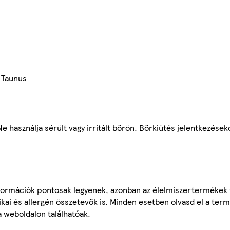
 Taunus
ználja sérült vagy irritált bőrön. Bőrkiütés jelentkezéseko
ormációk pontosak legyenek, azonban az élelmiszertermékek
tikai és allergén összetevők is. Minden esetben olvasd el a ter
a weboldalon találhatóak.