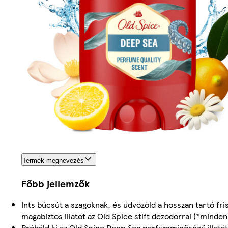
Termék megnevezés
Főbb jellemzők
Ints búcsút a szagoknak, és üdvözöld a hosszan tartó fr
magabiztos illatot az Old Spice stift dezodorral (*minde
Próbáld ki az Old Spice Deep Sea parfümminőségű illatát: A