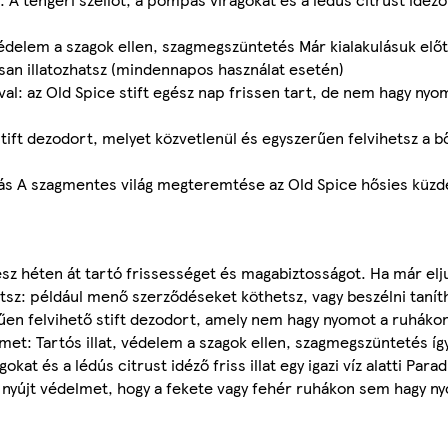
védelem a szagok ellen, szagmegszüntetés Már kialakulásuk előt
ásan illatozhatsz (mindennapos használat esetén)
al: az Old Spice stift egész nap frissen tart, de nem hagy nyo
tift dezodort, melyet közvetlenül és egyszerűen felvihetsz a 
ás A szagmentes világ megteremtése az Old Spice hősies küz
ész héten át tartó frissességet és magabiztosságot. Ha már elj
tsz: például menő szerződéseket köthetsz, vagy beszélni taníth
űen felvihető stift dezodort, amely nem hagy nyomot a ruhákon
et: Tartós illat, védelem a szagok ellen, szagmegszüntetés így
kat és a lédús citrust idéző friss illat egy igazi víz alatti Para
y nyújt védelmet, hogy a fekete vagy fehér ruhákon sem hagy 