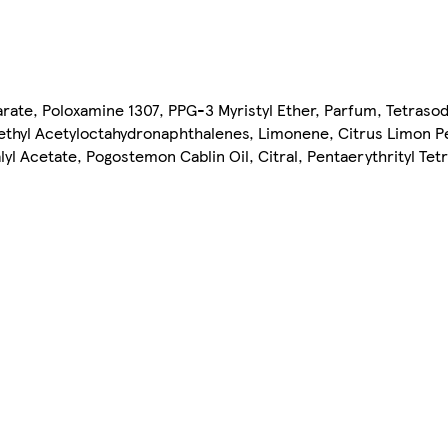
rate, Poloxamine 1307, PPG-3 Myristyl Ether, Parfum, Tetrasod
thyl Acetyloctahydronaphthalenes, Limonene, Citrus Limon Pe
alyl Acetate, Pogostemon Cablin Oil, Citral, Pentaerythrityl Tet