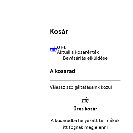
Kosár
0 Ft
Aktuális kosárérték
0 Ft
Aktuális kosárérték
Bevásárlás elküldése
A kosarad
Válassz szolgáltatásaink közül
Üres kosár
A kosaradba helyezett termékek
itt fognak megjelenni