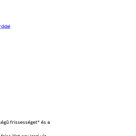
rddal
ségű frissességet* és a
ss illat egy igazi víz