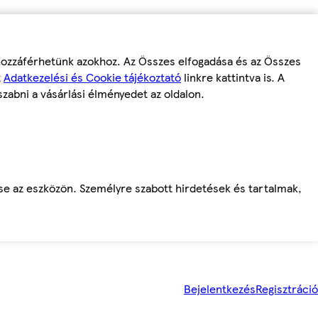
 hozzáférhetünk azokhoz. Az Összes elfogadása és az Összes
z
Adatkezelési és Cookie tájékoztató
linkre kattintva is. A
szabni a vásárlási élményedet az oldalon.
ése az eszközön. Személyre szabott hirdetések és tartalmak,
Bejelentkezés
Regisztráció