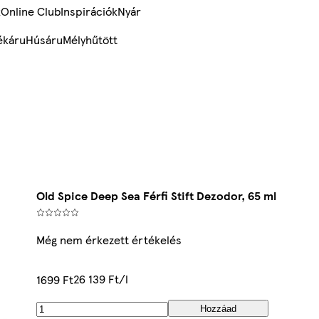
k
Online Club
Inspirációk
Nyár
ékáru
Húsáru
Mélyhűtött
Old Spice Deep Sea Férfi Stift Dezodor, 65 ml
Még nem érkezett értékelés
26 139 Ft/l
1699 Ft
Hozzáad