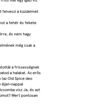
t felveszi a küzdelmet
mot a fehér és fekete
bőrre, és nem hagy
delmének még csak a
utottál a frissességnek
atod a halakat. Az erős
 (az Old Spice deo
 éjjel-nappal
dicsomba visz Ja, és azt
nyomot? Mert pontosan