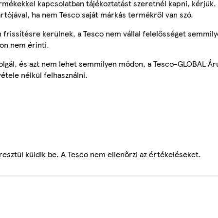
mékekkel kapcsolatban tájékoztatást szeretnél kapni, kérjük, 
ártójával, ha nem Tesco saját márkás termékről van szó.
frissítésre kerülnek, a Tesco nem vállal felelősséget semmily
on nem érinti.
szolgál, és azt nem lehet semmilyen módon, a Tesco-GLOBAL Ár
étele nélkül felhasználni.
esztül küldik be. A Tesco nem ellenőrzi az értékeléseket.