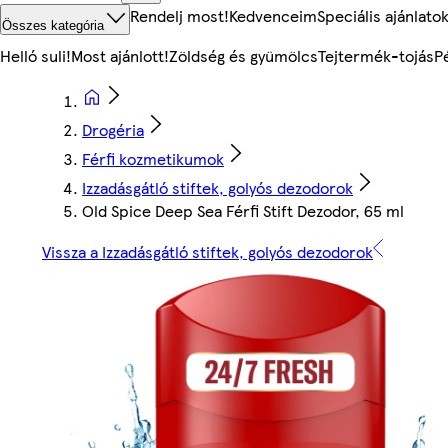
Rendelj most!
Kedvenceim
Speciális ajánlato
Összes kategória
Helló suli!
Most ajánlott!
Zöldség és gyümölcs
Tejtermék-tojás
P
Drogéria
Férfi kozmetikumok
Izzadásgátló stiftek, golyós dezodorok
Old Spice Deep Sea Férfi Stift Dezodor, 65 ml
Vissza a Izzadásgátló stiftek, golyós dezodorok