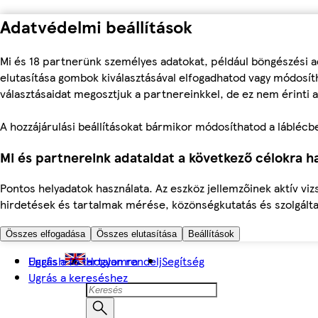
Adatvédelmi beállítások
Mi és 18 partnerünk személyes adatokat, például böngészési a
elutasítása gombok kiválasztásával elfogadhatod vagy módosíth
választásaidat megosztjuk a partnereinkkel, de ez nem érinti a
A hozzájárulási beállításokat bármikor módosíthatod a láblécben 
Mi és partnereink adataidat a következő célokra ha
Pontos helyadatok használata. Az eszköz jellemzőinek aktív viz
hirdetések és tartalmak mérése, közönségkutatás és szolgálta
Összes elfogadása
Összes elutasítása
Beállítások
Ugrás a fő tartalomra
English
Hogyan rendelj
Segítség
Ugrás a kereséshez