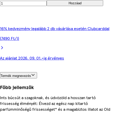
Hozzáad
16% kedvezmény legalább 2 db vásárlása esetén Clubcarddal
(7490 Ft/l)
Az ajánlat 2026. 09. 01.-ig érvényes
Termék megnevezés
Főbb jellemzők
Ints búcsút a szagoknak, és üdvözöld a hosszan tartó
frissesség élményét: Élvezd az egész nap kitartó
parfümminőségű frissességet* és a magabiztos illatot az Old