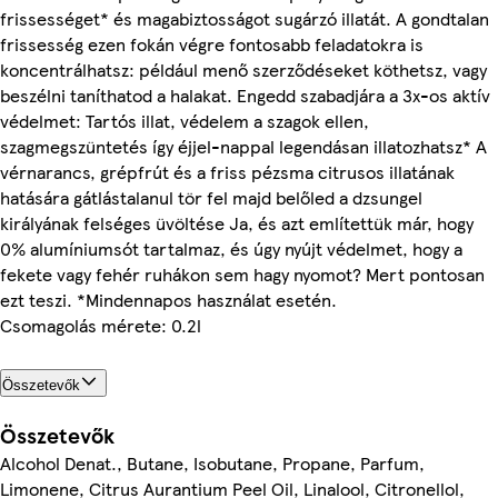
frissességet* és magabiztosságot sugárzó illatát. A gondtalan
frissesség ezen fokán végre fontosabb feladatokra is
koncentrálhatsz: például menő szerződéseket köthetsz, vagy
beszélni taníthatod a halakat. Engedd szabadjára a 3x-os aktív
védelmet: Tartós illat, védelem a szagok ellen,
szagmegszüntetés így éjjel-nappal legendásan illatozhatsz* A
vérnarancs, grépfrút és a friss pézsma citrusos illatának
hatására gátlástalanul tör fel majd belőled a dzsungel
királyának felséges üvöltése Ja, és azt említettük már, hogy
0% alumíniumsót tartalmaz, és úgy nyújt védelmet, hogy a
fekete vagy fehér ruhákon sem hagy nyomot? Mert pontosan
ezt teszi. *Mindennapos használat esetén.
Csomagolás mérete: 0.2l
Összetevők
Összetevők
Alcohol Denat., Butane, Isobutane, Propane, Parfum,
Limonene, Citrus Aurantium Peel Oil, Linalool, Citronellol,