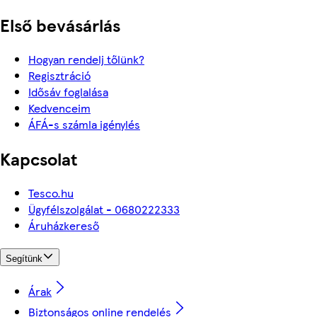
Első bevásárlás
Hogyan rendelj tőlünk?
Regisztráció
Idősáv foglalása
Kedvenceim
ÁFÁ-s számla igénylés
Kapcsolat
Tesco.hu
Ügyfélszolgálat - 0680222333
Áruházkereső
Segítünk
Árak
Biztonságos online rendelés