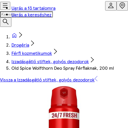
Ugrás a fő tartalomra
Ugrás a kereséshez
Drogéria
Férfi kozmetikumok
Izzadásgátló stiftek, golyós dezodorok
Old Spice Wolfthorn Deo Spray Férfiaknak, 200 ml
Vissza a Izzadásgátló stiftek, golyós dezodorok