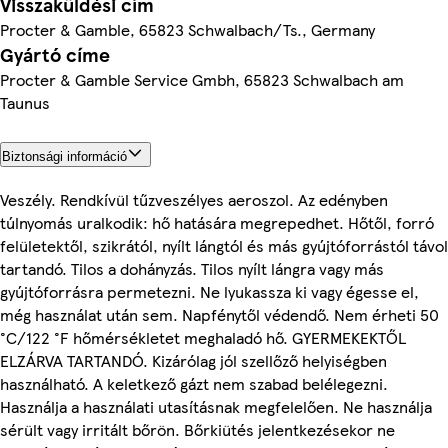
Visszaküldési cím
Procter & Gamble, 65823 Schwalbach/Ts., Germany
Gyártó címe
Procter & Gamble Service Gmbh, 65823 Schwalbach am
Taunus
Biztonsági információ
Veszély. Rendkívül tűzveszélyes aeroszol. Az edényben
túlnyomás uralkodik: hő hatására megrepedhet. Hőtől, forró
felületektől, szikrától, nyílt lángtól és más gyújtóforrástól távol
tartandó. Tilos a dohányzás. Tilos nyílt lángra vagy más
gyújtóforrásra permetezni. Ne lyukassza ki vagy égesse el,
még használat után sem. Napfénytől védendő. Nem érheti 50
°C/122 °F hőmérsékletet meghaladó hő. GYERMEKEKTŐL
ELZÁRVA TARTANDÓ. Kizárólag jól szellőző helyiségben
használható. A keletkező gázt nem szabad belélegezni.
Használja a használati utasításnak megfelelően. Ne használja
sérült vagy irritált bőrön. Bőrkiütés jelentkezésekor ne