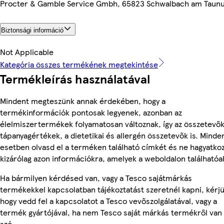
Procter & Gamble Service Gmbh, 65823 Schwalbach am Taun
Biztonsági információ
Not Applicable
Kategória összes termékének megtekintése
Termékleírás használatával
Mindent megteszünk annak érdekében, hogy a
termékinformációk pontosak legyenek, azonban az
élelmiszertermékek folyamatosan változnak, így az összetevők
tápanyagértékek, a dietetikai és allergén összetevők is. Minde
esetben olvasd el a terméken található címkét és ne hagyatko
kizárólag azon információkra, amelyek a weboldalon találhatóa
Ha bármilyen kérdésed van, vagy a Tesco sajátmárkás
termékekkel kapcsolatban tájékoztatást szeretnél kapni, kérjü
hogy vedd fel a kapcsolatot a Tesco vevőszolgálatával, vagy a
termék gyártójával, ha nem Tesco saját márkás termékről van
szó.