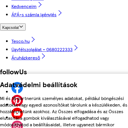
Kedvenceim
ÁFÁ-s számla igénylés
Kapcsolat
Tesco.hu
Ügyfélszolgálat - 0680222333
Áruházkereső
followUs
Adatvédelmi beállítások
Mi és 18 partnerünk személyes adatokat, például böngészési
adatokat vagy egyedi azonosítókat tárolunk a készülékeden, és
hozzáférhetünk azokhoz. Az Összes elfogadása és az Összes
elutasítása gombok kiválasztásával elfogadhatod vagy
módosíthatod a beállításaidat, illetve ugyanezt bármikor