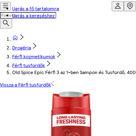
Ugrás a fő tartalomra
Ugrás a kereséshez
Drogéria
Férfi kozmetikumok
Férfi tusfürdők
Old Spice Epic Férfi 3 az 1-ben Sampon és Tusfürdő, 400
Vissza a Férfi tusfürdők