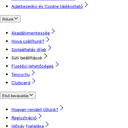
Adatkezelési és Cookie tájékoztató
Rólunk
Akadálymentesség
Hova szállítunk?
Szolgáltatás díjak
Süti beállítások
Fizetési lehetőségek
Tesco.hu
Clubcard
Első bevásárlás
Hogyan rendelj tőlünk?
Regisztráció
Idősáv foglalása