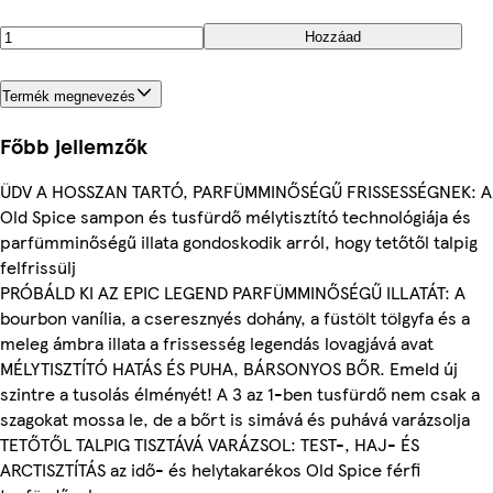
Hozzáad
Termék megnevezés
Főbb jellemzők
ÜDV A HOSSZAN TARTÓ, PARFÜMMINŐSÉGŰ FRISSESSÉGNEK: A
Old Spice sampon és tusfürdő mélytisztító technológiája és
parfümminőségű illata gondoskodik arról, hogy tetőtől talpig
felfrissülj
PRÓBÁLD KI AZ EPIC LEGEND PARFÜMMINŐSÉGŰ ILLATÁT: A
bourbon vanília, a cseresznyés dohány, a füstölt tölgyfa és a
meleg ámbra illata a frissesség legendás lovagjává avat
MÉLYTISZTÍTÓ HATÁS ÉS PUHA, BÁRSONYOS BŐR. Emeld új
szintre a tusolás élményét! A 3 az 1-ben tusfürdő nem csak a
szagokat mossa le, de a bőrt is simává és puhává varázsolja
TETŐTŐL TALPIG TISZTÁVÁ VARÁZSOL: TEST-, HAJ- ÉS
ARCTISZTÍTÁS az idő- és helytakarékos Old Spice férfi