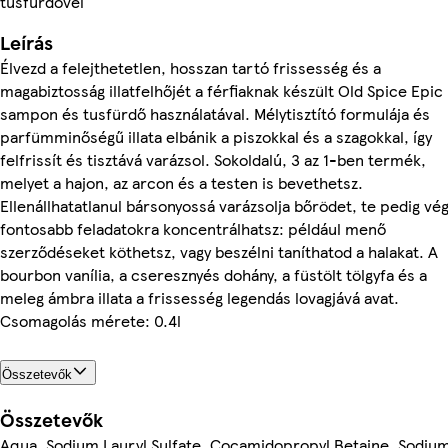
tusfürdővel
Leírás
Élvezd a felejthetetlen, hosszan tartó frissesség és a
magabiztosság illatfelhőjét a férfiaknak készült Old Spice Epic
sampon és tusfürdő használatával. Mélytisztító formulája és
parfümminőségű illata elbánik a piszokkal és a szagokkal, így
felfrissít és tisztává varázsol. Sokoldalú, 3 az 1-ben termék,
melyet a hajon, az arcon és a testen is bevethetsz.
Ellenállhatatlanul bársonyossá varázsolja bőrödet, te pedig vé
fontosabb feladatokra koncentrálhatsz: például menő
szerződéseket köthetsz, vagy beszélni taníthatod a halakat. A
bourbon vanília, a cseresznyés dohány, a füstölt tölgyfa és a
meleg ámbra illata a frissesség legendás lovagjává avat.
Csomagolás mérete: 0.4l
Összetevők
Összetevők
Aqua, Sodium Lauryl Sulfate, Cocamidopropyl Betaine, Sodiu