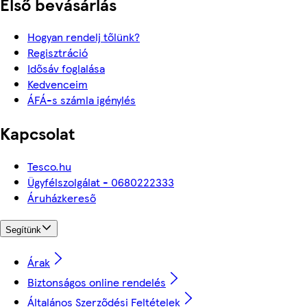
Első bevásárlás
Hogyan rendelj tőlünk?
Regisztráció
Idősáv foglalása
Kedvenceim
ÁFÁ-s számla igénylés
Kapcsolat
Tesco.hu
Ügyfélszolgálat - 0680222333
Áruházkereső
Segítünk
Árak
Biztonságos online rendelés
Általános Szerződési Feltételek