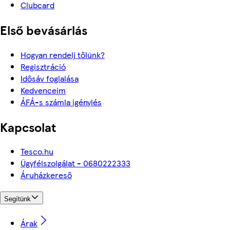
Clubcard
Első bevásárlás
Hogyan rendelj tőlünk?
Regisztráció
Idősáv foglalása
Kedvenceim
ÁFÁ-s számla igénylés
Kapcsolat
Tesco.hu
Ügyfélszolgálat - 0680222333
Áruházkereső
Segítünk
Árak