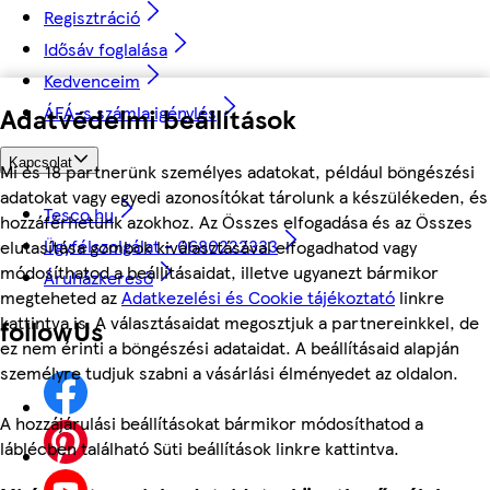
Regisztráció
Idősáv foglalása
Kedvenceim
Adatvédelmi beállítások
ÁFÁ-s számla igénylés
Kapcsolat
Mi és 18 partnerünk személyes adatokat, például böngészési
adatokat vagy egyedi azonosítókat tárolunk a készülékeden, és
Tesco.hu
hozzáférhetünk azokhoz. Az Összes elfogadása és az Összes
Ügyfélszolgálat - 0680222333
elutasítása gombok kiválasztásával elfogadhatod vagy
módosíthatod a beállításaidat, illetve ugyanezt bármikor
Áruházkereső
megteheted az
Adatkezelési és Cookie tájékoztató
linkre
kattintva is. A választásaidat megosztjuk a partnereinkkel, de
followUs
ez nem érinti a böngészési adataidat. A beállításaid alapján
személyre tudjuk szabni a vásárlási élményedet az oldalon.
A hozzájárulási beállításokat bármikor módosíthatod a
láblécben található Süti beállítások linkre kattintva.