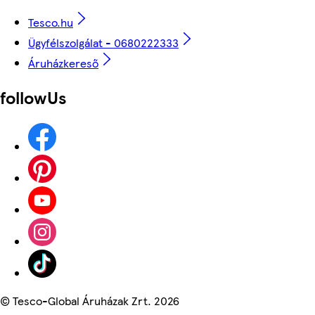
Tesco.hu
Ügyfélszolgálat - 0680222333
Áruházkereső
followUs
©
Tesco-Global Áruházak Zrt. 2026