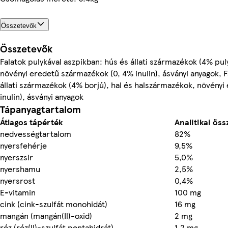
Összetevők
Összetevők
Falatok pulykával aszpikban: hús és állati származékok (4% pul
növényi eredetű származékok (0, 4% inulin), ásványi anyagok, F
állati származékok (4% borjú), hal és halszármazékok, növény
inulin), ásványi anyagok
Tápanyagtartalom
Átlagos tápérték
Analitikai öss
nedvességtartalom
82%
nyersfehérje
9,5%
nyerszsir
5,0%
nyershamu
2,5%
nyersrost
0,4%
E-vitamin
100 mg
cink (cink-szulfát monohidát)
16 mg
mangán (mangán(Il)-oxid)
2 mg
réz (réz(Il)-szulfát pentahidrát)
1,2 mg