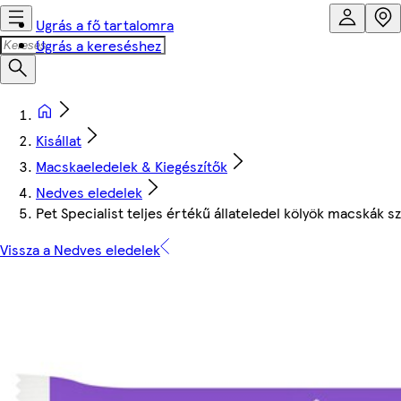
Ugrás a fő tartalomra
Ugrás a kereséshez
Kisállat
Macskaeledelek & Kiegészítők
Nedves eledelek
Pet Specialist teljes értékű állateledel kölyök macskák s
Vissza a Nedves eledelek