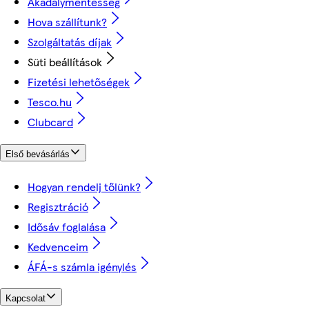
Akadálymentesség
Hova szállítunk?
Szolgáltatás díjak
Süti beállítások
Fizetési lehetőségek
Tesco.hu
Clubcard
Első bevásárlás
Hogyan rendelj tőlünk?
Regisztráció
Idősáv foglalása
Kedvenceim
ÁFÁ-s számla igénylés
Kapcsolat