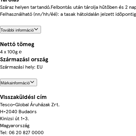
Száraz helyen tartandó.Felbontás után tárolja hűtőben és 2 nap
Felhasználható (nn/hh/éé): a tasak hátoldalán jelzett időpontig
További információ
Nettó tömeg
4 x 100g ℮
Származási ország
Származási hely: EU
Márkainformáció
Visszaküldési cím
Tesco-Global Áruházak Zrt.
H-2040 Budaörs
Kinizsi út 1-3.
Magyarország
Tel: 06 20 827 0000