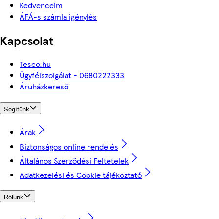
Kedvenceim
ÁFÁ-s számla igénylés
Kapcsolat
Tesco.hu
Ügyfélszolgálat - 0680222333
Áruházkereső
Segítünk
Árak
Biztonságos online rendelés
Általános Szerződési Feltételek
Adatkezelési és Cookie tájékoztató
Rólunk