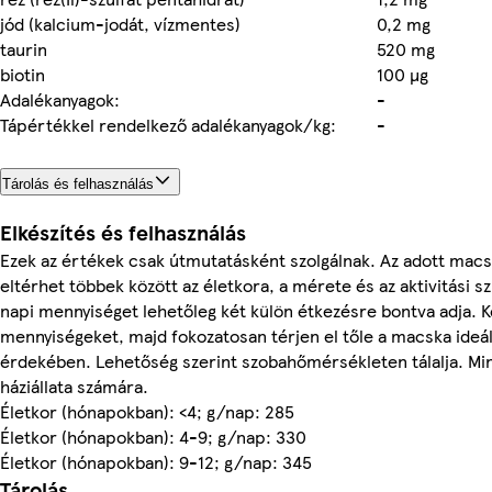
jód (kalcium-jodát, vízmentes)
0,2 mg
taurin
520 mg
biotin
100 µg
Adalékanyagok:
-
Tápértékkel rendelkező adalékanyagok/kg:
-
Tárolás és felhasználás
Elkészítés és felhasználás
Ezek az értékek csak útmutatásként szolgálnak. Az adott macsk
eltérhet többek között az életkora, a mérete és az aktivitási s
napi mennyiséget lehetőleg két külön étkezésre bontva adja. 
mennyiségeket, majd fokozatosan térjen el tőle a macska ideáli
érdekében. Lehetőség szerint szobahőmérsékleten tálalja. Mind
háziállata számára.
Életkor (hónapokban): <4; g/nap: 285
Életkor (hónapokban): 4-9; g/nap: 330
Életkor (hónapokban): 9-12; g/nap: 345
Tárolás