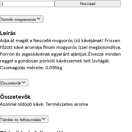
Hozzáad
Termék megnevezés
Leírás
Adja át magát a Nescafé mogyorós ízű kávéjának! Frissen
főzött kávé aromája finom mogyorós ízzel megbolondítva.
Forrón és jegeskávénak egyaránt ajánljuk.Élvezze minden
reggel a gondosan pörkölt kávészemek telt ízvilágát.
Csomagolás mérete: 0.095kg
Összetevők
Összetevők
Azonnal oldódó kávé, Természetes aroma
Tárolás és felhasználás