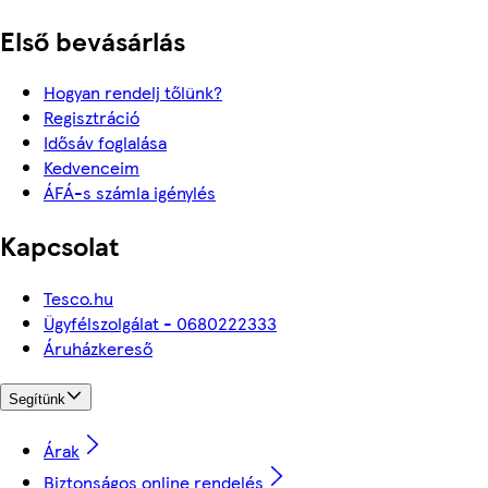
Első bevásárlás
Hogyan rendelj tőlünk?
Regisztráció
Idősáv foglalása
Kedvenceim
ÁFÁ-s számla igénylés
Kapcsolat
Tesco.hu
Ügyfélszolgálat - 0680222333
Áruházkereső
Segítünk
Árak
Biztonságos online rendelés