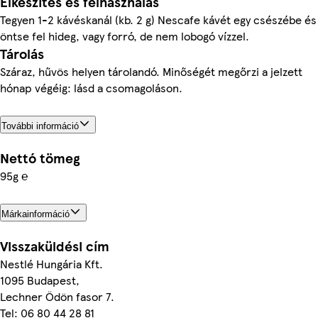
Elkészítés és felhasználás
Tegyen 1-2 kávéskanál (kb. 2 g) Nescafe kávét egy csészébe és
öntse fel hideg, vagy forró, de nem lobogó vízzel.
Tárolás
Száraz, hűvös helyen tárolandó. Minőségét megőrzi a jelzett
hónap végéig: lásd a csomagoláson.
További információ
Nettó tömeg
95g ℮
Márkainformáció
Visszaküldési cím
Nestlé Hungária Kft.
1095 Budapest,
Lechner Ödön fasor 7.
Tel: 06 80 44 28 81