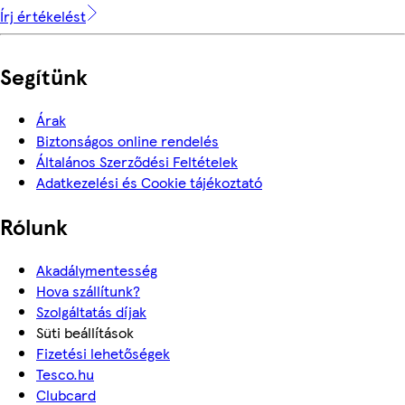
Írj értékelést
Segítünk
Árak
Biztonságos online rendelés
Általános Szerződési Feltételek
Adatkezelési és Cookie tájékoztató
Rólunk
Akadálymentesség
Hova szállítunk?
Szolgáltatás díjak
Süti beállítások
Fizetési lehetőségek
Tesco.hu
Clubcard