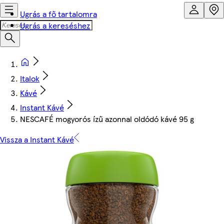
Ugrás a fő tartalomra
Ugrás a kereséshez
Italok
Kávé
Instant Kávé
NESCAFÉ mogyorós ízű azonnal oldódó kávé 95 g
Vissza a Instant Kávé