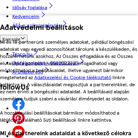
Idősáv foglalása
Kedvenceim
ÁFÁ-s számla igénylés
Adatvédelmi beállítások
Kapcsolat
Mi és 18 partnerünk személyes adatokat, például böngészési
adatokat vagy egyedi azonosítókat tárolunk a készülékeden, és
Tesco.hu
hozzáférhetünk azokhoz. Az Összes elfogadása és az Összes
Ügyfélszolgálat - 0680222333
elutasítása gombok kiválasztásával elfogadhatod vagy
módosíthatod a beállításaidat, illetve ugyanezt bármikor
Áruházkereső
megteheted az
Adatkezelési és Cookie tájékoztató
linkre
kattintva is. A választásaidat megosztjuk a partnereinkkel, de
followUs
ez nem érinti a böngészési adataidat. A beállításaid alapján
személyre tudjuk szabni a vásárlási élményedet az oldalon.
A hozzájárulási beállításokat bármikor módosíthatod a
láblécben található Süti beállítások linkre kattintva.
Mi és partnereink adataidat a következő célokra