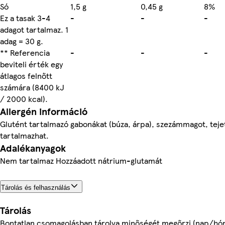
Só
1,5 g
0,45 g
8%
Ez a tasak 3-4
-
-
-
adagot tartalmaz. 1
adag = 30 g.
** Referencia
-
-
-
beviteli érték egy
átlagos felnőtt
számára (8400 kJ
/ 2000 kcal).
Allergén információ
Glutént tartalmazó gabonákat (búza, árpa), szezámmagot, tejet
tartalmazhat.
Adalékanyagok
Nem tartalmaz Hozzáadott nátrium-glutamát
Tárolás és felhasználás
Tárolás
Bontatlan csomagolásban tárolva minőségét megőrzi (nap/hón