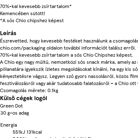
70%-kal kevesebb zsírtartalom*
Kemencében sütött!
*A sós Chio chipshez képest
Leírás
Észrevetted, hogy kevesebb festéket használunk a csomagolá
chio.com/packaging oldalon további információt találsz erről.
70%-kal kevesebb zsírtartalom a sós Chio Chipshez képest.
A Chio egy nagy múltú, nemzetközi sós snack márka, amely az
pillanatára igyekszik ízletes megoldásokat kínálni, ha egy kis s
kényeztetésre vágysz. Legyen szó gyors nassolásról, közös fil
fesztiválozásról vagy akár tudatosabb falatozásról – a Chio ott
Csomagolás mérete: 0.1kg
Külső cégek logói
Green Dot
30 g-os adag
Energia
551kJ
131kcal