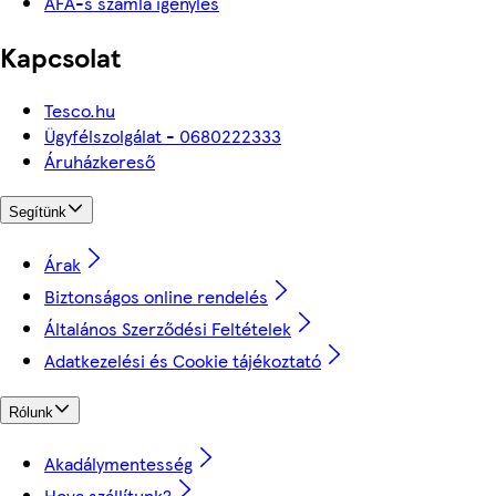
ÁFÁ-s számla igénylés
Kapcsolat
Tesco.hu
Ügyfélszolgálat - 0680222333
Áruházkereső
Segítünk
Árak
Biztonságos online rendelés
Általános Szerződési Feltételek
Adatkezelési és Cookie tájékoztató
Rólunk
Akadálymentesség
Hova szállítunk?