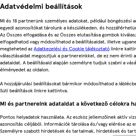
Adatvédelmi beállítások
Mi és 18 partnerünk személyes adatokat, például böngészési a
egyedi azonosítókat tárolunk a készülékeden, és hozzáférhetü
Az Összes elfogadása és az Összes elutasítása gombok kiválas
elfogadhatod vagy módosíthatod a beállításaidat, illetve ugyan
megteheted az
Adatkezelési és Cookie tájékoztató
linkre kattin
választásaidat megosztjuk a partnereinkkel, de ez nem érinti 
adataidat. A beállításaid alapján személyre tudjuk szabni a vásá
élményedet az oldalon.
A hozzájárulási beállításokat bármikor módosíthatod a láblécbe
Süti beállítások linkre kattintva.
Mi és partnereink adataidat a következő célokra ha
Pontos helyadatok használata. Az eszköz jellemzőinek aktív viz
azonosítás céljából. Információk tárolása és/vagy elérése az 
Személyre szabott hirdetések és tartalmak, hirdetések és tar