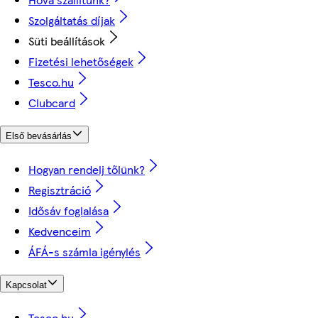
Szolgáltatás díjak
Süti beállítások
Fizetési lehetőségek
Tesco.hu
Clubcard
Első bevásárlás
Hogyan rendelj tőlünk?
Regisztráció
Idősáv foglalása
Kedvenceim
ÁFÁ-s számla igénylés
Kapcsolat
Tesco.hu