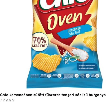
Chio kemencében sütött fűszeres tengeri sós ízű burgonya