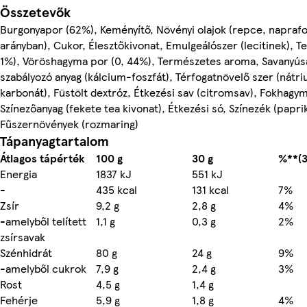
Összetevők
Burgonyapor (62%), Keményítő, Növényi olajok (repce, naprafo
arányban), Cukor, Élesztőkivonat, Emulgeálószer (lecitinek), Te
1%), Vöröshagyma por (0, 44%), Természetes aroma, Savanyús
szabályozó anyag (kálcium-foszfát), Térfogatnövelő szer (nát
karbonát), Füstölt dextróz, Étkezési sav (citromsav), Fokhagy
Színezőanyag (fekete tea kivonat), Étkezési só, Színezék (paprik
Fűszernövények (rozmaring)
Tápanyagtartalom
Átlagos tápérték
100 g
30 g
%**(3
Energia
1837 kJ
551 kJ
-
435 kcal
131 kcal
7%
Zsír
9,2 g
2,8 g
4%
-amelyből telített
1,1 g
0,3 g
2%
zsírsavak
Szénhidrát
80 g
24 g
9%
-amelyből cukrok
7,9 g
2,4 g
3%
Rost
4,5 g
1,4 g
Fehérje
5,9 g
1,8 g
4%