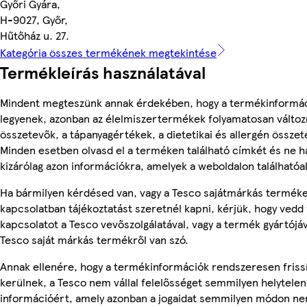
Győri Gyára,
H-9027, Győr,
Hűtőház u. 27.
Kategória összes termékének megtekintése
Termékleírás használatával
Mindent megteszünk annak érdekében, hogy a termékinformá
legyenek, azonban az élelmiszertermékek folyamatosan változn
összetevők, a tápanyagértékek, a dietetikai és allergén összet
Minden esetben olvasd el a terméken található címkét és ne h
kizárólag azon információkra, amelyek a weboldalon találhatóa
Ha bármilyen kérdésed van, vagy a Tesco sajátmárkás termék
kapcsolatban tájékoztatást szeretnél kapni, kérjük, hogy vedd 
kapcsolatot a Tesco vevőszolgálatával, vagy a termék gyártójá
Tesco saját márkás termékről van szó.
Annak ellenére, hogy a termékinformációk rendszeresen friss
kerülnek, a Tesco nem vállal felelősséget semmilyen helytelen
információért, amely azonban a jogaidat semmilyen módon nem