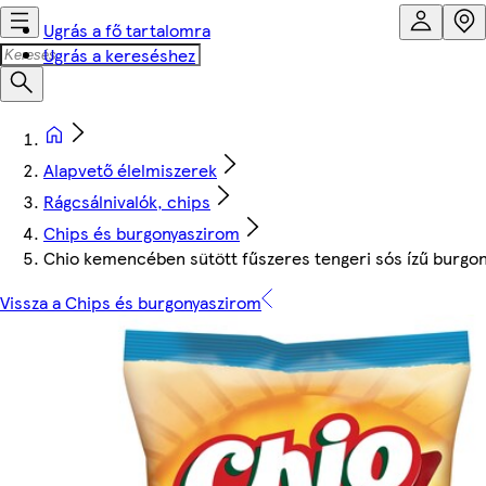
Ugrás a fő tartalomra
Ugrás a kereséshez
Alapvető élelmiszerek
Rágcsálnivalók, chips
Chips és burgonyaszirom
Chio kemencében sütött fűszeres tengeri sós ízű burgon
Vissza a Chips és burgonyaszirom