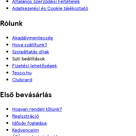
Általános Szerződési Feltételek
Adatkezelési és Cookie tájékoztató
Rólunk
Akadálymentesség
Hova szállítunk?
Szolgáltatás díjak
Süti beállítások
Fizetési lehetőségek
Tesco.hu
Clubcard
Első bevásárlás
Hogyan rendelj tőlünk?
Regisztráció
Idősáv foglalása
Kedvenceim