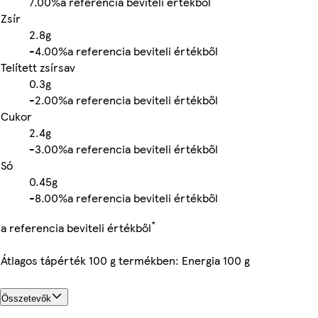
7.00%
a referencia beviteli értékből
Zsír
2.8g
-
4.00%
a referencia beviteli értékből
Telített zsírsav
0.3g
-
2.00%
a referencia beviteli értékből
Cukor
2.4g
-
3.00%
a referencia beviteli értékből
Só
0.45g
-
8.00%
a referencia beviteli értékből
*
a referencia beviteli értékből
Átlagos tápérték 100 g termékben: Energia 100 g
Összetevők