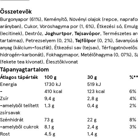
Összetevők
Burgonyapor (61%), Keményítő, Növényi olajok (repce, naprafo
arányban), Cukor, Vöröshagyma por (1, 6%), Étkezési só, Emul
(lecitinek), Dextróz,
Joghurtpor
,
Tejsavópor
, Természetes ar
tartalmaz), Petrezselyem (0, 2%),
Tejfölpor
(0, 2%), Savanyúsá
anyag (kálcium-foszfát), Étkezési sav (tejsav), Térfogatnövelő
hidrogén-karbonát), Fokhagymapor, Metélőhagyma (0, 07%), S
(fekete tea kivonat), Élesztőkivonat
Tápanyagtartalom
Átlagos tápérték
100 g
30 g
%**
Energia
1730 kJ
519 kJ
-
410 kcal
123 kcal
6%
Zsír
9,4 g
2,8 g
4%
-amelyből telített
1,3 g
0,4 g
2%
zsírsavak
Szénhidrát
73 g
22 g
8%
-amelyből cukrok
8,1 g
2,4 g
3%
Rost
4,5 g
1,4 g