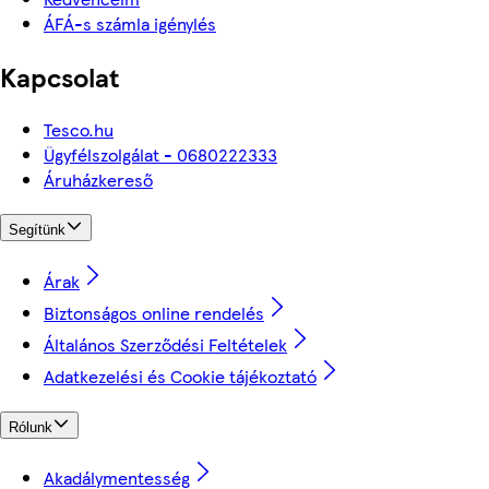
ÁFÁ-s számla igénylés
Kapcsolat
Tesco.hu
Ügyfélszolgálat - 0680222333
Áruházkereső
Segítünk
Árak
Biztonságos online rendelés
Általános Szerződési Feltételek
Adatkezelési és Cookie tájékoztató
Rólunk
Akadálymentesség