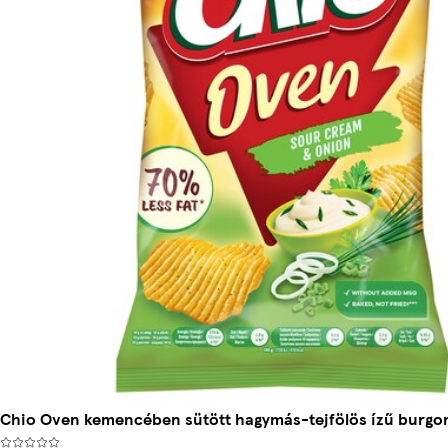
Chio Oven kemencében sütött hagymás-tejfölös ízű burgo