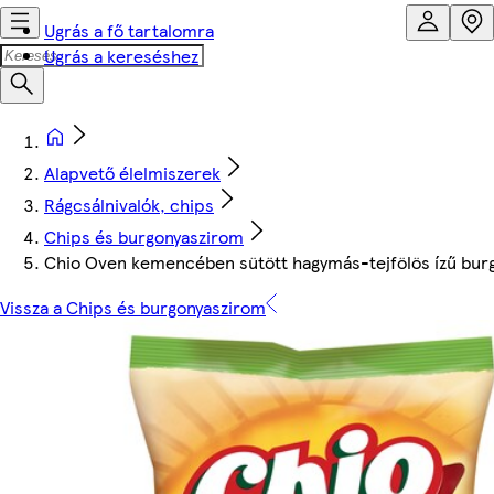
Ugrás a fő tartalomra
Ugrás a kereséshez
Alapvető élelmiszerek
Rágcsálnivalók, chips
Chips és burgonyaszirom
Chio Oven kemencében sütött hagymás-tejfölös ízű bur
Vissza a Chips és burgonyaszirom