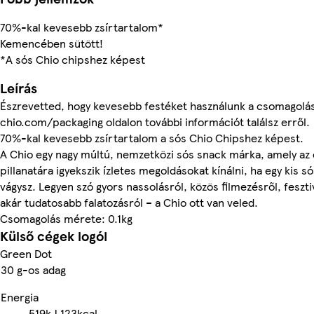
70%-kal kevesebb zsírtartalom*
Kemencében sütött!
*A sós Chio chipshez képest
Leírás
Észrevetted, hogy kevesebb festéket használunk a csomagolá
chio.com/packaging oldalon további információt találsz erről.
70%-kal kevesebb zsírtartalom a sós Chio Chipshez képest.
A Chio egy nagy múltú, nemzetközi sós snack márka, amely az
pillanatára igyekszik ízletes megoldásokat kínálni, ha egy kis 
vágysz. Legyen szó gyors nassolásról, közös filmezésről, feszti
akár tudatosabb falatozásról – a Chio ott van veled.
Csomagolás mérete: 0.1kg
Külső cégek logói
Green Dot
30 g-os adag
Energia
519kJ
123kcal