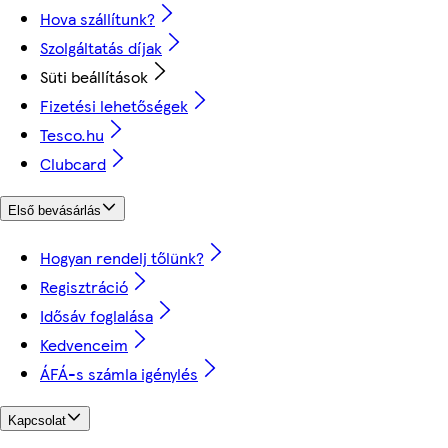
Hova szállítunk?
Szolgáltatás díjak
Süti beállítások
Fizetési lehetőségek
Tesco.hu
Clubcard
Első bevásárlás
Hogyan rendelj tőlünk?
Regisztráció
Idősáv foglalása
Kedvenceim
ÁFÁ-s számla igénylés
Kapcsolat