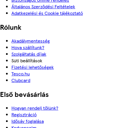
Általános Szerződési Feltételek
Adatkezelési és Cookie tájékoztató
Rólunk
Akadálymentesség
Hova szállítunk?
Szolgáltatás díjak
Süti beállítások
Fizetési lehetőségek
Tesco.hu
Clubcard
Első bevásárlás
Hogyan rendelj tőlünk?
Regisztráció
Idősáv foglalása
Kedvenceim