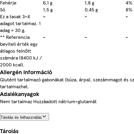
Fehérje
6,1 g
1,8 g
4%
Só
1,5 g
0,45 g
8%
Ez a tasak 3-4
-
-
-
adagot tartalmaz. 1
adag = 30 g.
** Referencia
-
-
-
beviteli érték egy
átlagos felnőtt
számára (8400 kJ /
2000 kcal).
Allergén információ
Glutént tartalmazó gabonákat (búza, árpa), szezámmagot és sz
tartalmazhat.
Adalékanyagok
Nem tartalmaz Hozzáadott nátrium-glutamát
Tárolás és felhasználás
Tárolás