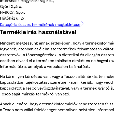
Intersnack Magyarország Kft.,
Győri Gyára,
H-9027, Győr,
Hűtőház u. 27.
Kategória összes termékének megtekintése
Termékleírás használatával
Mindent megteszünk annak érdekében, hogy a termékinformá
legyenek, azonban az élelmiszertermékek folyamatosan változn
összetevők, a tápanyagértékek, a dietetikai és allergén összet
esetben olvasd el a terméken található címkét és ne hagyatkoz
információkra, amelyek a weboldalon találhatóak.
Ha bármilyen kérdésed van, vagy a Tesco sajátmárkás termék
kapcsolatban tájékoztatást szeretnél kapni, kérjük, hogy vedd 
kapcsolatot a Tesco vevőszolgálatával, vagy a termék gyártójá
Tesco saját márkás termékről van szó.
Annak ellenére, hogy a termékinformációk rendszeresen friss
a Tesco nem vállal felelősséget semmilyen helytelen informác