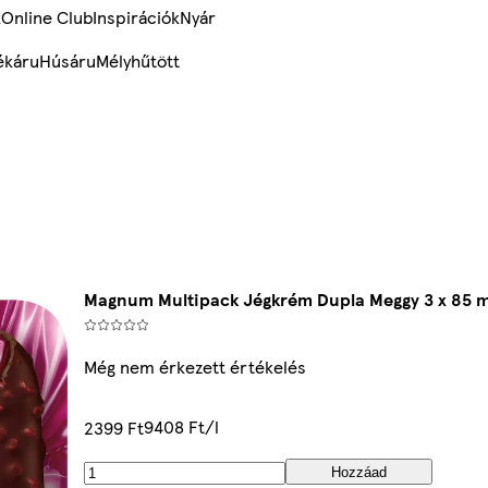
k
Online Club
Inspirációk
Nyár
ékáru
Húsáru
Mélyhűtött
Magnum Multipack Jégkrém Dupla Meggy 3 x 85 m
Még nem érkezett értékelés
9408 Ft/l
2399 Ft
Hozzáad