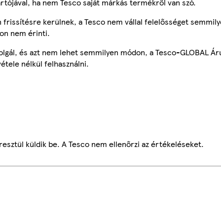
ártójával, ha nem Tesco saját márkás termékről van szó.
frissítésre kerülnek, a Tesco nem vállal felelősséget semmily
on nem érinti.
szolgál, és azt nem lehet semmilyen módon, a Tesco-GLOBAL Ár
étele nélkül felhasználni.
esztül küldik be. A Tesco nem ellenőrzi az értékeléseket.