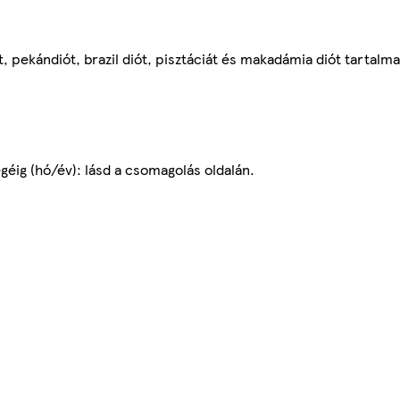
 pekándiót, brazil diót, pisztáciát és makadámia diót tartalma
égéig (hó/év): lásd a csomagolás oldalán.