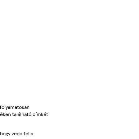
 folyamatosan
méken található címkét
hogy vedd fel a