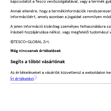
kapcsolatot a Tesco vevőszolgálatával, vagy a termék gy
Annak ellenére, hogy a termékinformációk rendszeresen 
információért, amely azonban a jogaidat semmilyen mód
A jelen információ kizárólag személyes felhasználásra 
írásbeli hozzájárulása nélkül, vagy megfelelő tudomásul v
©TESCO-GLOBAL Zrt.
Még nincsenek értékelések
Segíts a többi vásárlónak
Az értékeléseket a vásárlók közvetlenül a weboldalon ker
Írj értékelést