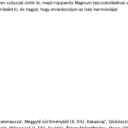
yes szósszal öntik le, majd roppanós Magnum tejcsokoládéval 
áld ki, és hagyd, hogy elvarázsoljon az ízek harmóniája!
kaómassza¹, Meggylé sűrítményből (4, 5%), Kakaóvaj¹, Glükózsz
zsír
, Málnapüré (1, 5%), Fruktóz,
Tejsavókészítmény
, Meggy (1