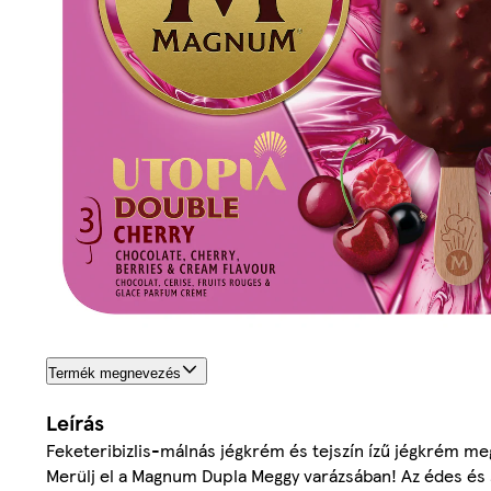
Termék megnevezés
Leírás
Feketeribizlis-málnás jégkrém és tejszín ízű jégkrém me
Merülj el a Magnum Dupla Meggy varázsában! Az édes és s