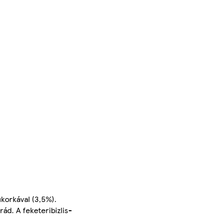
ukorkával (3,5%).
ád. A feketeribizlis-