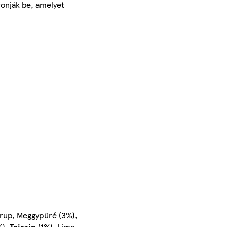
vonják be, amelyet
irup, Meggypüré (3%),
%),
Tejszín
(1%), Lime