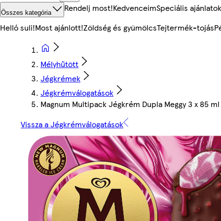
Rendelj most!
Kedvenceim
Speciális ajánlato
Összes kategória
Helló suli!
Most ajánlott!
Zöldség és gyümölcs
Tejtermék-tojás
P
Mélyhűtött
Jégkrémek
Jégkrémválogatások
Magnum Multipack Jégkrém Dupla Meggy 3 x 85 ml
Vissza a Jégkrémválogatások