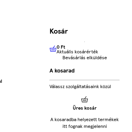
Kosár
0 Ft
Aktuális kosárérték
0 Ft
Aktuális kosárérték
Bevásárlás elküldése
A kosarad
l
Válassz szolgáltatásaink közül
Üres kosár
A kosaradba helyezett termékek
itt fognak megjelenni