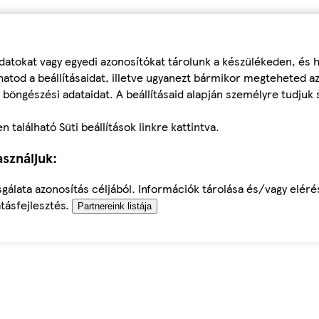
datokat vagy egyedi azonosítókat tárolunk a készülékeden, és
atod a beállításaidat, illetve ugyanezt bármikor megteheted a
 böngészési adataidat. A beállításaid alapján személyre tudjuk 
található Süti beállítások linkre kattintva.
sználjuk:
sgálata azonosítás céljából. Információk tárolása és/vagy elér
tásfejlesztés.
Partnereink listája