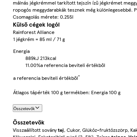
málnás jégkrémmel tarkított tejszín ízű jégkrémet megg
ropogós meggydarabkák tesznek még különlegesebbé. Prób
Csomagolás mérete: 0.255l
Külső cégek logói
Rainforest Alliance
1 jégkrém = 85 ml / 71 g
Energia
889kJ
213kcal
11.00%
a referencia beviteli értékből
*
a referencia beviteli értékből
Átlagos tápérték 100 g termékben: Energia 100 g
Összetevők
Összetevők
Visszaállított sovány
tej
, Cukor, Glükóz-fruktózszörp, Ka
Kókuszolaj, Feketeribizli püré (2, 5%), Zsíros
tejpor
,
Vaj