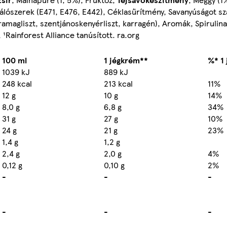
lószerek (E471, E476, E442), Céklasűrítmény, Savanyúságot sz
aramagliszt, szentjánoskenyérliszt, karragén), Aromák, Spiruli
¹Rainforest Alliance tanúsított. ra.org
100 ml
1 jégkrém**
%* 1
1039 kJ
889 kJ
248 kcal
213 kcal
11%
12 g
10 g
14%
8,0 g
6,8 g
34%
31 g
27 g
10%
24 g
21 g
23%
1,4 g
1,2 g
2,4 g
2,0 g
4%
0,12 g
0,10 g
2%
-
-
-
-
-
-