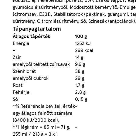
gyümölcslé sűrítményből, Módosított keményítő, Emulgeá
(citromsav, E331), Stabilizátorok (pektinek, guargumi, t
sűrítmény, Citromlésűrítmény, Só, Színezék (antociánok), 
Tápanyagtartalom
Átlagos tápérték
100 g
Energia
1252 kJ
-
299 kcal
Zsír
14 g
amelyből telített zsírsavak
9,6 g
Szénhidrát
38 g
amelyből cukrok
29 g
Rost
1,7 g
Fehérje
2,8 g
Só
0,15 g
*% Referencia beviteli érték
-
egy átlagos felnőtt számára
(8400 kJ/2000 kcal).
**1 jégkrém = 85 ml = 71 g,
-
255 ml / 213 g = 3 x 1