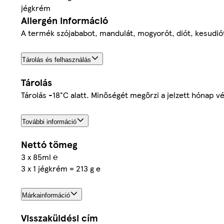
jégkrém
Allergén információ
A termék szójababot, mandulát, mogyorót, diót, kesudiót,
Tárolás és felhasználás
Tárolás
Tárolás -18°C alatt. Minőségét megőrzi a jelzett hónap v
További információ
Nettó tömeg
3 x 85ml ℮
3 x 1 jégkrém = 213 g e
Márkainformáció
Visszaküldési cím