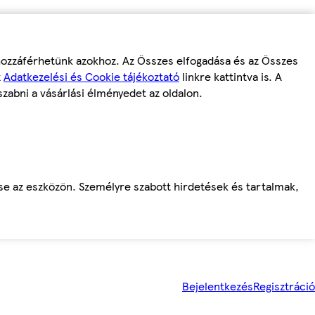
 hozzáférhetünk azokhoz. Az Összes elfogadása és az Összes
z
Adatkezelési és Cookie tájékoztató
linkre kattintva is. A
szabni a vásárlási élményedet az oldalon.
ése az eszközön. Személyre szabott hirdetések és tartalmak,
Bejelentkezés
Regisztráció