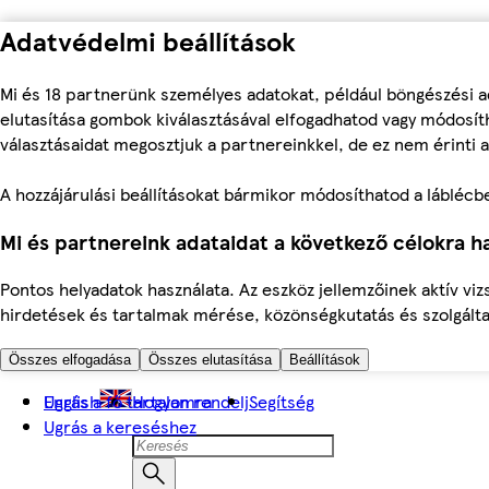
Adatvédelmi beállítások
Mi és 18 partnerünk személyes adatokat, például böngészési a
elutasítása gombok kiválasztásával elfogadhatod vagy módosíth
választásaidat megosztjuk a partnereinkkel, de ez nem érinti a
A hozzájárulási beállításokat bármikor módosíthatod a láblécben 
Mi és partnereink adataidat a következő célokra ha
Pontos helyadatok használata. Az eszköz jellemzőinek aktív viz
hirdetések és tartalmak mérése, közönségkutatás és szolgálta
Összes elfogadása
Összes elutasítása
Beállítások
Ugrás a fő tartalomra
English
Hogyan rendelj
Segítség
Ugrás a kereséshez