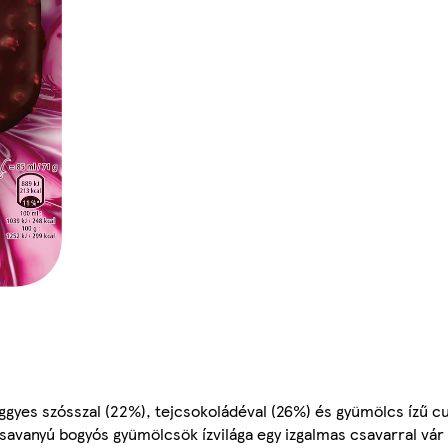
ggyes szósszal (22%), tejcsokoládéval (26%) és gyümölcs ízű c
avanyú bogyós gyümölcsök ízvilága egy izgalmas csavarral vár r