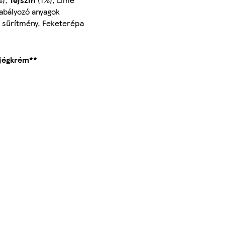
abályozó anyagok
na sűrítmény, Feketerépa
 jégkrém**