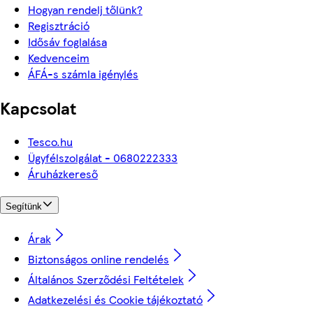
Hogyan rendelj tőlünk?
Regisztráció
Idősáv foglalása
Kedvenceim
ÁFÁ-s számla igénylés
Kapcsolat
Tesco.hu
Ügyfélszolgálat - 0680222333
Áruházkereső
Segítünk
Árak
Biztonságos online rendelés
Általános Szerződési Feltételek
Adatkezelési és Cookie tájékoztató