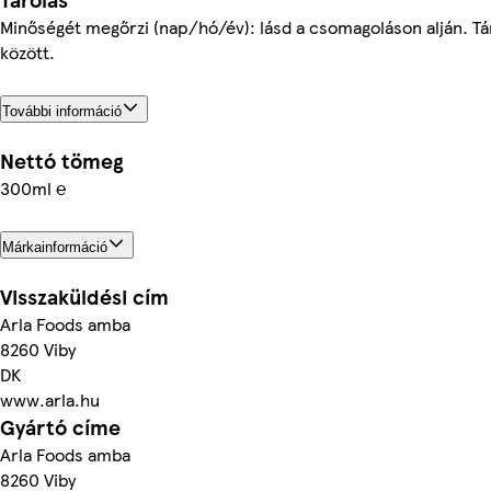
Minőségét megőrzi (nap/hó/év): lásd a csomagoláson alján. Tá
között.
További információ
Nettó tömeg
300ml ℮
Márkainformáció
Visszaküldési cím
Arla Foods amba
8260 Viby
DK
www.arla.hu
Gyártó címe
Arla Foods amba
8260 Viby