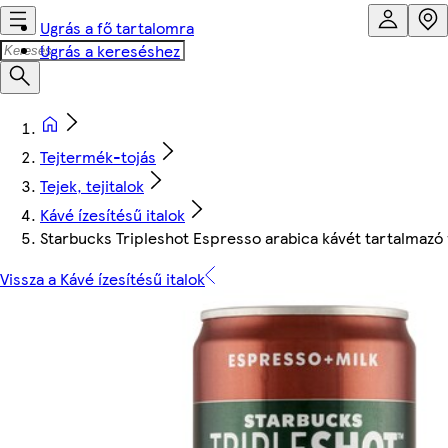
Ugrás a fő tartalomra
Ugrás a kereséshez
Tejtermék-tojás
Tejek, tejitalok
Kávé ízesítésű italok
Starbucks Tripleshot Espresso arabica kávét tartalmazó f
Vissza a Kávé ízesítésű italok