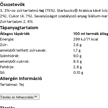
Összetevők
3, 3%-os zsírtartalmú
tej
(75%), Starbucks® Arabica kávé (víz,
2%), Cukor (4, 7%), Savanyúságot szabályozó anyag (kálium-ka
Zsírtartalom 2, 6%
Tápanyagtartalom
Átlagos tápérték
100 ml termék átla
Energia:
299 kJ/71 kcal
Zsír:
2,6 g
amelyből telített zsírsavak:
1,7 g
Szénhidrát:
9,0 g
amelyből cukrok:
8,5 g
Fehérje:
2,8 g
Só:
0,10 g
Allergén információ
Tartalmaz: Tej
Tárolás és felhasználás
Tárolás