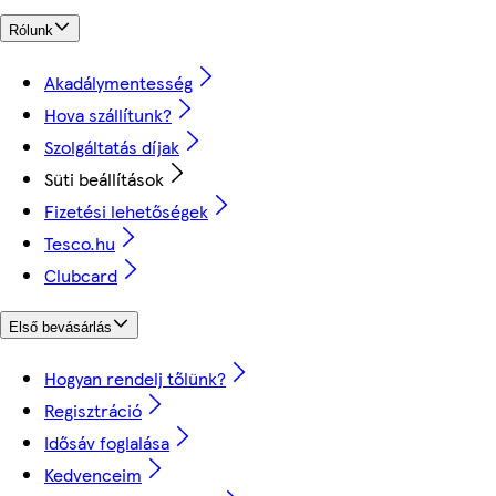
Rólunk
Akadálymentesség
Hova szállítunk?
Szolgáltatás díjak
Süti beállítások
Fizetési lehetőségek
Tesco.hu
Clubcard
Első bevásárlás
Hogyan rendelj tőlünk?
Regisztráció
Idősáv foglalása
Kedvenceim