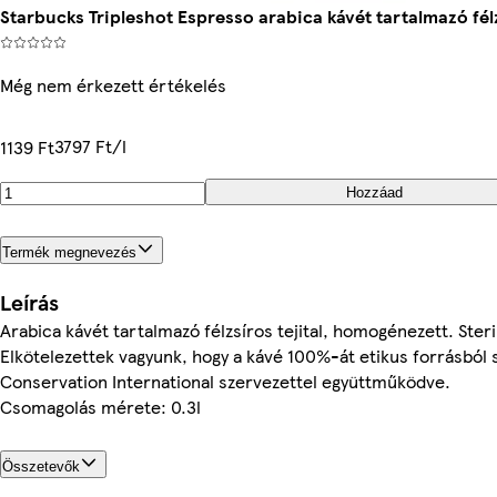
Starbucks Tripleshot Espresso arabica kávét tartalmazó félz
Még nem érkezett értékelés
3797 Ft/l
1139 Ft
Hozzáad
Termék megnevezés
Leírás
Arabica kávét tartalmazó félzsíros tejital, homogénezett. Steril
Elkötelezettek vagyunk, hogy a kávé 100%-át etikus forrásból 
Conservation International szervezettel együttműködve.
Csomagolás mérete: 0.3l
Összetevők