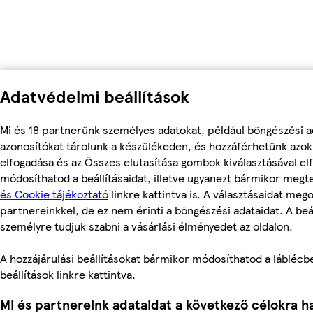
Adatvédelmi beállítások
Mi és 18 partnerünk személyes adatokat, például böngészési a
azonosítókat tárolunk a készülékeden, és hozzáférhetünk azo
elfogadása és az Összes elutasítása gombok kiválasztásával el
módosíthatod a beállításaidat, illetve ugyanezt bármikor meg
és Cookie tájékoztató
linkre kattintva is. A választásaidat mego
partnereinkkel, de ez nem érinti a böngészési adataidat. A beál
személyre tudjuk szabni a vásárlási élményedet az oldalon.
A hozzájárulási beállításokat bármikor módosíthatod a láblécbe
beállítások linkre kattintva.
Mi és partnereink adataidat a következő célokra ha