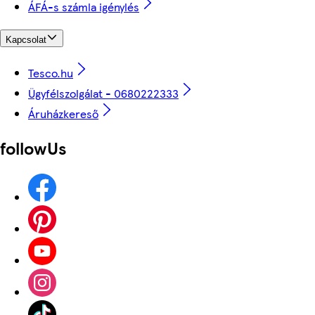
ÁFÁ-s számla igénylés
Kapcsolat
Tesco.hu
Ügyfélszolgálat - 0680222333
Áruházkereső
followUs