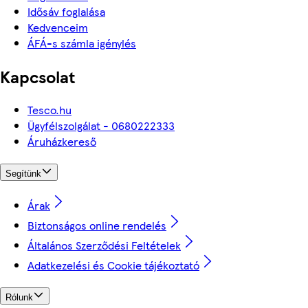
Idősáv foglalása
Kedvenceim
ÁFÁ-s számla igénylés
Kapcsolat
Tesco.hu
Ügyfélszolgálat - 0680222333
Áruházkereső
Segítünk
Árak
Biztonságos online rendelés
Általános Szerződési Feltételek
Adatkezelési és Cookie tájékoztató
Rólunk