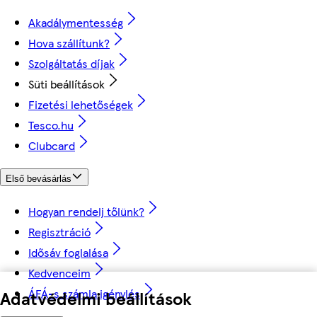
Akadálymentesség
Hova szállítunk?
Szolgáltatás díjak
Süti beállítások
Fizetési lehetőségek
Tesco.hu
Clubcard
Első bevásárlás
Hogyan rendelj tőlünk?
Regisztráció
Idősáv foglalása
Kedvenceim
ÁFÁ-s számla igénylés
Adatvédelmi beállítások