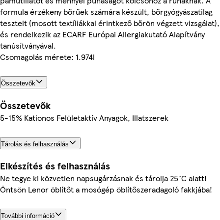
pamutillatot és mennyei puhaságot kölcsönöz a ruháknak. A
formula érzékeny bőrűek számára készült, bőrgyógyászatilag
tesztelt (mosott textíliákkal érintkező bőrön végzett vizsgálat),
és rendelkezik az ECARF Európai Allergiakutató Alapítvány
tanúsítványával.
Csomagolás mérete: 1.974l
Összetevők
Összetevők
5-15% Kationos Felületaktív Anyagok, Illatszerek
Tárolás és felhasználás
Elkészítés és felhasználás
Ne tegye ki közvetlen napsugárzásnak és tárolja 25°C alatt!
Öntsön Lenor öblítőt a mosógép öblítőszeradagoló fakkjába!
További információ