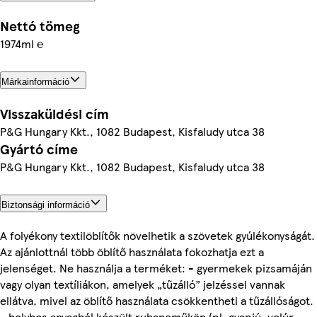
Nettó tömeg
1974ml ℮
Márkainformáció
Visszaküldési cím
P&G Hungary Kkt., 1082 Budapest, Kisfaludy utca 38
Gyártó címe
P&G Hungary Kkt., 1082 Budapest, Kisfaludy utca 38
Biztonsági információ
A folyékony textilöblítők növelhetik a szövetek gyúlékonyságát.
Az ajánlottnál több öblítő használata fokozhatja ezt a
jelenséget. Ne használja a terméket: - gyermekek pizsamáján
vagy olyan textíliákon, amelyek „tűzálló” jelzéssel vannak
ellátva, mivel az öblítő használata csökkentheti a tűzállóságot.
- bolyhos anyagból készült ruhaneműkön (pl. gyapjú, velúr,