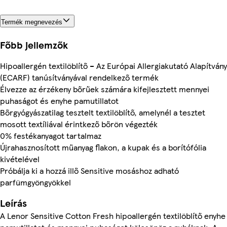
Termék megnevezés
Főbb jellemzők
Hipoallergén textilöblítő – Az Európai Allergiakutató Alapítvány
(ECARF) tanúsítványával rendelkező termék
Élvezze az érzékeny bőrűek számára kifejlesztett mennyei
puhaságot és enyhe pamutillatot
Bőrgyógyászatilag tesztelt textilöblítő, amelynél a tesztet
mosott textíliával érintkező bőrön végezték
0% festékanyagot tartalmaz
Újrahasznosított műanyag flakon, a kupak és a borítófólia
kivételével
Próbálja ki a hozzá illő Sensitive mosáshoz adható
parfümgyöngyökkel
Leírás
A Lenor Sensitive Cotton Fresh hipoallergén textilöblítő enyhe