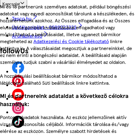
Kapcsolat
Mi és 18 partnerünk személyes adatokat, például böngészési
adatokat vagy egyedi azonosítókat tárolunk a készülékeden, és
Tesco.hu
hozzáférhetünk azokhoz. Az Összes elfogadása és az Összes
Ügyfélszolgálat - 0680222333
elutasítása gombok kiválasztásával elfogadhatod vagy
módosíthatod a beállításaidat, illetve ugyanezt bármikor
Áruházkereső
megteheted az
Adatkezelési és Cookie tájékoztató
linkre
kattintva is. A választásaidat megosztjuk a partnereinkkel, de
followUs
ez nem érinti a böngészési adataidat. A beállításaid alapján
személyre tudjuk szabni a vásárlási élményedet az oldalon.
A hozzájárulási beállításokat bármikor módosíthatod a
láblécben található Süti beállítások linkre kattintva.
Mi és partnereink adataidat a következő célokra
használjuk:
Pontos helyadatok használata. Az eszköz jellemzőinek aktív
vizsgálata azonosítás céljából. Információk tárolása és/vagy
elérése az eszközön. Személyre szabott hirdetések és