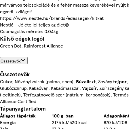
márványos tejcsokoládé és a fehér massza keverékével nyújt 
egyedi ízvilágot!
https://www.nestle.hu/brands/edessegek/kitkat
Nestlé - Jó étellel teljes az élet®
Csomagolás mérete: 0.04kg
Külső cégek logói
Green Dot, Rainforest Alliance
Összetevők
Összetevők
Cukor, Növényi zsírok (pálma, shea),
Búzaliszt
, Sovány
tejpor
Glükózszirup, Kakaóvaj¹, Kakaómassza¹,
Vajzsír
, Zsírszegény k
(lecitinek), Térfogatnövelő szer (nátrium-karbonátok), Termé
Alliance Certified
Tápanyagtartalom
Átlagos tápérték
100 g-ban
Adagonkén
Energia
2175 kJ/520 kcal
870 kJ/208 
Zsír
27,3 g
10,9 g