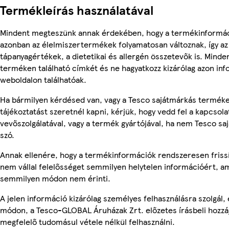
Termékleírás használatával
Mindent megteszünk annak érdekében, hogy a termékinformác
azonban az élelmiszertermékek folyamatosan változnak, így az
tápanyagértékek, a dietetikai és allergén összetevők is. Minde
terméken található címkét és ne hagyatkozz kizárólag azon in
weboldalon találhatóak.
Ha bármilyen kérdésed van, vagy a Tesco sajátmárkás termék
tájékoztatást szeretnél kapni, kérjük, hogy vedd fel a kapcsola
vevőszolgálatával, vagy a termék gyártójával, ha nem Tesco sa
szó.
Annak ellenére, hogy a termékinformációk rendszeresen frissí
nem vállal felelősséget semmilyen helytelen információért, am
semmilyen módon nem érinti.
A jelen információ kizárólag személyes felhasználásra szolgál
módon, a Tesco-GLOBAL Áruházak Zrt. előzetes írásbeli hozzáj
megfelelő tudomásul vétele nélkül felhasználni.