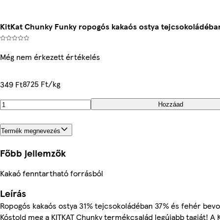
KitKat Chunky Funky ropogós kakaós ostya tejcsokoládéba
Még nem érkezett értékelés
8725 Ft/kg
349 Ft
Hozzáad
Termék megnevezés
Főbb jellemzők
Kakaó fenntartható forrásból
Leírás
Ropogós kakaós ostya 31% tejcsokoládéban 37% és fehér bev
Kóstold meg a KITKAT Chunky termékcsalád legújabb tagját! A