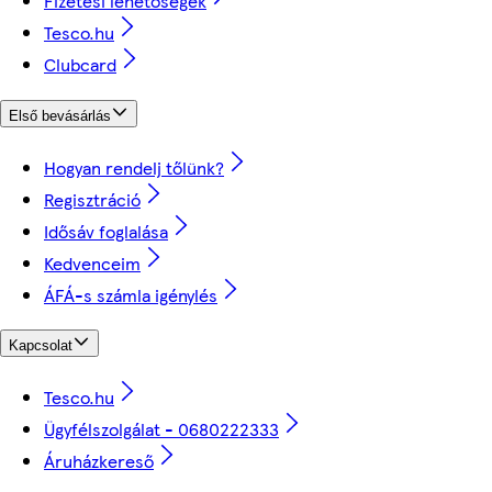
Fizetési lehetőségek
Tesco.hu
Clubcard
Első bevásárlás
Hogyan rendelj tőlünk?
Regisztráció
Idősáv foglalása
Kedvenceim
ÁFÁ-s számla igénylés
Kapcsolat
Tesco.hu
Ügyfélszolgálat - 0680222333
Áruházkereső