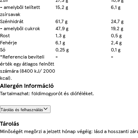
- amelyből telített
15,2 g
6,1 g
zsírsavak
Szénhidrát
61,7 g
24,7 g
- amelyből cukrok
47,9 g
19,2 g
Rost
1,3 g
0,5 g
Fehérje
6,1 g
2,4 g
Só
0,25 g
0,1 g
*Referencia beviteli
-
-
érték egy átlagos felnőtt
számára (8400 kJ/ 2000
kcal).
Allergén információ
Tartalmazhat: földimogyorót és dióféléket.
Tárolás és felhasználás
Tárolás
Minőségét megőrzi a jelzett hónap végéig: lásd a hosszanti zár