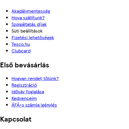
Akadálymentesség
Hova szállítunk?
Szolgáltatás díjak
Süti beállítások
Fizetési lehetőségek
Tesco.hu
Clubcard
Első bevásárlás
Hogyan rendelj tőlünk?
Regisztráció
Idősáv foglalása
Kedvenceim
ÁFÁ-s számla igénylés
Kapcsolat