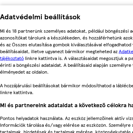
Adatvédelmi beállítások
Mi és 18 partnerünk személyes adatokat, például böngészési a
azonosítókat tárolunk a készülékeden, és hozzáférhetünk azo
és az Összes elutasítása gombok kiválasztásával elfogadhatod
beállításaidat, illetve ugyanezt bármikor megteheted az
Adatke
tájékoztató
linkre kattintva is. A választásaidat megosztjuk a 
érinti a böngészési adataidat. A beállításaid alapján személyre 
élményedet az oldalon.
A hozzájárulási beállításokat bármikor módosíthatod a láblécben
linkre kattintva.
Mi és partnereink adataidat a következő célokra ha
Pontos helyadatok használata. Az eszköz jellemzőinek aktív vizs
Információk tárolása és/vagy elérése az eszközön. Személyre 
tartalmak, hirdetések és tartalmak mérése, közönségkutatás és