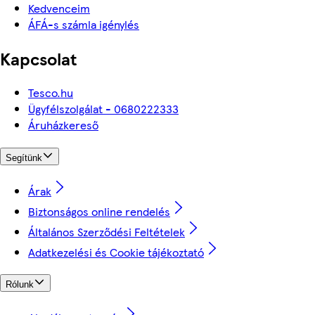
Kedvenceim
ÁFÁ-s számla igénylés
Kapcsolat
Tesco.hu
Ügyfélszolgálat - 0680222333
Áruházkereső
Segítünk
Árak
Biztonságos online rendelés
Általános Szerződési Feltételek
Adatkezelési és Cookie tájékoztató
Rólunk