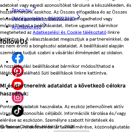
adatokat vagy egyedi azonosítókat tárolunk a készülékeden, és
Tesco.hu
hozzáférhetünk azokhoz. Az Összes elfogadása és az Összes
Ügyfélszolgálat - 0680222333
elutasítása gombok kiválasztásával elfogadhatod vagy
módosíthatod a beállításaidat, illetve ugyanezt bármikor
Áruházkereső
megteheted az
Adatkezelési és Cookie tájékoztató
linkre
kattintva is. A választásaidat megosztjuk a partnereinkkel, de
followUs
ez nem érinti a böngészési adataidat. A beállításaid alapján
személyre tudjuk szabni a vásárlási élményedet az oldalon.
A hozzájárulási beállításokat bármikor módosíthatod a
láblécben található Süti beállítások linkre kattintva.
Mi és partnereink adataidat a következő célokra
használjuk:
Pontos helyadatok használata. Az eszköz jellemzőinek aktív
vizsgálata azonosítás céljából. Információk tárolása és/vagy
elérése az eszközön. Személyre szabott hirdetések és
©
Tesco-Global Áruházak Zrt. 2026
tartalmak, hirdetések és tartalmak mérése, közönségkutatás