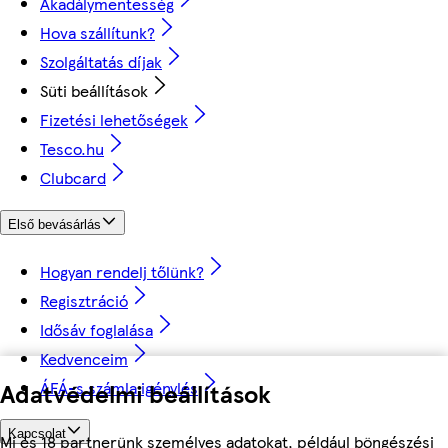
Akadálymentesség
Hova szállítunk?
Szolgáltatás díjak
Süti beállítások
Fizetési lehetőségek
Tesco.hu
Clubcard
Első bevásárlás
Hogyan rendelj tőlünk?
Regisztráció
Idősáv foglalása
Kedvenceim
ÁFÁ-s számla igénylés
Adatvédelmi beállítások
Kapcsolat
Mi és 18 partnerünk személyes adatokat, például böngészési