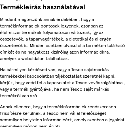
Termékleírás használatával
Mindent megteszünk annak érdekében, hogy a
termékinformációk pontosak legyenek, azonban az
élelmiszertermékek folyamatosan változnak, így az
összetevők, a tápanyagértékek, a dietetikai és allergén
összetevők is. Minden esetben olvasd el a terméken található
címkét és ne hagyatkozz kizárólag azon információkra,
amelyek a weboldalon találhatóak.
Ha bármilyen kérdésed van, vagy a Tesco sajátmárkás
termékekkel kapcsolatban tájékoztatást szeretnél kapni,
kérjük, hogy vedd fel a kapcsolatot a Tesco vevőszolgálatával,
vagy a termék gyártójával, ha nem Tesco saját márkás
termékről van szó.
Annak ellenére, hogy a termékinformációk rendszeresen
frissítésre kerülnek, a Tesco nem vállal felelősséget
semmilyen helytelen információért, amely azonban a jogaidat
semmilyen módon nem érinti.