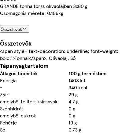
GRANDE tonhaltörzs olívaolajban 3x80 g
Csomagolás mérete: 0.156kg
Összetevők
Összetevők
<span style='text-decoration: underline; font-weight:
bold;'>Tonhal</span>, Olívaolaj, Só
Tápanyagtartalom
Átlagos tápérték
100 g termékben
Energia
1408 kJ
-
340 kcal
Zsír
29 g
amelyből telített zsírsavak
4,7 g
Szénhidrát
0 g
amelyből cukrok
0 g
Fehérje
19 g
Só
0,73 g