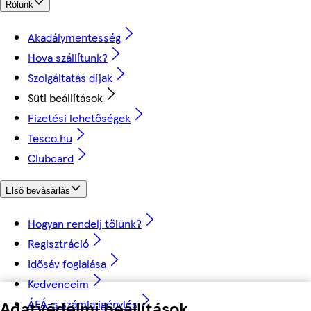
Rólunk
Akadálymentesség
Hova szállítunk?
Szolgáltatás díjak
Süti beállítások
Fizetési lehetőségek
Tesco.hu
Clubcard
Első bevásárlás
Hogyan rendelj tőlünk?
Regisztráció
Idősáv foglalása
Kedvenceim
ÁFÁ-s számla igénylés
Adatvédelmi beállítások