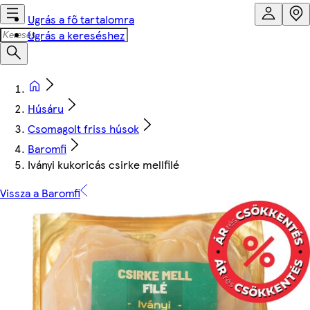
Ugrás a fő tartalomra
Ugrás a kereséshez
Húsáru
Csomagolt friss húsok
Baromfi
Iványi kukoricás csirke mellfilé
Vissza a Baromfi