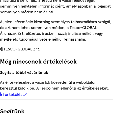
frissítésre kerülnek, a Tesco nem vállal felelősséget
semmilyen helytelen információért, amely azonban a jogaidat
semmilyen módon nem érinti.
A jelen információ kizárólag személyes felhasználásra szolgál,
és azt nem lehet semmilyen módon, a Tesco-GLOBAL
Áruházak Zrt. előzetes írásbeli hozzájárulása nélkül, vagy
megfelelő tudomásul vétele nélkül felhasználni.
©TESCO-GLOBAL Zrt.
Még nincsenek értékelések
Segíts a többi vásárlónak
Az értékeléseket a vásárlók közvetlenül a weboldalon
keresztül küldik be. A Tesco nem ellenőrzi az értékeléseket.
Írj értékelést
Segítünk