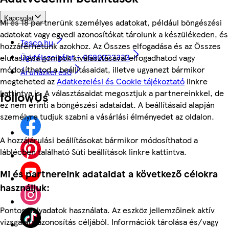
Kapcsolat
Mi és 18 partnerünk személyes adatokat, például böngészési
adatokat vagy egyedi azonosítókat tárolunk a készülékeden, és
Tesco.hu
hozzáférhetünk azokhoz. Az Összes elfogadása és az Összes
Ügyfélszolgálat - 0680222333
elutasítása gombok kiválasztásával elfogadhatod vagy
módosíthatod a beállításaidat, illetve ugyanezt bármikor
Áruházkereső
megteheted az
Adatkezelési és Cookie tájékoztató
linkre
kattintva is. A választásaidat megosztjuk a partnereinkkel, de
followUs
ez nem érinti a böngészési adataidat. A beállításaid alapján
személyre tudjuk szabni a vásárlási élményedet az oldalon.
A hozzájárulási beállításokat bármikor módosíthatod a
láblécben található Süti beállítások linkre kattintva.
Mi és partnereink adataidat a következő célokra
használjuk:
Pontos helyadatok használata. Az eszköz jellemzőinek aktív
vizsgálata azonosítás céljából. Információk tárolása és/vagy