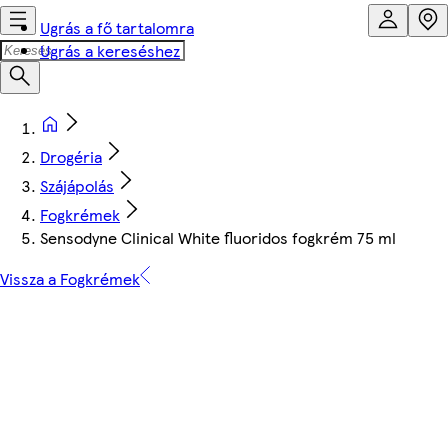
Ugrás a fő tartalomra
Ugrás a kereséshez
Drogéria
Szájápolás
Fogkrémek
Sensodyne Clinical White fluoridos fogkrém 75 ml
Vissza a Fogkrémek