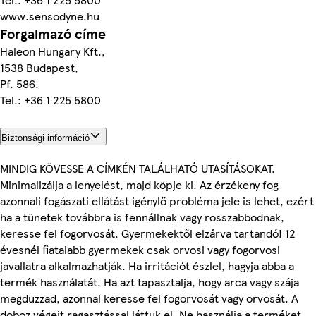
www.sensodyne.hu
Forgalmazó címe
Haleon Hungary Kft.,
1538 Budapest,
Pf. 586.
Tel.: +36 1 225 5800
Biztonsági információ
MINDIG KÖVESSE A CÍMKÉN TALÁLHATÓ UTASÍTÁSOKAT.
Minimalizálja a lenyelést, majd köpje ki. Az érzékeny fog
azonnali fogászati ellátást igénylő probléma jele is lehet, ezért
ha a tünetek továbbra is fennállnak vagy rosszabbodnak,
keresse fel fogorvosát. Gyermekektől elzárva tartandó! 12
évesnél fiatalabb gyermekek csak orvosi vagy fogorvosi
javallatra alkalmazhatják. Ha irritációt észlel, hagyja abba a
termék használatát. Ha azt tapasztalja, hogy arca vagy szája
megduzzad, azonnal keresse fel fogorvosát vagy orvosát. A
doboz végeit ragasztással láttuk el. Ne használja a terméket,