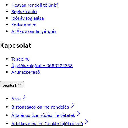
Hogyan rendelj tőlünk?
Regisztráció
Idősáv foglalása
Kedvenceim
ÁFÁ-s számla igénylés
Kapcsolat
Tesco.hu
Ügyfélszolgálat - 0680222333
Áruházkereső
Segítünk
Árak
Biztonságos online rendelés
Általános Szerződési Feltételek
Adatkezelési és Cookie tájékoztató