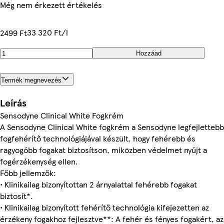
Még nem érkezett értékelés
33 320 Ft/l
2499 Ft
Hozzáad
Termék megnevezés
Leírás
Sensodyne Clinical White Fogkrém
A Sensodyne Clinical White fogkrém a Sensodyne legfejlettebb
fogfehérítő technológiájával készült, hogy fehérebb és
ragyogóbb fogakat biztosítson, miközben védelmet nyújt a
fogérzékenység ellen.
Főbb jellemzők:
• Klinikailag bizonyítottan 2 árnyalattal fehérebb fogakat
biztosít*.
• Klinikailag bizonyított fehérítő technológia kifejezetten az
érzékeny fogakhoz fejlesztve**: A fehér és fényes fogakért, az