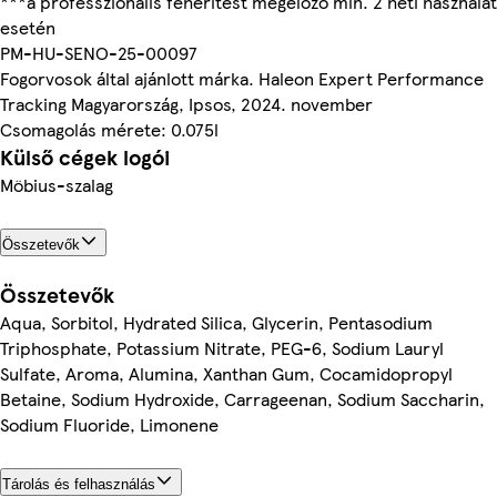
***a professzionális fehérítést megelőző min. 2 heti használat
esetén
PM-HU-SENO-25-00097
Fogorvosok által ajánlott márka. Haleon Expert Performance
Tracking Magyarország, Ipsos, 2024. november
Csomagolás mérete: 0.075l
Külső cégek logói
Möbius-szalag
Összetevők
Összetevők
Aqua, Sorbitol, Hydrated Silica, Glycerin, Pentasodium
Triphosphate, Potassium Nitrate, PEG-6, Sodium Lauryl
Sulfate, Aroma, Alumina, Xanthan Gum, Cocamidopropyl
Betaine, Sodium Hydroxide, Carrageenan, Sodium Saccharin,
Sodium Fluoride, Limonene
Tárolás és felhasználás