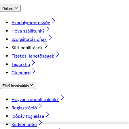
Rólunk
Akadálymentesség
Hova szállítunk?
Szolgáltatás díjak
Süti beállítások
Fizetési lehetőségek
Tesco.hu
Clubcard
Első bevásárlás
Hogyan rendelj tőlünk?
Regisztráció
Idősáv foglalása
Kedvenceim