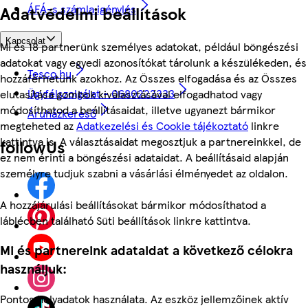
ÁFÁ-s számla igénylés
Adatvédelmi beállítások
Kapcsolat
Mi és 18 partnerünk személyes adatokat, például böngészési
adatokat vagy egyedi azonosítókat tárolunk a készülékeden, és
Tesco.hu
hozzáférhetünk azokhoz. Az Összes elfogadása és az Összes
Ügyfélszolgálat - 0680222333
elutasítása gombok kiválasztásával elfogadhatod vagy
módosíthatod a beállításaidat, illetve ugyanezt bármikor
Áruházkereső
megteheted az
Adatkezelési és Cookie tájékoztató
linkre
kattintva is. A választásaidat megosztjuk a partnereinkkel, de
followUs
ez nem érinti a böngészési adataidat. A beállításaid alapján
személyre tudjuk szabni a vásárlási élményedet az oldalon.
A hozzájárulási beállításokat bármikor módosíthatod a
láblécben található Süti beállítások linkre kattintva.
Mi és partnereink adataidat a következő célokra
használjuk:
Pontos helyadatok használata. Az eszköz jellemzőinek aktív