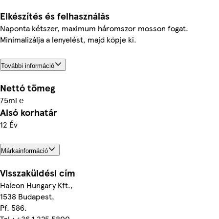
Elkészítés és felhasználás
Naponta kétszer, maximum háromszor mosson fogat.
Minimalizálja a lenyelést, majd köpje ki.
További információ
Nettó tömeg
75ml ℮
Alsó korhatár
12 Év
Márkainformáció
Visszaküldési cím
Haleon Hungary Kft.,
1538 Budapest,
Pf. 586.
Tel.: +36 1 225 5800