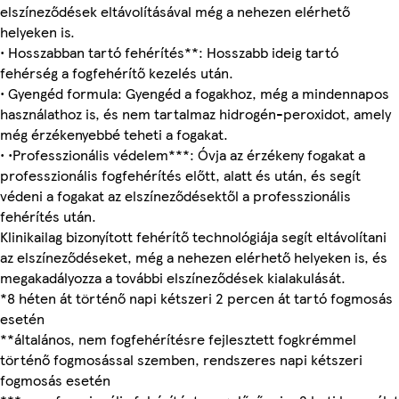
elszíneződések eltávolításával még a nehezen elérhető
helyeken is.
• Hosszabban tartó fehérítés**: Hosszabb ideig tartó
fehérség a fogfehérítő kezelés után.
• Gyengéd formula: Gyengéd a fogakhoz, még a mindennapos
használathoz is, és nem tartalmaz hidrogén-peroxidot, amely
még érzékenyebbé teheti a fogakat.
• •Professzionális védelem***: Óvja az érzékeny fogakat a
professzionális fogfehérítés előtt, alatt és után, és segít
védeni a fogakat az elszíneződésektől a professzionális
fehérítés után.
Klinikailag bizonyított fehérítő technológiája segít eltávolítani
az elszíneződéseket, még a nehezen elérhető helyeken is, és
megakadályozza a további elszíneződések kialakulását.
*8 héten át történő napi kétszeri 2 percen át tartó fogmosás
esetén
**általános, nem fogfehérítésre fejlesztett fogkrémmel
történő fogmosással szemben, rendszeres napi kétszeri
fogmosás esetén