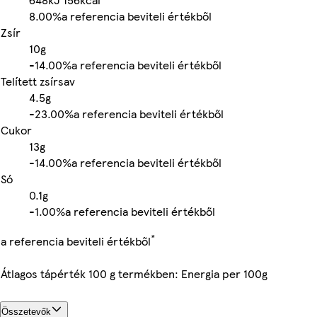
8.00%
a referencia beviteli értékből
Zsír
10g
-
14.00%
a referencia beviteli értékből
Telített zsírsav
4.5g
-
23.00%
a referencia beviteli értékből
Cukor
13g
-
14.00%
a referencia beviteli értékből
Só
0.1g
-
1.00%
a referencia beviteli értékből
*
a referencia beviteli értékből
Átlagos tápérték 100 g termékben: Energia per 100g
Összetevők