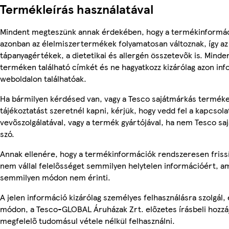
Termékleírás használatával
Mindent megteszünk annak érdekében, hogy a termékinformác
azonban az élelmiszertermékek folyamatosan változnak, így az
tápanyagértékek, a dietetikai és allergén összetevők is. Minde
terméken található címkét és ne hagyatkozz kizárólag azon in
weboldalon találhatóak.
Ha bármilyen kérdésed van, vagy a Tesco sajátmárkás termék
tájékoztatást szeretnél kapni, kérjük, hogy vedd fel a kapcsola
vevőszolgálatával, vagy a termék gyártójával, ha nem Tesco sa
szó.
Annak ellenére, hogy a termékinformációk rendszeresen frissí
nem vállal felelősséget semmilyen helytelen információért, am
semmilyen módon nem érinti.
A jelen információ kizárólag személyes felhasználásra szolgál
módon, a Tesco-GLOBAL Áruházak Zrt. előzetes írásbeli hozzáj
megfelelő tudomásul vétele nélkül felhasználni.