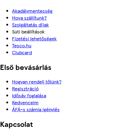
Akadálymentesség
Hova szállítunk?
Szolgáltatás díjak
Süti beállítások
Fizetési lehetőségek
Tesco.hu
Clubcard
Első bevásárlás
Hogyan rendelj tőlünk?
Regisztráció
Idősáv foglalása
Kedvenceim
ÁFÁ-s számla igénylés
Kapcsolat