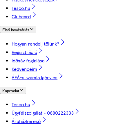
Tesco.hu
Clubcard
Első bevásárlás
Hogyan rendelj tőlünk?
Regisztráció
Idősáv foglalása
Kedvenceim
ÁFÁ-s számla igénylés
Kapcsolat
Tesco.hu
Ügyfélszolgálat - 0680222333
Áruházkereső