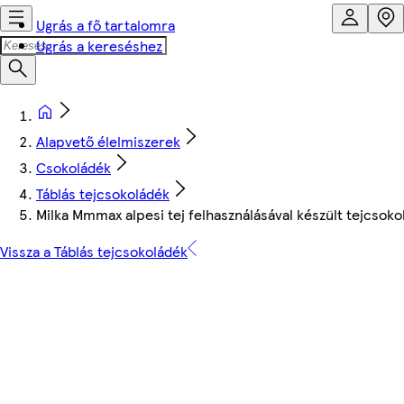
Ugrás a fő tartalomra
Ugrás a kereséshez
Alapvető élelmiszerek
Csokoládék
Táblás tejcsokoládék
Milka Mmmax alpesi tej felhasználásával készült tejcsok
Vissza a Táblás tejcsokoládék