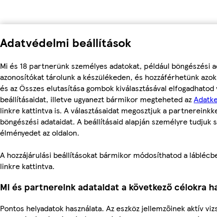
Adatvédelmi beállítások
Mi és 18 partnerünk személyes adatokat, például böngészési a
azonosítókat tárolunk a készülékeden, és hozzáférhetünk azo
és az Összes elutasítása gombok kiválasztásával elfogadhatod
beállításaidat, illetve ugyanezt bármikor megteheted az
Adatke
linkre kattintva is. A választásaidat megosztjuk a partnereinkke
böngészési adataidat. A beállításaid alapján személyre tudjuk s
élményedet az oldalon.
A hozzájárulási beállításokat bármikor módosíthatod a láblécben
linkre kattintva.
Mi és partnereink adataidat a következő célokra ha
Pontos helyadatok használata. Az eszköz jellemzőinek aktív vizs