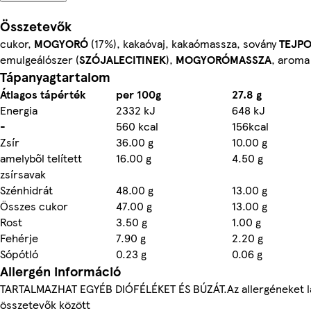
Összetevők
cukor,
MOGYORÓ
(17%), kakaóvaj, kakaómassza, sovány
TEJP
emulgeálószer (
SZÓJALECITINEK
),
MOGYORÓMASSZA
, aroma
Tápanyagtartalom
Átlagos tápérték
per 100g
27.8 g
Energia
2332 kJ
648 kJ
-
560 kcal
156kcal
Zsír
36.00 g
10.00 g
amelyből telített
16.00 g
4.50 g
zsírsavak
Szénhidrát
48.00 g
13.00 g
Összes cukor
47.00 g
13.00 g
Rost
3.50 g
1.00 g
Fehérje
7.90 g
2.20 g
Sópótló
0.23 g
0.06 g
Allergén információ
TARTALMAZHAT EGYÉB DIÓFÉLÉKET ÉS BÚZÁT.Az allergéneket lá
összetevők között