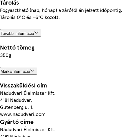
Tárolás
Fogyasztható (nap, hónap) a zárófólián jelzett időpontig.
Tárolás 0°C és +6°C között.
További információ
Nettó tömeg
350g
Márkainformáció
Visszaküldési cím
Nádudvari Élelmiszer Kft.
4181 Nádudvar,
Gutenberg u. 1.
www.nadudvari.com
Gyártó címe
Nádudvari Élelmiszer Kft.
4181 Nádudvar,