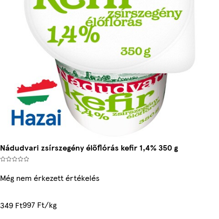
Nádudvari zsírszegény élőflórás kefir 1,4% 350 g
Még nem érkezett értékelés
997 Ft/kg
349 Ft