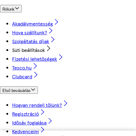
Rólunk
Akadálymentesség
Hova szállítunk?
Szolgáltatás díjak
Süti beállítások
Fizetési lehetőségek
Tesco.hu
Clubcard
Első bevásárlás
Hogyan rendelj tőlünk?
Regisztráció
Idősáv foglalása
Kedvenceim