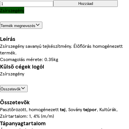
Hozzáad
Zsírszegény
Termék megnevezés
Leírás
Zsírszegény savanyú tejkészítmény. Élőflórás homogénezett
termék.
Csomagolás mérete: 0.35kg
Külső cégek logói
Zsírszegény
Összetevők
Összetevők
Pasztőrözött, homogénezett
tej
, Sovány
tejpor
, Kultúrák,
Zsírtartalom: 1, 4% (m/m)
Tápanyagtartalom