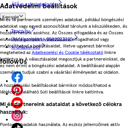
ÁFÁ-s számla igénylés
Adatvédelmi beállítások
Kapcsolat
Mi és 18 partnerünk személyes adatokat, például böngészési
adatokat vagy egyedi azonosítókat tárolunk a készülékeden, és
Tesco.hu
hozzáférhetünk azokhoz. Az Összes elfogadása és az Összes
Ügyfélszolgálat - 0680222333
elutasítása gombok kiválasztásával elfogadhatod vagy
módosíthatod a beállításaidat, illetve ugyanezt bármikor
Áruházkereső
megteheted az
Adatkezelési és Cookie tájékoztató
linkre
kattintva is. A választásaidat megosztjuk a partnereinkkel, de
followUs
ez nem érinti a böngészési adataidat. A beállításaid alapján
személyre tudjuk szabni a vásárlási élményedet az oldalon.
A hozzájárulási beállításokat bármikor módosíthatod a
láblécben található Süti beállítások linkre kattintva.
Mi és partnereink adataidat a következő célokra
használjuk:
Pontos helyadatok használata. Az eszköz jellemzőinek aktív