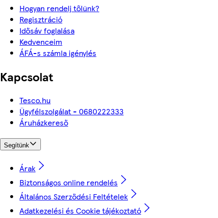
Hogyan rendelj tőlünk?
Regisztráció
Idősáv foglalása
Kedvenceim
ÁFÁ-s számla igénylés
Kapcsolat
Tesco.hu
Ügyfélszolgálat - 0680222333
Áruházkereső
Segítünk
Árak
Biztonságos online rendelés
Általános Szerződési Feltételek
Adatkezelési és Cookie tájékoztató