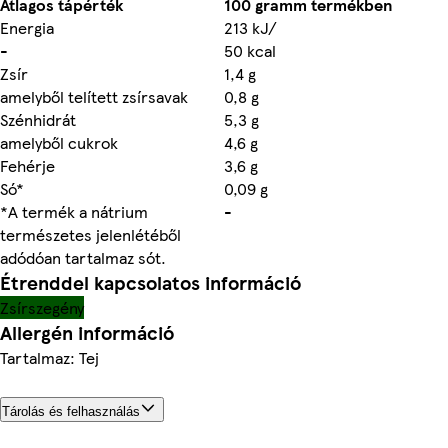
Átlagos tápérték
100 gramm termékben
Energia
213 kJ/
-
50 kcal
Zsír
1,4 g
amelyből telített zsírsavak
0,8 g
Szénhidrát
5,3 g
amelyből cukrok
4,6 g
Fehérje
3,6 g
Só*
0,09 g
*A termék a nátrium
-
természetes jelenlétéből
adódóan tartalmaz sót.
Étrenddel kapcsolatos információ
Zsírszegény
Allergén információ
Tartalmaz: Tej
Tárolás és felhasználás