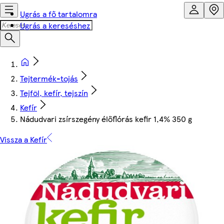
Ugrás a fő tartalomra
Ugrás a kereséshez
Tejtermék-tojás
Tejföl, kefír, tejszín
Kefír
Nádudvari zsírszegény élőflórás kefir 1,4% 350 g
Vissza a Kefír