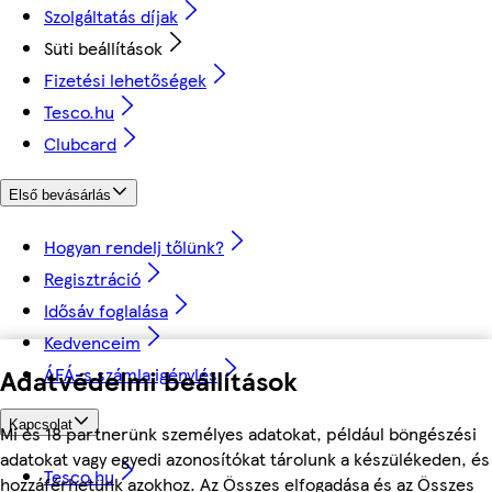
Szolgáltatás díjak
Süti beállítások
Fizetési lehetőségek
Tesco.hu
Clubcard
Első bevásárlás
Hogyan rendelj tőlünk?
Regisztráció
Idősáv foglalása
Kedvenceim
ÁFÁ-s számla igénylés
Adatvédelmi beállítások
Kapcsolat
Mi és 18 partnerünk személyes adatokat, például böngészési
adatokat vagy egyedi azonosítókat tárolunk a készülékeden, és
Tesco.hu
hozzáférhetünk azokhoz. Az Összes elfogadása és az Összes