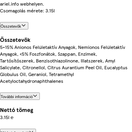
ariel.info webhelyen.
Csomagolás mérete: 3.15l
Összetevők
Összetevők
5-15% Anionos Felületaktív Anyagok, Nemionos Felületaktív
Anyagok, <5% Foszfonátok, Szappan, Enzimek,
Tartósítószerek, Benzisothiazolinone, Illatszerek, Amyl
Salicylate, Citronellol, Citrus Aurantium Peel Oil, Eucalyptus
Globulus Oil, Geraniol, Tetramethyl
Acetyloctahydronaphthalenes
További információ
Nettó tömeg
3.15l ℮