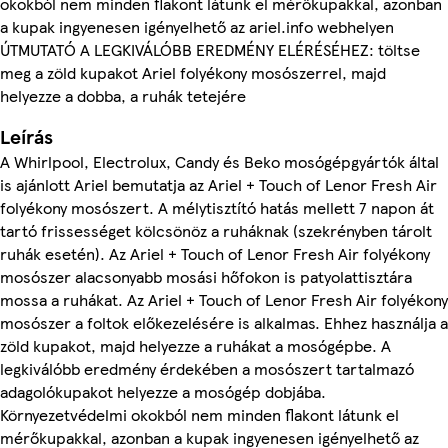
okokból nem minden flakont látunk el mérőkupakkal, azonban
a kupak ingyenesen igényelhető az ariel.info webhelyen
ÚTMUTATÓ A LEGKIVÁLÓBB EREDMÉNY ELÉRÉSÉHEZ: töltse
meg a zöld kupakot Ariel folyékony mosószerrel, majd
helyezze a dobba, a ruhák tetejére
Leírás
A Whirlpool, Electrolux, Candy és Beko mosógépgyártók által
is ajánlott Ariel bemutatja az Ariel + Touch of Lenor Fresh Air
folyékony mosószert. A mélytisztító hatás mellett 7 napon át
tartó frissességet kölcsönöz a ruháknak (szekrényben tárolt
ruhák esetén). Az Ariel + Touch of Lenor Fresh Air folyékony
mosószer alacsonyabb mosási hőfokon is patyolattisztára
mossa a ruhákat. Az Ariel + Touch of Lenor Fresh Air folyékony
mosószer a foltok előkezelésére is alkalmas. Ehhez használja a
zöld kupakot, majd helyezze a ruhákat a mosógépbe. A
legkiválóbb eredmény érdekében a mosószert tartalmazó
adagolókupakot helyezze a mosógép dobjába.
Környezetvédelmi okokból nem minden flakont látunk el
mérőkupakkal, azonban a kupak ingyenesen igényelhető az