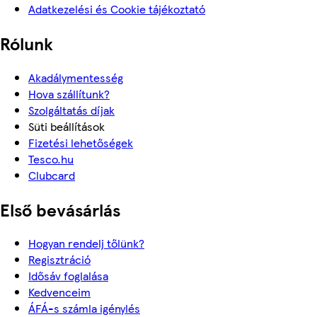
Adatkezelési és Cookie tájékoztató
Rólunk
Akadálymentesség
Hova szállítunk?
Szolgáltatás díjak
Süti beállítások
Fizetési lehetőségek
Tesco.hu
Clubcard
Első bevásárlás
Hogyan rendelj tőlünk?
Regisztráció
Idősáv foglalása
Kedvenceim
ÁFÁ-s számla igénylés