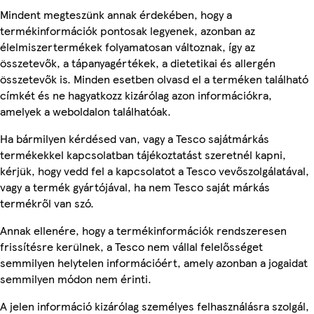
Mindent megteszünk annak érdekében, hogy a
termékinformációk pontosak legyenek, azonban az
élelmiszertermékek folyamatosan változnak, így az
összetevők, a tápanyagértékek, a dietetikai és allergén
összetevők is. Minden esetben olvasd el a terméken található
címkét és ne hagyatkozz kizárólag azon információkra,
amelyek a weboldalon találhatóak.
Ha bármilyen kérdésed van, vagy a Tesco sajátmárkás
termékekkel kapcsolatban tájékoztatást szeretnél kapni,
kérjük, hogy vedd fel a kapcsolatot a Tesco vevőszolgálatával,
vagy a termék gyártójával, ha nem Tesco saját márkás
termékről van szó.
Annak ellenére, hogy a termékinformációk rendszeresen
frissítésre kerülnek, a Tesco nem vállal felelősséget
semmilyen helytelen információért, amely azonban a jogaidat
semmilyen módon nem érinti.
A jelen információ kizárólag személyes felhasználásra szolgál,