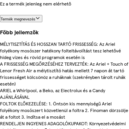
Ez a termék jelenleg nem elérhető
Termék megnevezés
Főbb jellemzők
MÉLYTISZTÍTÁS ÉS HOSSZAN TARTÓ FRISSESSÉG: Az Ariel
folyékony mosószer hatékony folteltávolítást tesz lehetővé
hideg vizes és rövid programok esetén is
A FRISSESSÉG MEGŐRZÉSÉHEZ TERVEZTÉK: Az Ariel + Touch of
Lenor Fresh Air a mélytisztító hatás mellett 7 napon át tartó
frissességet kölcsönöz a ruháknak (szekrényben tárolt ruhák
esetén)
ARIEL a Whirlpool, a Beko, az Electrolux és a Candy
AJÁNLÁSÁVAL
FOLTOK ELŐKEZELÉSE: 1. Öntsön kis mennyiségű Ariel
folyékony mosószert közvetlenül a foltra 2. Finoman dörzsölje
át a foltot 3. Indítsa el a mosást
RENDELJEN INGYENES ADAGOLÓKUPAKOT: Környezetvédelmi