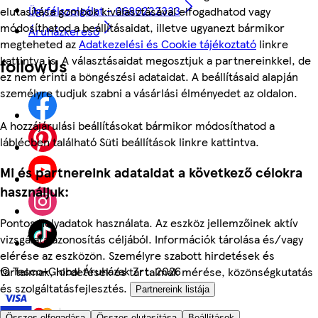
Ügyfélszolgálat - 0680222333
elutasítása gombok kiválasztásával elfogadhatod vagy
módosíthatod a beállításaidat, illetve ugyanezt bármikor
Áruházkereső
megteheted az
Adatkezelési és Cookie tájékoztató
linkre
kattintva is. A választásaidat megosztjuk a partnereinkkel, de
followUs
ez nem érinti a böngészési adataidat. A beállításaid alapján
személyre tudjuk szabni a vásárlási élményedet az oldalon.
A hozzájárulási beállításokat bármikor módosíthatod a
láblécben található Süti beállítások linkre kattintva.
Mi és partnereink adataidat a következő célokra
használjuk:
Pontos helyadatok használata. Az eszköz jellemzőinek aktív
vizsgálata azonosítás céljából. Információk tárolása és/vagy
elérése az eszközön. Személyre szabott hirdetések és
©
Tesco-Global Áruházak Zrt. 2026
tartalmak, hirdetések és tartalmak mérése, közönségkutatás
és szolgáltatásfejlesztés.
Partnereink listája
Összes elfogadása
Összes elutasítása
Beállítások