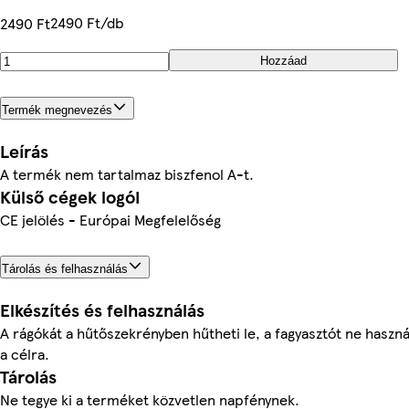
2490 Ft/db
2490 Ft
Hozzáad
Termék megnevezés
Leírás
A termék nem tartalmaz biszfenol A-t.
Külső cégek logói
CE jelölés - Európai Megfelelőség
Tárolás és felhasználás
Elkészítés és felhasználás
A rágókát a hűtőszekrényben hűtheti le, a fagyasztót ne haszná
a célra.
Tárolás
Ne tegye ki a terméket közvetlen napfénynek.