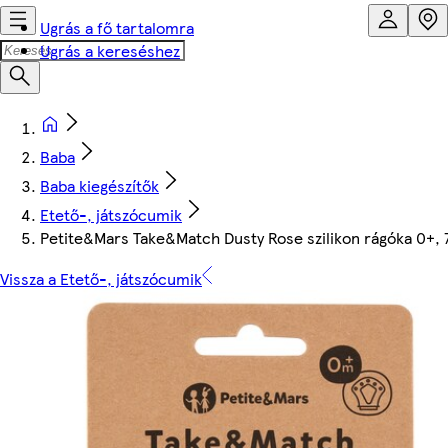
Ugrás a fő tartalomra
Ugrás a kereséshez
Baba
Baba kiegészítők
Etető-, játszócumik
Petite&Mars Take&Match Dusty Rose szilikon rágóka 0+, 
Vissza a Etető-, játszócumik