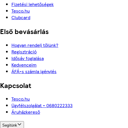
Fizetési lehetőségek
Tesco.hu
Clubcard
Első bevásárlás
Hogyan rendelj tőlünk?
Regisztráció
Idősáv foglalása
Kedvenceim
ÁFÁ-s számla igénylés
Kapcsolat
Tesco.hu
Ügyfélszolgálat - 0680222333
Áruházkereső
Segítünk