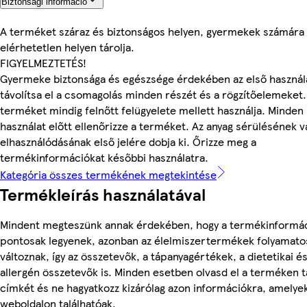
Biztonsági információ
A terméket száraz és biztonságos helyen, gyermekek számára
elérhetetlen helyen tárolja.
FIGYELMEZTETÉS!
Gyermeke biztonsága és egészsége érdekében az első használa
távolítsa el a csomagolás minden részét és a rögzítőelemeket.
terméket mindig felnőtt felügyelete mellett használja. Minden
használat előtt ellenőrizze a terméket. Az anyag sérülésének v
elhasználódásának első jelére dobja ki. Őrizze meg a
termékinformációkat későbbi használatra.
Kategória összes termékének megtekintése
Termékleírás használatával
Mindent megteszünk annak érdekében, hogy a termékinformá
pontosak legyenek, azonban az élelmiszertermékek folyamato
változnak, így az összetevők, a tápanyagértékek, a dietetikai é
allergén összetevők is. Minden esetben olvasd el a terméken t
címkét és ne hagyatkozz kizárólag azon információkra, amelye
weboldalon találhatóak.