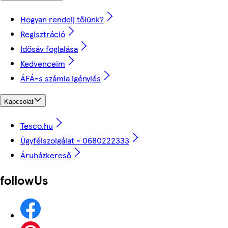
Hogyan rendelj tőlünk?
Regisztráció
Idősáv foglalása
Kedvenceim
ÁFÁ-s számla igénylés
Kapcsolat
Tesco.hu
Ügyfélszolgálat - 0680222333
Áruházkereső
followUs