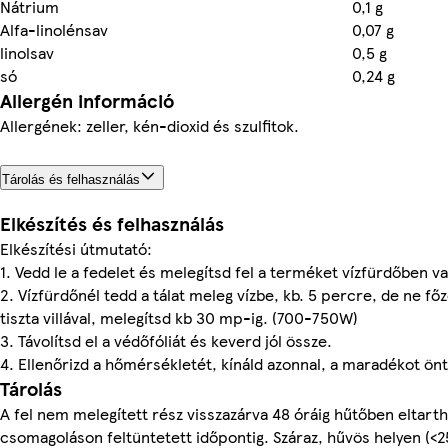
Nátrium
0,1 g
Alfa-linolénsav
0,07 g
linolsav
0,5 g
só
0,24 g
Allergén információ
Allergének: zeller, kén-dioxid és szulfitok.
Tárolás és felhasználás
Elkészítés és felhasználás
Elkészítési útmutató:
1. Vedd le a fedelet és melegítsd fel a terméket vízfürdőben v
2. Vízfürdőnél tedd a tálat meleg vízbe, kb. 5 percre, de ne főz
tiszta villával, melegítsd kb 30 mp-ig. (700-750W)
3. Távolítsd el a védőfóliát és keverd jól össze.
4. Ellenőrizd a hőmérsékletét, kínáld azonnal, a maradékot önt
Tárolás
A fel nem melegített rész visszazárva 48 óráig hűtőben eltart
csomagoláson feltüntetett időpontig. Száraz, hűvös helyen (<