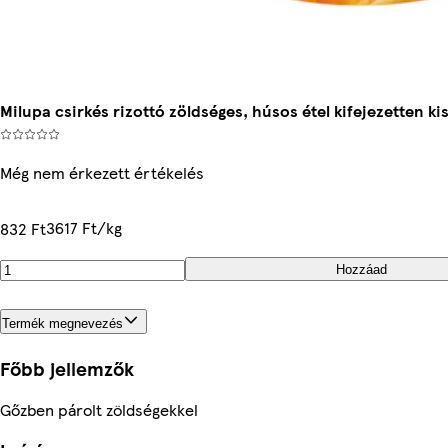
Milupa csirkés rizottó zöldséges, húsos étel kifejezetten 
Még nem érkezett értékelés
3617 Ft/kg
832 Ft
Hozzáad
Termék megnevezés
Főbb jellemzők
Gőzben párolt zöldségekkel