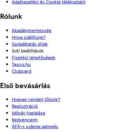
Adatkezelési és Cookie tájékoztató
Rólunk
Akadálymentesség
Hova szállítunk?
Szolgáltatás díjak
Süti beállítások
Fizetési lehetőségek
Tesco.hu
Clubcard
Első bevásárlás
Hogyan rendelj tőlünk?
Regisztráció
Idősáv foglalása
Kedvenceim
ÁFÁ-s számla igénylés