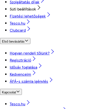
Szolgáltatás díjak
Süti beállítások
Fizetési lehetőségek
Tesco.hu
Clubcard
Első bevásárlás
Hogyan rendelj tőlünk?
Regisztráció
Idősáv foglalása
Kedvenceim
ÁFÁ-s számla igénylés
Kapcsolat
Tesco.hu