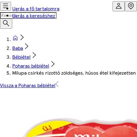
Ugrás a fő tartalomra
Ugrás a kereséshez
Baba
Bébiétel
Poharas bébiétel
Milupa csirkés rizottó zöldséges, húsos étel kifejezett
Vissza a Poharas bébiétel