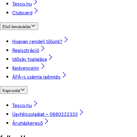
Tesco.hu
Clubcard
Első bevásárlás
Hogyan rendelj tőlünk?
Regisztráció
Idősáv foglalása
Kedvenceim
ÁFÁ-s számla igénylés
Kapcsolat
Tesco.hu
Ügyfélszolgálat - 0680222333
Áruházkereső