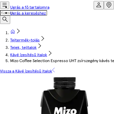
Ugrás a fő tartalomra
Ugrás a kereséshez
Tejtermék-tojás
Tejek, tejitalok
Kávé ízesítésű italok
Mizo Coffee Selection Espresso UHT zsírszegény kávés te
Vissza a Kávé ízesítésű italok