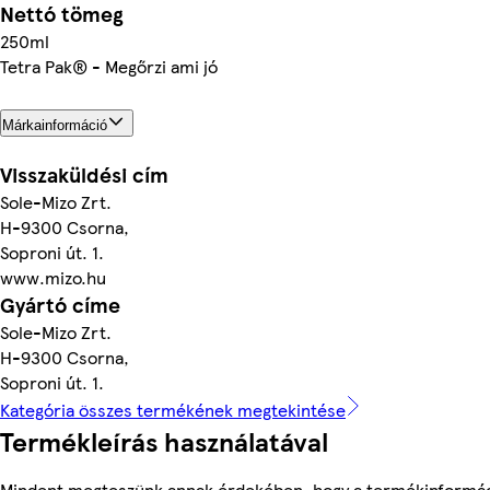
Nettó tömeg
250ml
Tetra Pak® - Megőrzi ami jó
Márkainformáció
Visszaküldési cím
Sole-Mizo Zrt.
H-9300 Csorna,
Soproni út. 1.
www.mizo.hu
Gyártó címe
Sole-Mizo Zrt.
H-9300 Csorna,
Soproni út. 1.
Kategória összes termékének megtekintése
Termékleírás használatával
Mindent megteszünk annak érdekében, hogy a termékinformá