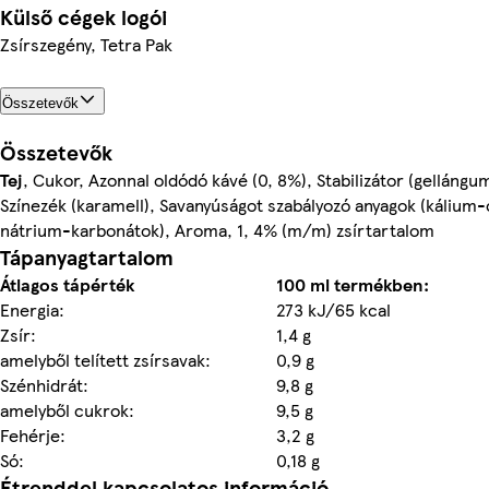
Külső cégek logói
Zsírszegény, Tetra Pak
Összetevők
Összetevők
Tej
, Cukor, Azonnal oldódó kávé (0, 8%), Stabilizátor (gellángum
Színezék (karamell), Savanyúságot szabályozó anyagok (kálium-
nátrium-karbonátok), Aroma, 1, 4% (m/m) zsírtartalom
Tápanyagtartalom
Átlagos tápérték
100 ml termékben:
Energia:
273 kJ/65 kcal
Zsír:
1,4 g
amelyből telített zsírsavak:
0,9 g
Szénhidrát:
9,8 g
amelyből cukrok:
9,5 g
Fehérje:
3,2 g
Só:
0,18 g
Étrenddel kapcsolatos információ