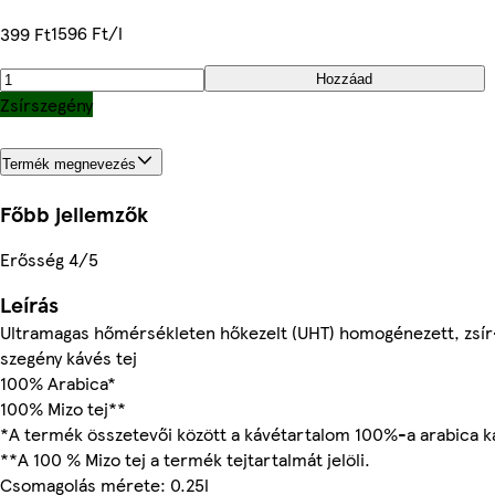
1596 Ft/l
399 Ft
Hozzáad
Zsírszegény
Termék megnevezés
Főbb jellemzők
Erősség 4/5
Leírás
Ultramagas hőmérsékleten hőkezelt (UHT) homogénezett, zsír
szegény kávés tej
100% Arabica*
100% Mizo tej**
*A termék összetevői között a kávétartalom 100%-a arabica k
**A 100 % Mizo tej a termék tejtartalmát jelöli.
Csomagolás mérete: 0.25l