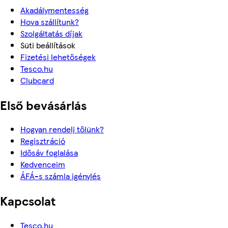
Akadálymentesség
Hova szállítunk?
Szolgáltatás díjak
Süti beállítások
Fizetési lehetőségek
Tesco.hu
Clubcard
Első bevásárlás
Hogyan rendelj tőlünk?
Regisztráció
Idősáv foglalása
Kedvenceim
ÁFÁ-s számla igénylés
Kapcsolat
Tesco.hu