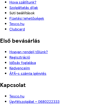
Hova szállítunk?
Szolgáltatás díjak
Süti beállítások
Fizetési lehetőségek
Tesco.hu
Clubcard
Első bevásárlás
Hogyan rendelj tőlünk?
Regisztráció
Idősáv foglalása
Kedvenceim
ÁFÁ-s számla igénylés
Kapcsolat
Tesco.hu
Ügyfélszolgálat - 0680222333