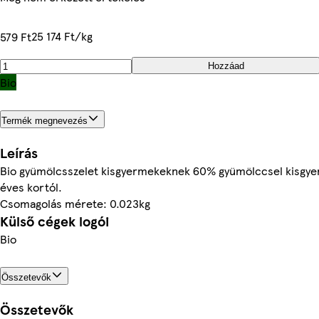
25 174 Ft/kg
579 Ft
Hozzáad
Bio
Termék megnevezés
Leírás
Bio gyümölcsszelet kisgyermekeknek 60% gyümölccsel kisgy
éves kortól.
Csomagolás mérete: 0.023kg
Külső cégek logói
Bio
Összetevők
Összetevők