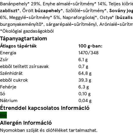
Banánpehely* 29%, Enyhe almalé-sűrítmény* 14%, Teljes kiőrl
zabliszt
*, Őrölt
búzapehely
*, Szőlőlé-sűrítmény*,
Sovány jo
6%, Meggylé-sűrítmény* 5%, Napraforgóolaj*, Ostya* (
búzalis
burgonyakeményítő*, sárgarépalé-sűrítmény), Arónialé-sűrít
*Ökológiai gazdaságokból
Tápanyagtartalom
Átlagos tápérték
100 g-ban:
Energia
1470/348
Zsír
6,1 g
ebből telített zsírsavak
0,7 g
Szénhidrát
64,8 g
ebből cukrok
39,3 g
Fehérje
6,3 g
Só
0,10 g
Nátrium
0,04 g
Étrenddel kapcsolatos információ
Bio
Allergén információ
Nyomokban szóját és dióféléket tartalmazhat.