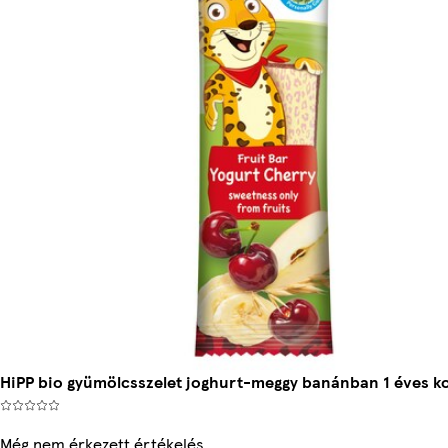
HiPP bio gyümölcsszelet joghurt-meggy banánban 1 éves ko
Még nem érkezett értékelés