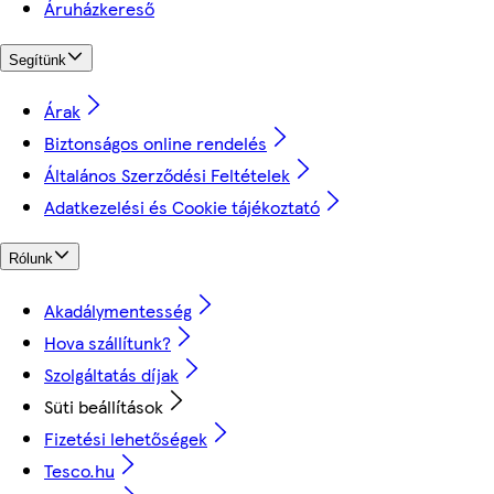
Áruházkereső
Segítünk
Árak
Biztonságos online rendelés
Általános Szerződési Feltételek
Adatkezelési és Cookie tájékoztató
Rólunk
Akadálymentesség
Hova szállítunk?
Szolgáltatás díjak
Süti beállítások
Fizetési lehetőségek
Tesco.hu