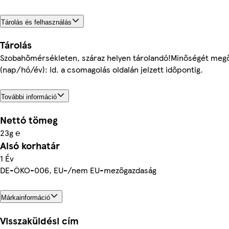
Tárolás és felhasználás
Tárolás
Szobahőmérsékleten, száraz helyen tárolandó!Minőségét megő
(nap/hó/év): ld. a csomagolás oldalán jelzett időpontig.
További információ
Nettó tömeg
23g ℮
Alsó korhatár
1 Év
DE-ÖKO-006, EU-/nem EU-mezőgazdaság
Márkainformáció
Visszaküldési cím