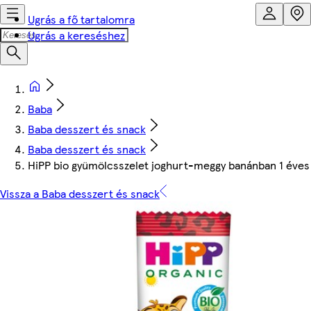
Ugrás a fő tartalomra
Ugrás a kereséshez
Baba
Baba desszert és snack
Baba desszert és snack
HiPP bio gyümölcsszelet joghurt-meggy banánban 1 éves 
Vissza a Baba desszert és snack