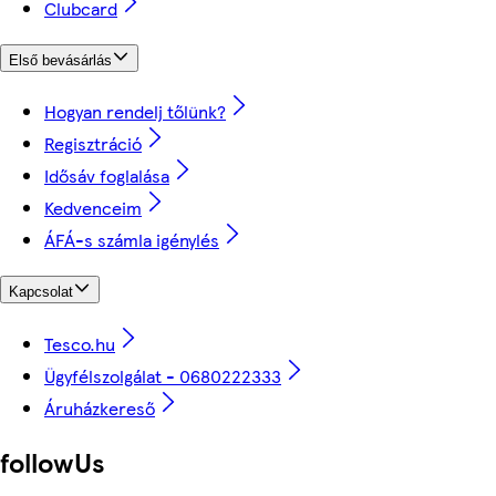
Clubcard
Első bevásárlás
Hogyan rendelj tőlünk?
Regisztráció
Idősáv foglalása
Kedvenceim
ÁFÁ-s számla igénylés
Kapcsolat
Tesco.hu
Ügyfélszolgálat - 0680222333
Áruházkereső
followUs