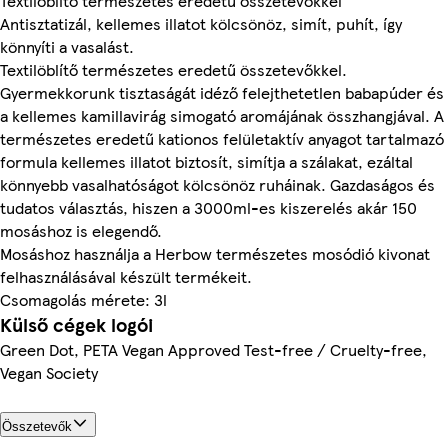
Textilöblítő természetes eredetű összetevőkkel
Antisztatizál, kellemes illatot kölcsönöz, simít, puhít, így
könnyíti a vasalást.
Textilöblítő természetes eredetű összetevőkkel.
Gyermekkorunk tisztaságát idéző felejthetetlen babapúder és
a kellemes kamillavirág simogató aromájának összhangjával. A
természetes eredetű kationos felületaktív anyagot tartalmazó
formula kellemes illatot biztosít, simítja a szálakat, ezáltal
könnyebb vasalhatóságot kölcsönöz ruháinak. Gazdaságos és
tudatos választás, hiszen a 3000ml-es kiszerelés akár 150
mosáshoz is elegendő.
Mosáshoz használja a Herbow természetes mosódió kivonat
felhasználásával készült termékeit.
Csomagolás mérete: 3l
Külső cégek logói
Green Dot, PETA Vegan Approved Test-free / Cruelty-free,
Vegan Society
Összetevők