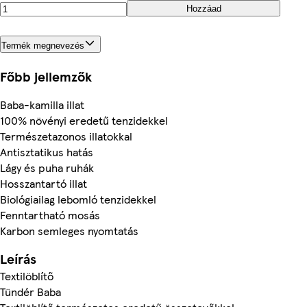
Hozzáad
Termék megnevezés
Főbb jellemzők
Baba-kamilla illat
100% növényi eredetű tenzidekkel
Természetazonos illatokkal
Antisztatikus hatás
Lágy és puha ruhák
Hosszantartó illat
Biológiailag lebomló tenzidekkel
Fenntartható mosás
Karbon semleges nyomtatás
Leírás
Textilöblítő
Tündér Baba