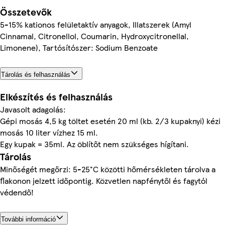
Összetevők
5-15% kationos felületaktív anyagok, Illatszerek (Amyl
Cinnamal, Citronellol, Coumarin, Hydroxycitronellal,
Limonene), Tartósítószer: Sodium Benzoate
Tárolás és felhasználás
Elkészítés és felhasználás
Javasolt adagolás:
Gépi mosás 4,5 kg töltet esetén 20 ml (kb. 2/3 kupaknyi) kézi
mosás 10 liter vízhez 15 ml.
Egy kupak = 35ml. Az öblítőt nem szükséges hígítani.
Tárolás
Minőségét megőrzi: 5-25°C közötti hőmérsékleten tárolva a
flakonon jelzett időpontig. Közvetlen napfénytől és fagytól
védendő!
További információ