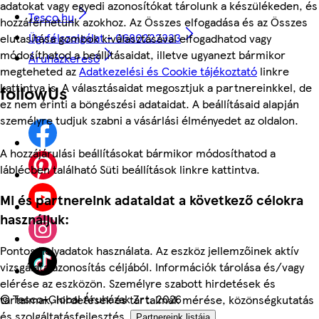
adatokat vagy egyedi azonosítókat tárolunk a készülékeden, és
Tesco.hu
hozzáférhetünk azokhoz. Az Összes elfogadása és az Összes
Ügyfélszolgálat - 0680222333
elutasítása gombok kiválasztásával elfogadhatod vagy
módosíthatod a beállításaidat, illetve ugyanezt bármikor
Áruházkereső
megteheted az
Adatkezelési és Cookie tájékoztató
linkre
kattintva is. A választásaidat megosztjuk a partnereinkkel, de
followUs
ez nem érinti a böngészési adataidat. A beállításaid alapján
személyre tudjuk szabni a vásárlási élményedet az oldalon.
A hozzájárulási beállításokat bármikor módosíthatod a
láblécben található Süti beállítások linkre kattintva.
Mi és partnereink adataidat a következő célokra
használjuk:
Pontos helyadatok használata. Az eszköz jellemzőinek aktív
vizsgálata azonosítás céljából. Információk tárolása és/vagy
elérése az eszközön. Személyre szabott hirdetések és
©
Tesco-Global Áruházak Zrt. 2026
tartalmak, hirdetések és tartalmak mérése, közönségkutatás
és szolgáltatásfejlesztés.
Partnereink listája