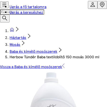
Ugrás a fő tartalomra
Ugrás a kereséshez
Háztartás
Mosás
Baba és kímélő mosószerek
Herbow Tündér Baba textilöblítő 150 mosás 3000 ml
Vissza a Baba és kímélő mosószerek