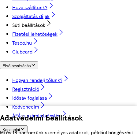
Hova szállítunk?
Szolgáltatás díjak
Süti beállítások
Fizetési lehetőségek
Tesco.hu
Clubcard
Első bevásárlás
Hogyan rendelj tőlünk?
Regisztráció
Idősáv foglalása
Kedvenceim
ÁFÁ-s számla igénylés
Adatvédelmi beállítások
Kapcsolat
Mi és 18 partnerünk személyes adatokat, például böngészési