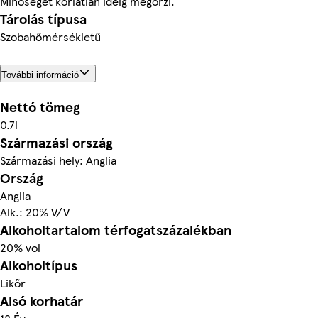
Minőségét korlátlan ideig megőrzi.
Tárolás típusa
Szobahőmérsékletű
További információ
Nettó tömeg
0.7l
Származási ország
Származási hely: Anglia
Ország
Anglia
Alk.: 20% V/V
Alkoholtartalom térfogatszázalékban
20% vol
Alkoholtípus
Likőr
Alsó korhatár