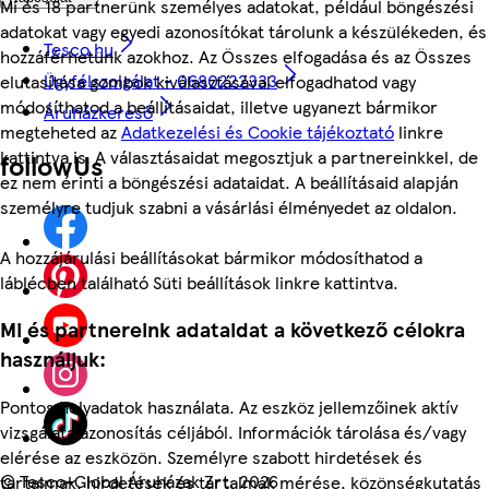
Mi és 18 partnerünk személyes adatokat, például böngészési
adatokat vagy egyedi azonosítókat tárolunk a készülékeden, és
Tesco.hu
hozzáférhetünk azokhoz. Az Összes elfogadása és az Összes
Ügyfélszolgálat - 0680222333
elutasítása gombok kiválasztásával elfogadhatod vagy
módosíthatod a beállításaidat, illetve ugyanezt bármikor
Áruházkereső
megteheted az
Adatkezelési és Cookie tájékoztató
linkre
kattintva is. A választásaidat megosztjuk a partnereinkkel, de
followUs
ez nem érinti a böngészési adataidat. A beállításaid alapján
személyre tudjuk szabni a vásárlási élményedet az oldalon.
A hozzájárulási beállításokat bármikor módosíthatod a
láblécben található Süti beállítások linkre kattintva.
Mi és partnereink adataidat a következő célokra
használjuk:
Pontos helyadatok használata. Az eszköz jellemzőinek aktív
vizsgálata azonosítás céljából. Információk tárolása és/vagy
elérése az eszközön. Személyre szabott hirdetések és
©
Tesco-Global Áruházak Zrt. 2026
tartalmak, hirdetések és tartalmak mérése, közönségkutatás