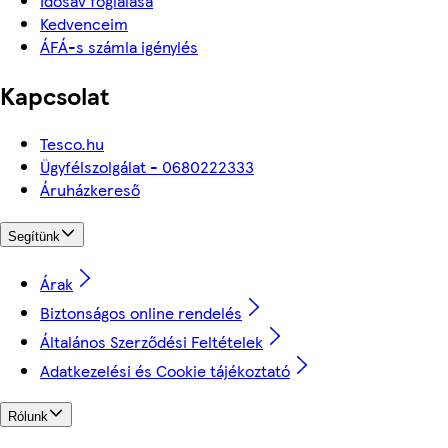
Idősáv foglalása
Kedvenceim
ÁFÁ-s számla igénylés
Kapcsolat
Tesco.hu
Ügyfélszolgálat - 0680222333
Áruházkereső
Segítünk
Árak
Biztonságos online rendelés
Általános Szerződési Feltételek
Adatkezelési és Cookie tájékoztató
Rólunk