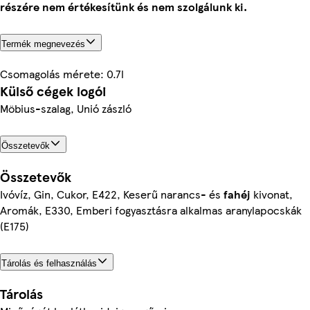
részére nem értékesítünk és nem szolgálunk ki.
Termék megnevezés
Csomagolás mérete: 0.7l
Külső cégek logói
Möbius-szalag, Unió zászló
Összetevők
Összetevők
Ivóvíz, Gin, Cukor, E422, Keserű narancs- és
fahéj
kivonat,
Aromák, E330, Emberi fogyasztásra alkalmas aranylapocskák
(E175)
Tárolás és felhasználás
Tárolás