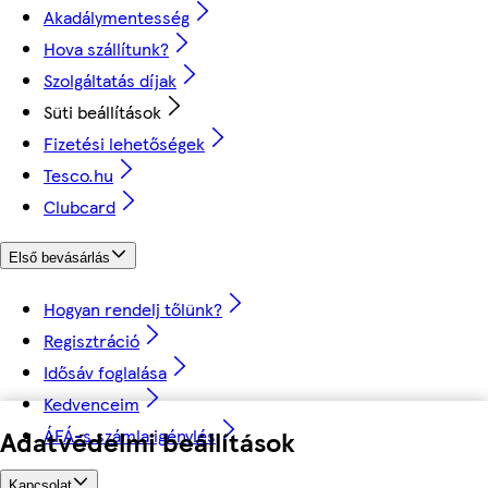
Akadálymentesség
Hova szállítunk?
Szolgáltatás díjak
Süti beállítások
Fizetési lehetőségek
Tesco.hu
Clubcard
Első bevásárlás
Hogyan rendelj tőlünk?
Regisztráció
Idősáv foglalása
Kedvenceim
ÁFÁ-s számla igénylés
Adatvédelmi beállítások
Kapcsolat