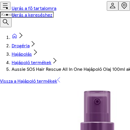
Ugrás a fő tartalomra
Ugrás a kereséshez
Drogéria
Hajápolás
Hajápoló termékek
Aussie SOS Hair Rescue All In One Hajápoló Olaj 100ml ak
Vissza a Hajápoló termékek