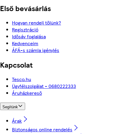
Első bevásárlás
Hogyan rendelj tőlünk?
Regisztráció
Idősáv foglalása
Kedvenceim
ÁFÁ-s számla igénylés
Kapcsolat
Tesco.hu
Ügyfélszolgálat - 0680222333
Áruházkereső
Segítünk
Árak
Biztonságos online rendelés