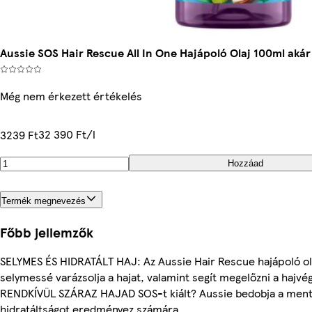
Aussie SOS Hair Rescue All In One Hajápoló Olaj 100ml akár
Még nem érkezett értékelés
32 390 Ft/l
3239 Ft
Hozzáad
Termék megnevezés
Főbb jellemzők
SELYMES ÉS HIDRATÁLT HAJ: Az Aussie Hair Rescue hajápoló ola
selymessé varázsolja a hajat, valamint segít megelőzni a hajv
RENDKÍVÜL SZÁRAZ HAJAD SOS-t kiált? Aussie bedobja a ment
hidratáltságot eredményez számára