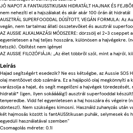
JÓ NAPOT A FANTAUSSTIKUSAN HIDRATÁLT HAJNAK ÉS FEJBŐRNE
nem nehezíti el a hajszálakat és akár akár 100 órán át hidratál
AUSZTRÁL SUPERFOODDAL DÚSÍTOTT, VEGÁN FORMULA: Az Auss
vegán, nem tartalmaz állati összetevőket és ausztrál superfoo
AZ AUSSIE ALKALMAZÁSI MÓDSZERE: dörzsölj el 2-3 cseppet a 
egyenletesen a haj teljes hosszára, különösen a hajvégekre. (n
tetszik). Öblítést nem igényel
AZ AUSSIE FILOZÓFIÁJA: „Az élet többről szól, mint a hajról, k
Leírás
Hajad segítségért esedezik? Ne ess kétségbe, az Aussie SOS H
olaj mentőövet dob számára. Ez a hajápoló olaj megkönnyíti a 
varázsolja a hajat, és segít megelőzni a hajvégek töredezését,
hidratál* (igen, ilyen sokááááig!) ausztrál superfooddal készül
tenyeredbe. Vidd fel egyenletesen a haj hosszára és végeire (n
döntesz!). Nem szükséges kimosni. Használd zuhanyzás után va
két hajmosás között is fantAUSStikusan puhák, selymesek és h
egyedüli használatával szemben"
Csomagolás mérete: 0.1l