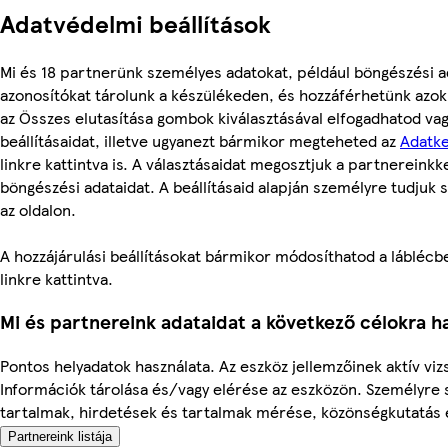
Adatvédelmi beállítások
Mi és 18 partnerünk személyes adatokat, például böngészési a
azonosítókat tárolunk a készülékeden, és hozzáférhetünk azok
az Összes elutasítása gombok kiválasztásával elfogadhatod va
beállításaidat, illetve ugyanezt bármikor megteheted az
Adatke
linkre kattintva is. A választásaidat megosztjuk a partnereinkke
böngészési adataidat. A beállításaid alapján személyre tudjuk 
az oldalon.
A hozzájárulási beállításokat bármikor módosíthatod a láblécben
linkre kattintva.
Mi és partnereink adataidat a következő célokra ha
Pontos helyadatok használata. Az eszköz jellemzőinek aktív vizs
Információk tárolása és/vagy elérése az eszközön. Személyre 
tartalmak, hirdetések és tartalmak mérése, közönségkutatás és
Partnereink listája