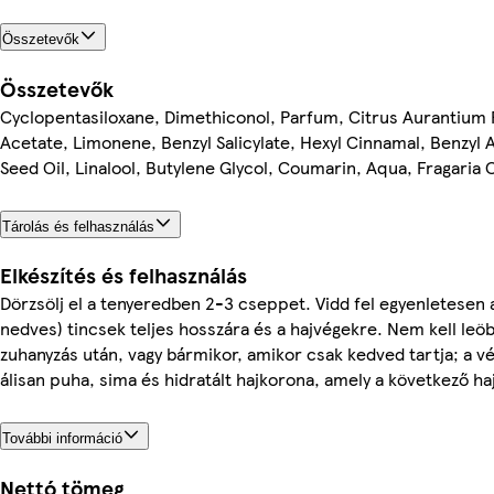
Összetevők
Összetevők
Cyclopentasiloxane, Dimethiconol, Parfum, Citrus Aurantium P
Acetate, Limonene, Benzyl Salicylate, Hexyl Cinnamal, Benzyl 
Seed Oil, Linalool, Butylene Glycol, Coumarin, Aqua, Fragaria C
Tárolás és felhasználás
Elkészítés és felhasználás
Dörzsölj el a tenyeredben 2-3 cseppet. Vidd fel egyenletesen a
nedves) tincsek teljes hosszára és a hajvégekre. Nem kell leö
zuhanyzás után, vagy bármikor, amikor csak kedved tartja; a 
álisan puha, sima és hidratált hajkorona, amely a következő ha
További információ
Nettó tömeg