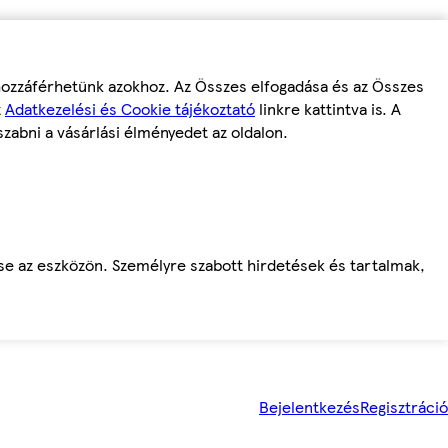
 hozzáférhetünk azokhoz. Az Összes elfogadása és az Összes
z
Adatkezelési és Cookie tájékoztató
linkre kattintva is. A
szabni a vásárlási élményedet az oldalon.
ése az eszközön. Személyre szabott hirdetések és tartalmak,
Bejelentkezés
Regisztráció