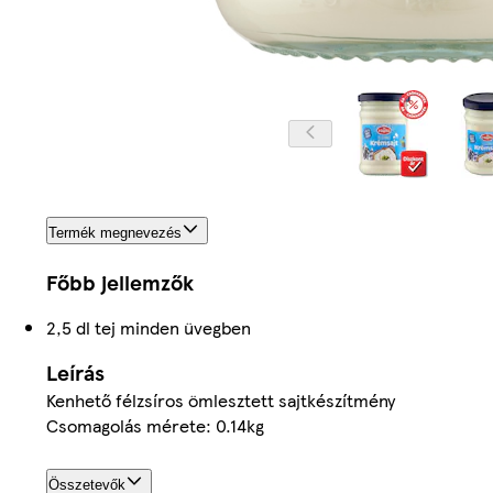
Termék megnevezés
Főbb jellemzők
2,5 dl tej minden üvegben
Leírás
Kenhető félzsíros ömlesztett sajtkészítmény
Csomagolás mérete: 0.14kg
Összetevők