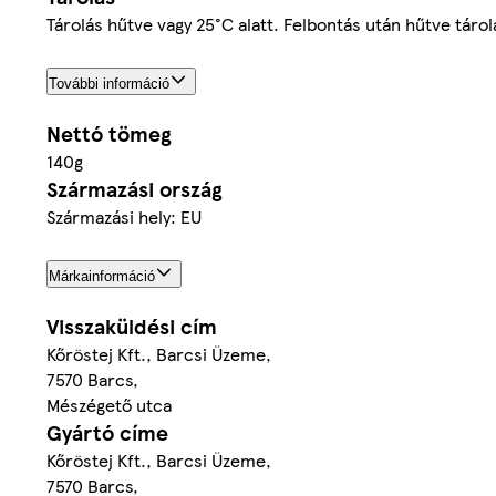
Tárolás hűtve vagy 25°C alatt. Felbontás után hűtve táro
További információ
Nettó tömeg
140g
Származási ország
Származási hely: EU
Márkainformáció
Visszaküldési cím
Kőröstej Kft., Barcsi Üzeme,
7570 Barcs,
Mészégető utca
Gyártó címe
Kőröstej Kft., Barcsi Üzeme,
7570 Barcs,