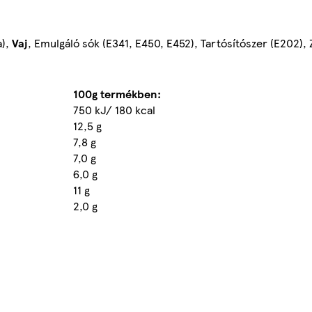
a),
Vaj
, Emulgáló sók (E341, E450, E452), Tartósítószer (E202), 
100g termékben:
750 kJ/ 180 kcal
12,5 g
7,8 g
7,0 g
6,0 g
11 g
2,0 g