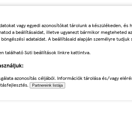
datokat vagy egyedi azonosítókat tárolunk a készülékeden, és
atod a beállításaidat, illetve ugyanezt bármikor megteheted a
 böngészési adataidat. A beállításaid alapján személyre tudjuk 
található Süti beállítások linkre kattintva.
sználjuk:
sgálata azonosítás céljából. Információk tárolása és/vagy elér
tásfejlesztés.
Partnereink listája