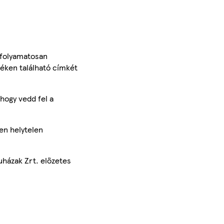
 folyamatosan
méken található címkét
hogy vedd fel a
en helytelen
uházak Zrt. előzetes