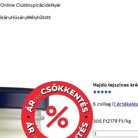
k
Online Club
Inspirációk
Nyár
ékáru
Húsáru
Mélyhűtött
Hajdú tejszínes kré
5 csillag
(
1 értékelé
2179 Ft/kg
305 Ft