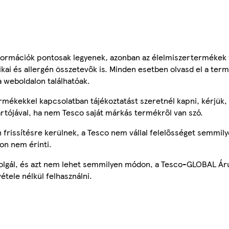
ormációk pontosak legyenek, azonban az élelmiszertermékek
tikai és allergén összetevők is. Minden esetben olvasd el a ter
a weboldalon találhatóak.
mékekkel kapcsolatban tájékoztatást szeretnél kapni, kérjük, 
ártójával, ha nem Tesco saját márkás termékről van szó.
frissítésre kerülnek, a Tesco nem vállal felelősséget semmily
on nem érinti.
szolgál, és azt nem lehet semmilyen módon, a Tesco-GLOBAL Ár
étele nélkül felhasználni.