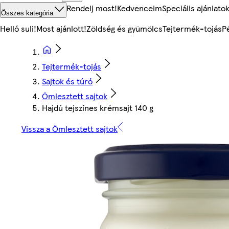
Rendelj most!
Kedvenceim
Speciális ajánlato
Összes kategória
Helló suli!
Most ajánlott!
Zöldség és gyümölcs
Tejtermék-tojás
P
Tejtermék-tojás
Sajtok és túró
Ömlesztett sajtok
Hajdú tejszínes krémsajt 140 g
Vissza a Ömlesztett sajtok