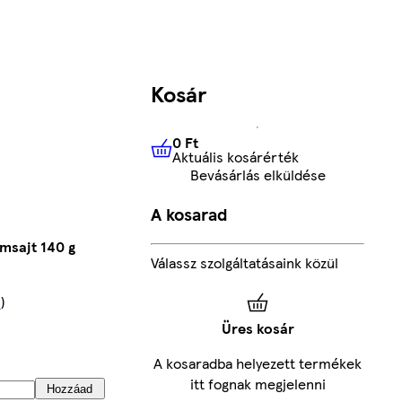
Kosár
0 Ft
Aktuális kosárérték
0 Ft
Aktuális kosárérték
Bevásárlás elküldése
A kosarad
msajt 140 g
Válassz szolgáltatásaink közül
s
)
Üres kosár
A kosaradba helyezett termékek
itt fognak megjelenni
Hozzáad