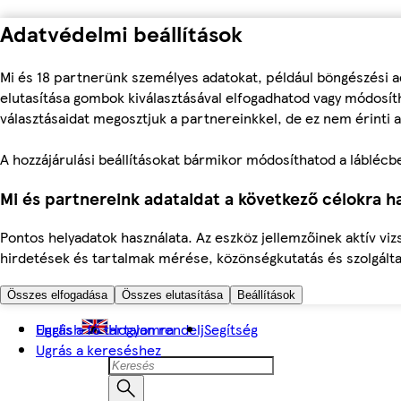
Adatvédelmi beállítások
Mi és 18 partnerünk személyes adatokat, például böngészési a
elutasítása gombok kiválasztásával elfogadhatod vagy módosíth
választásaidat megosztjuk a partnereinkkel, de ez nem érinti a
A hozzájárulási beállításokat bármikor módosíthatod a láblécben 
Mi és partnereink adataidat a következő célokra ha
Pontos helyadatok használata. Az eszköz jellemzőinek aktív viz
hirdetések és tartalmak mérése, közönségkutatás és szolgálta
Összes elfogadása
Összes elutasítása
Beállítások
Ugrás a fő tartalomra
English
Hogyan rendelj
Segítség
Ugrás a kereséshez