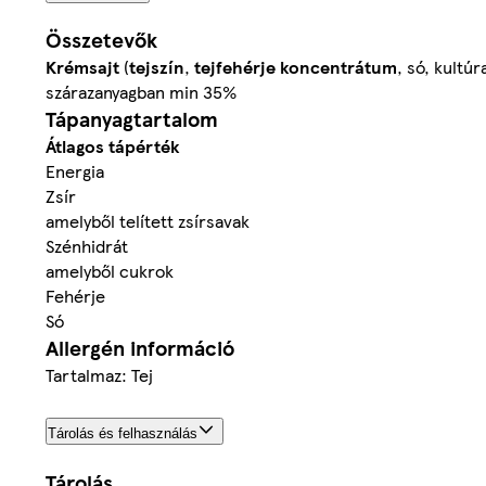
Összetevők
Krémsajt
(
tejszín
,
tejfehérje koncentrátum
, só, kultúr
szárazanyagban min 35%
Tápanyagtartalom
Átlagos tápérték
Energia
Zsír
amelyből telített zsírsavak
Szénhidrát
amelyből cukrok
Fehérje
Só
Allergén információ
Tartalmaz: Tej
Tárolás és felhasználás
Tárolás