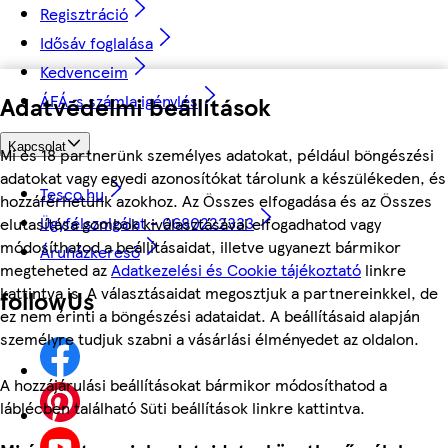
Regisztráció
Idősáv foglalása
Kedvenceim
Adatvédelmi beállítások
ÁFÁ-s számla igénylés
Kapcsolat
Mi és 18 partnerünk személyes adatokat, például böngészési
adatokat vagy egyedi azonosítókat tárolunk a készülékeden, és
Tesco.hu
hozzáférhetünk azokhoz. Az Összes elfogadása és az Összes
Ügyfélszolgálat - 0680222333
elutasítása gombok kiválasztásával elfogadhatod vagy
módosíthatod a beállításaidat, illetve ugyanezt bármikor
Áruházkereső
megteheted az
Adatkezelési és Cookie tájékoztató
linkre
kattintva is. A választásaidat megosztjuk a partnereinkkel, de
followUs
ez nem érinti a böngészési adataidat. A beállításaid alapján
személyre tudjuk szabni a vásárlási élményedet az oldalon.
A hozzájárulási beállításokat bármikor módosíthatod a
láblécben található Süti beállítások linkre kattintva.