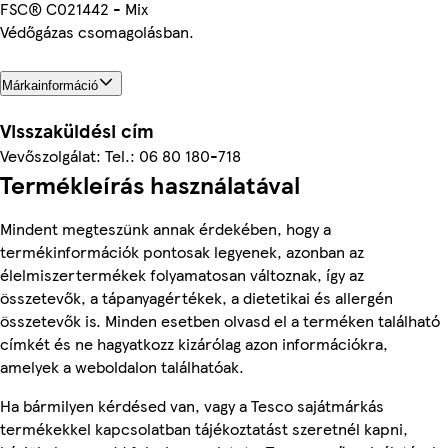
FSC® C021442 - Mix
Védőgázas csomagolásban.
Márkainformáció
Visszaküldési cím
Vevőszolgálat: Tel.: 06 80 180-718
Termékleírás használatával
Mindent megteszünk annak érdekében, hogy a
termékinformációk pontosak legyenek, azonban az
élelmiszertermékek folyamatosan változnak, így az
összetevők, a tápanyagértékek, a dietetikai és allergén
összetevők is. Minden esetben olvasd el a terméken található
címkét és ne hagyatkozz kizárólag azon információkra,
amelyek a weboldalon találhatóak.
Ha bármilyen kérdésed van, vagy a Tesco sajátmárkás
termékekkel kapcsolatban tájékoztatást szeretnél kapni,