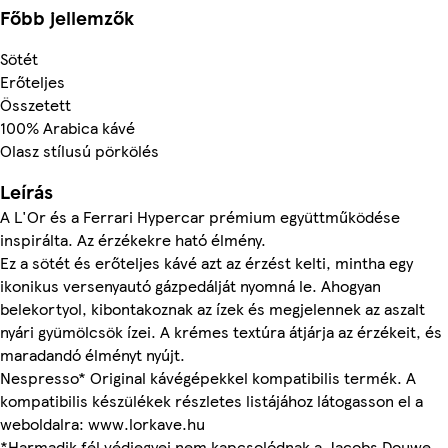
Főbb jellemzők
Sötét
Erőteljes
Összetett
100% Arabica kávé
Olasz stílusú pörkölés
Leírás
A L'Or és a Ferrari Hypercar prémium együttműködése
inspirálta. Az érzékekre ható élmény.
Ez a sötét és erőteljes kávé azt az érzést kelti, mintha egy
ikonikus versenyautó gázpedálját nyomná le. Ahogyan
belekortyol, kibontakoznak az ízek és megjelennek az aszalt
nyári gyümölcsök ízei. A krémes textúra átjárja az érzékeit, és
maradandó élményt nyújt.
Nespresso* Original kávégépekkel kompatibilis termék. A
kompatibilis készülékek részletes listájához látogasson el a
weboldalra: www.lorkave.hu
*Harmadik fél védjegyei nem kapcsolódnak a Jacobs Douwe