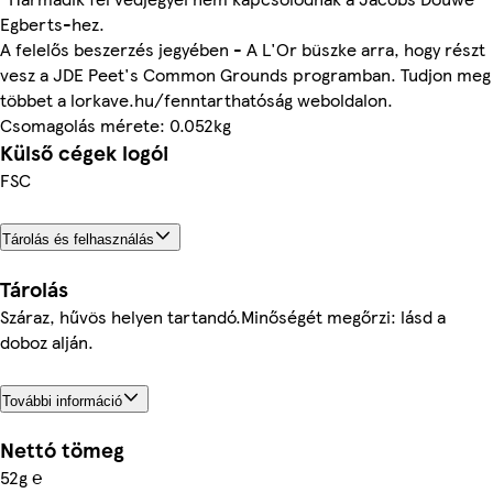
Egberts-hez.
A felelős beszerzés jegyében - A L'Or büszke arra, hogy részt
vesz a JDE Peet's Common Grounds programban. Tudjon meg
többet a lorkave.hu/fenntarthatóság weboldalon.
Csomagolás mérete: 0.052kg
Külső cégek logói
FSC
Tárolás és felhasználás
Tárolás
Száraz, hűvös helyen tartandó.Minőségét megőrzi: lásd a
doboz alján.
További információ
Nettó tömeg
52g ℮