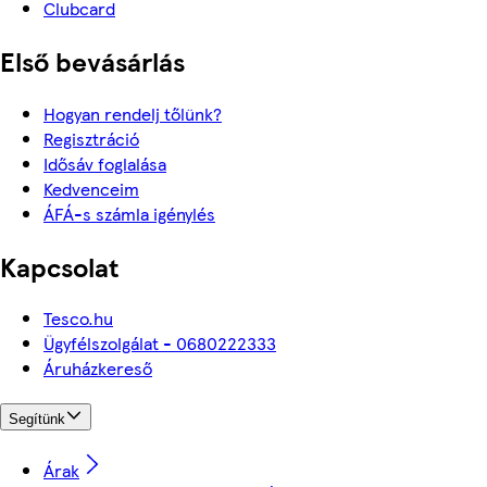
Clubcard
Első bevásárlás
Hogyan rendelj tőlünk?
Regisztráció
Idősáv foglalása
Kedvenceim
ÁFÁ-s számla igénylés
Kapcsolat
Tesco.hu
Ügyfélszolgálat - 0680222333
Áruházkereső
Segítünk
Árak