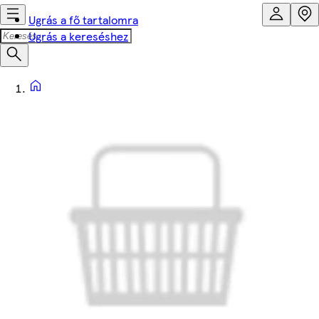
Ugrás a fő tartalomra
Ugrás a kereséshez