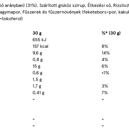
ó arányban) (31%), Szárított glükóz szirup, Étkezési só, Rizsli
öshagymapor, Fűszerek és fűszernövények (feketebors-por, kaku
a-tokoferol)
30 g
%* (30 g)
655 kJ
157 kcal
8%
9,6 g
14%
0,8 g
4%
15 g
6%
0,6 g
<1%
1,5 g
1,7 g
3%
0,41 g
7%
-
-
-
-
-
-