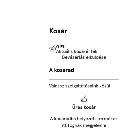
Kosár
0 Ft
Aktuális kosárérték
0 Ft
Aktuális kosárérték
Bevásárlás elküldése
A kosarad
Válassz szolgáltatásaink közül
Üres kosár
A kosaradba helyezett termékek
itt fognak megjelenni