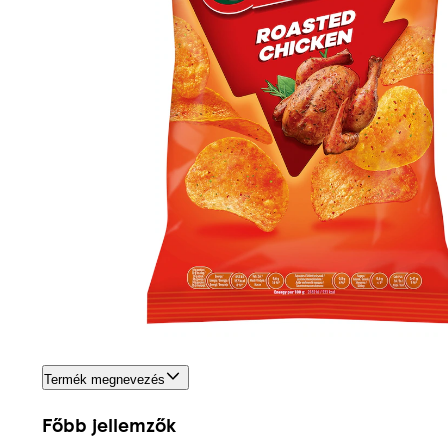
Termék megnevezés
Főbb jellemzők