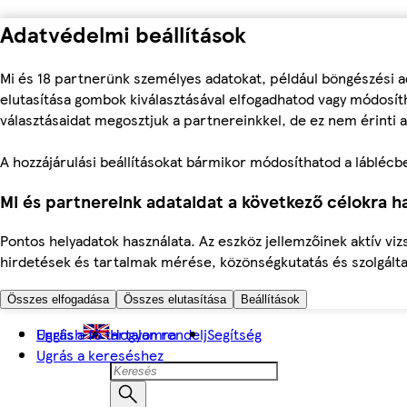
Adatvédelmi beállítások
Mi és 18 partnerünk személyes adatokat, például böngészési a
elutasítása gombok kiválasztásával elfogadhatod vagy módosíth
választásaidat megosztjuk a partnereinkkel, de ez nem érinti a
A hozzájárulási beállításokat bármikor módosíthatod a láblécben 
Mi és partnereink adataidat a következő célokra ha
Pontos helyadatok használata. Az eszköz jellemzőinek aktív viz
hirdetések és tartalmak mérése, közönségkutatás és szolgálta
Összes elfogadása
Összes elutasítása
Beállítások
Ugrás a fő tartalomra
English
Hogyan rendelj
Segítség
Ugrás a kereséshez