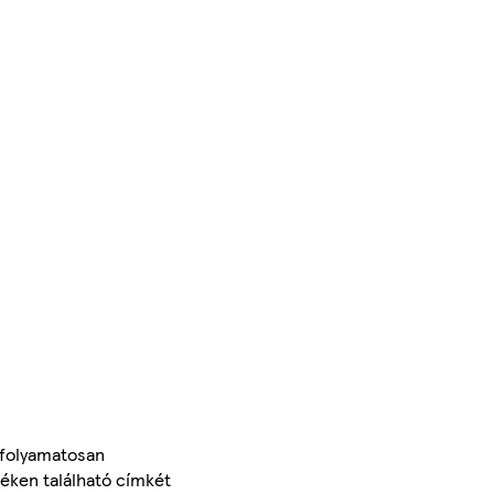
 folyamatosan
méken található címkét