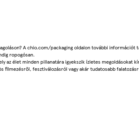
goláson? A chio.com/packaging oldalon további információt ta
indig ropogósan.
 az élet minden pillanatára igyekszik ízletes megoldásokat kín
 filmezésről, fesztiválozásról vagy akár tudatosabb falatozásró