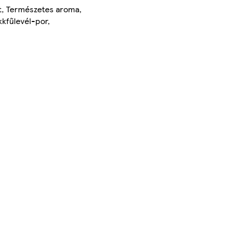
szt, Természetes aroma,
kkfűlevél-por,