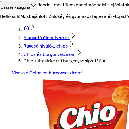
Rendelj most!
Kedvenceim
Speciális ajánlato
Összes kategória
Helló suli!
Most ajánlott!
Zöldség és gyümölcs
Tejtermék-tojás
P
Alapvető élelmiszerek
Rágcsálnivalók, chips
Chips és burgonyaszirom
Chio sültcsirke ízű burgonyachips 130 g
Vissza a Chips és burgonyaszirom