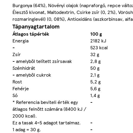
Burgonya (64%), Növényi olajok (napraforgó, repce változ
Élesztő kivonat, Maltodextrin, Csirke zsír (0, 2%), Vör
rozmaringlevél) (0, 08%), Antioxidáns (aszkorbinsav, alf
Tápanyagtartalom
Átlagos tápérték
100 g
Energia
2182 kJ
-
523 kcal
Zsír
32 g
- amelyből telített zsírsavak
2,8 g
Szénhidrát
50 g
- amelyből cukrok
2,1 g
Rost
5,2 g
Fehérje
5,6 g
Só
1,4 g
* Referencia beviteli érték egy
-
átlagos felnőtt számára (8400 kJ /
2000 kcal).
Ez a tasak 4-5 adagot tartalmaz.
-
1 adag = 30 g.
-