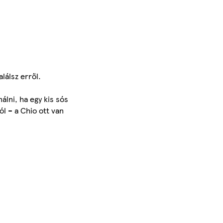
lálsz erről.
álni, ha egy kis sós
l – a Chio ott van