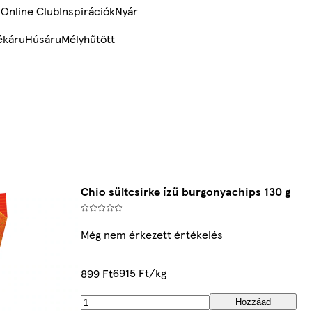
k
Online Club
Inspirációk
Nyár
ékáru
Húsáru
Mélyhűtött
Chio sültcsirke ízű burgonyachips 130 g
Még nem érkezett értékelés
6915 Ft/kg
899 Ft
Hozzáad