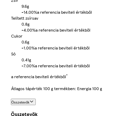
Zsír
9.6g
-
14.00%
a referencia beviteli értékből
Telített zsírsav
0.8g
-
4.00%
a referencia beviteli értékből
Cukor
0.6g
-
1.00%
a referencia beviteli értékből
Só
0.41g
-
7.00%
a referencia beviteli értékből
*
a referencia beviteli értékből
Átlagos tápérték 100 g termékben: Energia 100 g
Összetevők
Összetevők