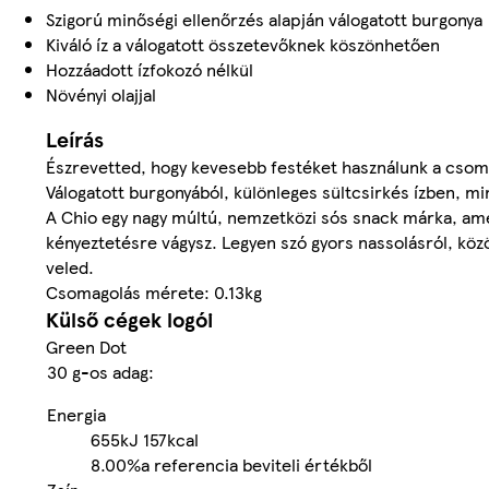
Szigorú minőségi ellenőrzés alapján válogatott burgonya
Kiváló íz a válogatott összetevőknek köszönhetően
Hozzáadott ízfokozó nélkül
Növényi olajjal
Leírás
Észrevetted, hogy kevesebb festéket használunk a csoma
Válogatott burgonyából, különleges sültcsirkés ízben, m
A Chio egy nagy múltú, nemzetközi sós snack márka, amely
kényeztetésre vágysz. Legyen szó gyors nassolásról, közös
veled.
Csomagolás mérete: 0.13kg
Külső cégek logói
Green Dot
30 g-os adag:
Energia
655kJ
157kcal
8.00%
a referencia beviteli értékből