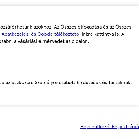
 hozzáférhetünk azokhoz. Az Összes elfogadása és az Összes
z
Adatkezelési és Cookie tájékoztató
linkre kattintva is. A
szabni a vásárlási élményedet az oldalon.
ése az eszközön. Személyre szabott hirdetések és tartalmak,
Bejelentkezés
Regisztráció