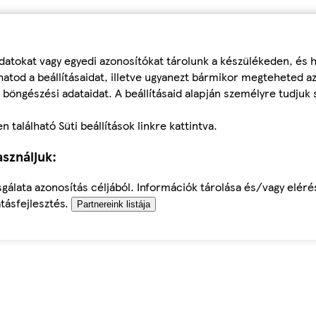
datokat vagy egyedi azonosítókat tárolunk a készülékeden, és
atod a beállításaidat, illetve ugyanezt bármikor megteheted a
 böngészési adataidat. A beállításaid alapján személyre tudjuk 
található Süti beállítások linkre kattintva.
sználjuk:
sgálata azonosítás céljából. Információk tárolása és/vagy elér
tásfejlesztés.
Partnereink listája