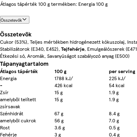
Átlagos tápérték 100 g termékben: Energia 100 g
Összetevők
Összetevők
Cukor (53%), Teljes mértékben hidrogénezett kókuszolaj, Insta
Stabilizátorok (E340, E452),
Tejfehérje
, Emulgeálószerek (E471,
Étkezési só, Aromák, Savanyúságot szabályozó anyag (E500)
Tápanyagtartalom
Átlagos tápérték
100 g
per serving
Energia
1788 kJ/
225 kJ/
-
426 kcal
54 kcal
Zsír
15 g
1.9 g
amelyből telített
15 g
1.9 g
zsírsavak
Szénhidrát
67 g
8.4 g
amelyből cukrok
56 g
7.0 g
Rost
3.6 g
0.5 g
Fehérje
3 g
0.4 g