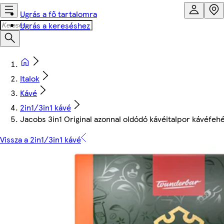
Ugrás a fő tartalomra
Ugrás a kereséshez
Italok
Kávé
2in1/3in1 kávé
Jacobs 3in1 Original azonnal oldódó kávéitalpor kávéfehér
Vissza a 2in1/3in1 kávé