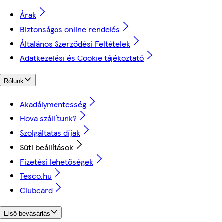
Árak
Biztonságos online rendelés
Általános Szerződési Feltételek
Adatkezelési és Cookie tájékoztató
Rólunk
Akadálymentesség
Hova szállítunk?
Szolgáltatás díjak
Süti beállítások
Fizetési lehetőségek
Tesco.hu
Clubcard
Első bevásárlás