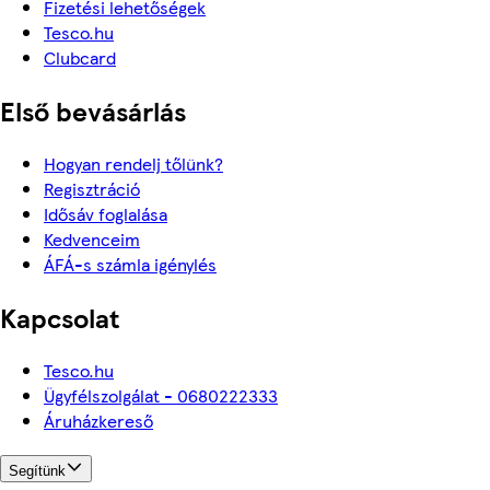
Fizetési lehetőségek
Tesco.hu
Clubcard
Első bevásárlás
Hogyan rendelj tőlünk?
Regisztráció
Idősáv foglalása
Kedvenceim
ÁFÁ-s számla igénylés
Kapcsolat
Tesco.hu
Ügyfélszolgálat - 0680222333
Áruházkereső
Segítünk