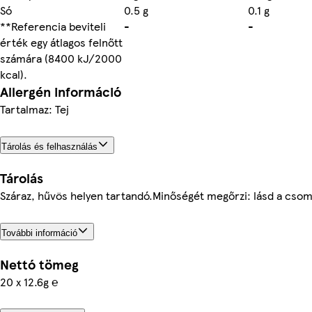
Só
0.5 g
0.1 g
**Referencia beviteli
-
-
érték egy átlagos felnőtt
számára (8400 kJ/2000
kcal).
Allergén információ
Tartalmaz: Tej
Tárolás és felhasználás
Tárolás
Száraz, hűvös helyen tartandó.Minőségét megőrzi: lásd a cso
További információ
Nettó tömeg
20 x 12.6g ℮