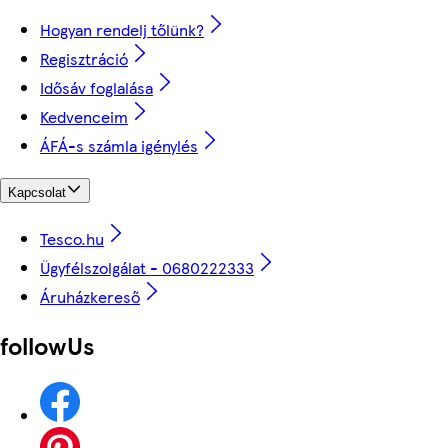
Hogyan rendelj tőlünk?
Regisztráció
Idősáv foglalása
Kedvenceim
ÁFÁ-s számla igénylés
Kapcsolat
Tesco.hu
Ügyfélszolgálat - 0680222333
Áruházkereső
followUs