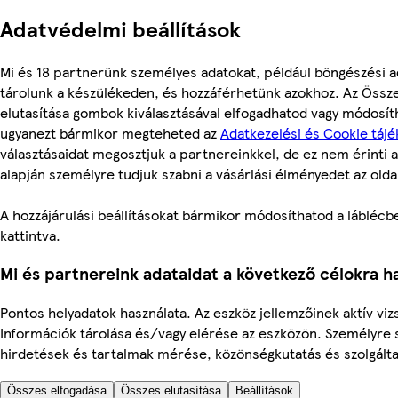
Adatvédelmi beállítások
Mi és 18 partnerünk személyes adatokat, például böngészési a
tárolunk a készülékeden, és hozzáférhetünk azokhoz. Az Össz
elutasítása gombok kiválasztásával elfogadhatod vagy módosítha
ugyanezt bármikor megteheted az
Adatkezelési és Cookie tájé
választásaidat megosztjuk a partnereinkkel, de ez nem érinti a
alapján személyre tudjuk szabni a vásárlási élményedet az olda
A hozzájárulási beállításokat bármikor módosíthatod a láblécben
kattintva.
Mi és partnereink adataidat a következő célokra ha
Pontos helyadatok használata. Az eszköz jellemzőinek aktív vizs
Információk tárolása és/vagy elérése az eszközön. Személyre 
hirdetések és tartalmak mérése, közönségkutatás és szolgálta
Összes elfogadása
Összes elutasítása
Beállítások