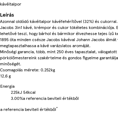
kávéitalpor
Leírás
Azonnal oldódó kávéitalpor kávéfehérítővel (32%) és cukorral.
Jacobs 3in1 kávé, krémpor és cukor tökéletes kombinációja. E
lehetővé teszi, hogy bárhol és bármikor élvezhesse tejes ízű 
1895 óta minden csésze Jacobs kávéval Johann Jacobs álmát 
megtapasztalhassa a kávé varázslatos aromáját.
Minőségi garancia, több, mint 250 éves tapasztalat, válogatott
pörkölőmestereink szakértelme és gondos figyelme garantálj
minőségét.
Csomagolás mérete: 0.252kg
12,6 g
Energia
225kJ
54kcal
3.00%
a referencia beviteli értékből
*
a referencia beviteli értékből