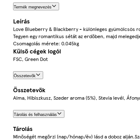
Termék megnevezés
Leírás
Love Blueberry & Blackberry - különleges gyümölcsös rom
Tegyen egy romantikus sétát az erdőben, majd melegedje
Csomagolás mérete: 0.045kg
Külső cégek logói
FSC, Green Dot
Összetevők
Összetevők
Alma, Hibiszkusz, Szeder aroma (5%), Stevia levél, Áfony
Tárolás és felhasználás
Tárolás
Minőségét megőrzi (nap/hónap/év) lásd a doboz alján.Sz