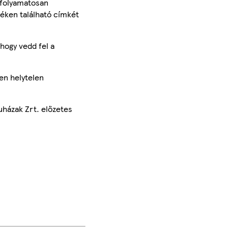
 folyamatosan
méken található címkét
hogy vedd fel a
en helytelen
uházak Zrt. előzetes