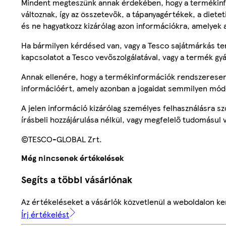
Mindent megteszünk annak érdekében, hogy a termékinf
változnak, így az összetevők, a tápanyagértékek, a diete
és ne hagyatkozz kizárólag azon információkra, amelyek 
Ha bármilyen kérdésed van, vagy a Tesco sajátmárkás ter
kapcsolatot a Tesco vevőszolgálatával, vagy a termék gy
Annak ellenére, hogy a termékinformációk rendszeresen 
információért, amely azonban a jogaidat semmilyen mód
A jelen információ kizárólag személyes felhasználásra 
írásbeli hozzájárulása nélkül, vagy megfelelő tudomásul v
©TESCO-GLOBAL Zrt.
Még nincsenek értékelések
Segíts a többi vásárlónak
Az értékeléseket a vásárlók közvetlenül a weboldalon ker
Írj értékelést