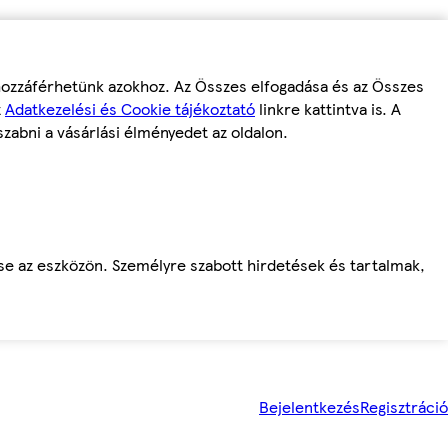
 hozzáférhetünk azokhoz. Az Összes elfogadása és az Összes
z
Adatkezelési és Cookie tájékoztató
linkre kattintva is. A
szabni a vásárlási élményedet az oldalon.
ése az eszközön. Személyre szabott hirdetések és tartalmak,
Bejelentkezés
Regisztráció