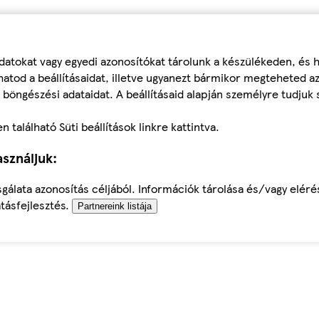
datokat vagy egyedi azonosítókat tárolunk a készülékeden, és
atod a beállításaidat, illetve ugyanezt bármikor megteheted a
 böngészési adataidat. A beállításaid alapján személyre tudjuk 
található Süti beállítások linkre kattintva.
sználjuk:
sgálata azonosítás céljából. Információk tárolása és/vagy elér
tásfejlesztés.
Partnereink listája