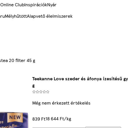
k
Online Club
Inspirációk
Nyár
ru
Mélyhűtött
Alapvető élelmiszerek
ea 20 filter 45 g
Teekanne Love szeder és áfonya ízesítésű gy
g
Még nem érkezett értékelés
18 644 Ft/kg
839 Ft