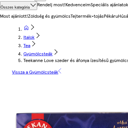
Rendelj most!
Kedvenceim
Speciális ajánlato
Összes kategória
Most ajánlott!
Zöldség és gyümölcs
Tejtermék-tojás
Pékáru
Húsá
Italok
Tea
Gyümölcsteák
Teekanne Love szeder és áfonya ízesítésű gyümölcst
Vissza a Gyümölcsteák