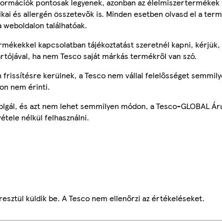
ormációk pontosak legyenek, azonban az élelmiszertermékek
tikai és allergén összetevők is. Minden esetben olvasd el a ter
a weboldalon találhatóak.
mékekkel kapcsolatban tájékoztatást szeretnél kapni, kérjük, 
ártójával, ha nem Tesco saját márkás termékről van szó.
frissítésre kerülnek, a Tesco nem vállal felelősséget semmily
on nem érinti.
szolgál, és azt nem lehet semmilyen módon, a Tesco-GLOBAL Ár
étele nélkül felhasználni.
esztül küldik be. A Tesco nem ellenőrzi az értékeléseket.