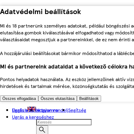
Adatvédelmi beállítások
Mi és 18 partnerünk személyes adatokat, például böngészési a
elutasítása gombok kiválasztásával elfogadhatod vagy módosíth
választásaidat megosztjuk a partnereinkkel, de ez nem érinti a
A hozzájárulási beállításokat bármikor módosíthatod a láblécben 
Mi és partnereink adataidat a következő célokra ha
Pontos helyadatok használata. Az eszköz jellemzőinek aktív viz
hirdetések és tartalmak mérése, közönségkutatás és szolgálta
Összes elfogadása
Összes elutasítása
Beállítások
Ugrás a fő tartalomra
English
Hogyan rendelj
Segítség
Ugrás a kereséshez