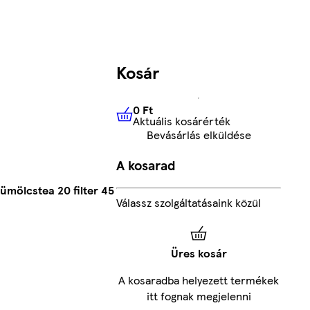
Kosár
0 Ft
Aktuális kosárérték
0 Ft
Aktuális kosárérték
Bevásárlás elküldése
A kosarad
ümölcstea 20 filter 45
Válassz szolgáltatásaink közül
Üres kosár
A kosaradba helyezett termékek
itt fognak megjelenni