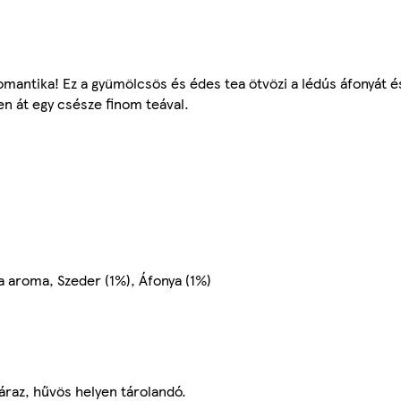
antika! Ez a gyümölcsös és édes tea ötvözi a lédús áfonyát és
n át egy csésze finom teával.
a aroma, Szeder (1%), Áfonya (1%)
áraz, hűvös helyen tárolandó.