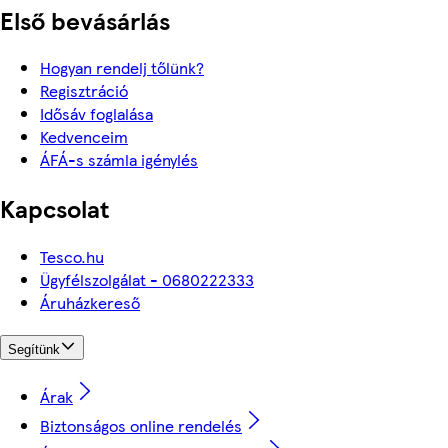
Első bevásárlás
Hogyan rendelj tőlünk?
Regisztráció
Idősáv foglalása
Kedvenceim
ÁFÁ-s számla igénylés
Kapcsolat
Tesco.hu
Ügyfélszolgálat - 0680222333
Áruházkereső
Segítünk
Árak
Biztonságos online rendelés