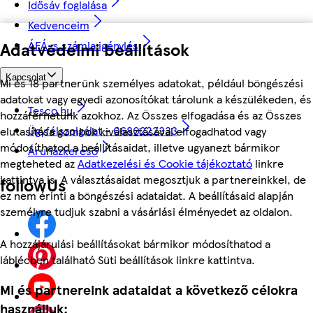
Idősáv foglalása
Kedvenceim
ÁFÁ-s számla igénylés
Adatvédelmi beállítások
Kapcsolat
Mi és 18 partnerünk személyes adatokat, például böngészési
adatokat vagy egyedi azonosítókat tárolunk a készülékeden, és
Tesco.hu
hozzáférhetünk azokhoz. Az Összes elfogadása és az Összes
Ügyfélszolgálat - 0680222333
elutasítása gombok kiválasztásával elfogadhatod vagy
módosíthatod a beállításaidat, illetve ugyanezt bármikor
Áruházkereső
megteheted az
Adatkezelési és Cookie tájékoztató
linkre
kattintva is. A választásaidat megosztjuk a partnereinkkel, de
followUs
ez nem érinti a böngészési adataidat. A beállításaid alapján
személyre tudjuk szabni a vásárlási élményedet az oldalon.
A hozzájárulási beállításokat bármikor módosíthatod a
láblécben található Süti beállítások linkre kattintva.
Mi és partnereink adataidat a következő célokra
használjuk: