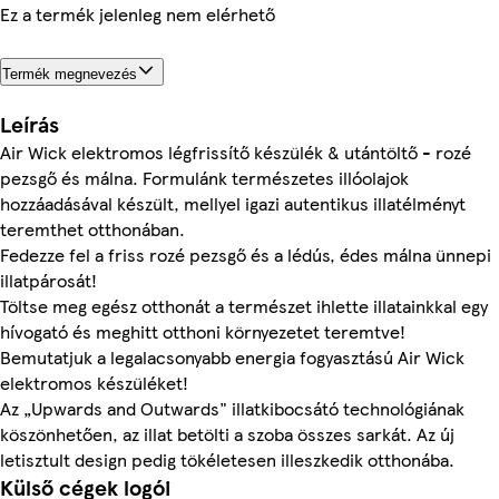
Ez a termék jelenleg nem elérhető
Termék megnevezés
Leírás
Air Wick elektromos légfrissítő készülék & utántöltő - rozé
pezsgő és málna. Formulánk természetes illóolajok
hozzáadásával készült, mellyel igazi autentikus illatélményt
teremthet otthonában.
Fedezze fel a friss rozé pezsgő és a lédús, édes málna ünnepi
illatpárosát!
Töltse meg egész otthonát a természet ihlette illatainkkal egy
hívogató és meghitt otthoni környezetet teremtve!
Bemutatjuk a legalacsonyabb energia fogyasztású Air Wick
elektromos készüléket!
Az „Upwards and Outwards" illatkibocsátó technológiának
köszönhetően, az illat betölti a szoba összes sarkát. Az új
letisztult design pedig tökéletesen illeszkedik otthonába.
Külső cégek logói