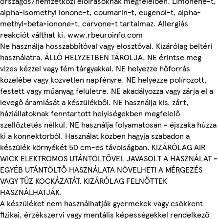
országos/nemzetközi előírásoknak megfelelően. Limonene-t,
alpha-isomethyl ionone-t, coumarin-t, eugenol-t, alpha-
methyl-beta-ionone-t, carvone-t tartalmaz. Allergiás
reakciót válthat ki. www.rbeuroinfo.com
Ne használja hosszabbítóval vagy elosztóval. Kizárólag beltéri
használatra. ÁLLÓ HELYZETBEN TÁROLJA. NE érintse meg
vizes kézzel vagy fém tárgyakkal. NE helyezze hőforrás
közelébe vagy közvetlen napfényre. NE helyezze polírozott,
festett vagy műanyag felületre. NE akadályozza vagy zárja el a
levegő áramlását a készülékből. NE használja kis, zárt,
háziállatoknak fenntartott helyiségekben megfelelő
szellőztetés nélkül. NE használja folyamatosan - éjszaka húzza
ki a konnektorból. Használat közben hagyja szabadon a
készülék környékét 50 cm-es távolságban. KIZÁRÓLAG AIR
WICK ELEKTROMOS UTÁNTÖLTŐVEL JAVASOLT A HASZNÁLAT -
EGYÉB UTÁNTÖLTŐ HASZNÁLATA NÖVELHETI A MÉRGEZÉS
VAGY TŰZ KOCKÁZATÁT. KIZÁRÓLAG FELNŐTTEK
HASZNÁLHATJÁK.
A készüléket nem használhatják gyermekek vagy csökkent
fizikai, érzékszervi vagy mentális képességekkel rendelkező