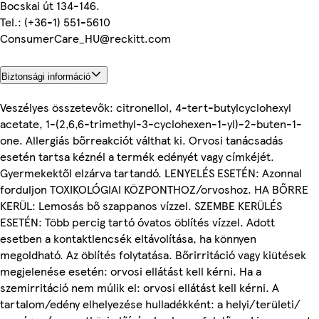
Bocskai út 134-146.
Tel.: (+36-1) 551-5610
ConsumerCare_HU@reckitt.com
Biztonsági információ
Veszélyes összetevők: citronellol, 4-tert-butylcyclohexyl
acetate, 1-(2,6,6-trimethyl-3-cyclohexen-1-yl)-2-buten-1-
one. Allergiás bőrreakciót válthat ki. Orvosi tanácsadás
esetén tartsa kéznél a termék edényét vagy címkéjét.
Gyermekektől elzárva tartandó. LENYELÉS ESETÉN: Azonnal
forduljon TOXIKOLÓGIAI KÖZPONTHOZ/orvoshoz. HA BŐRRE
KERÜL: Lemosás bő szappanos vízzel. SZEMBE KERÜLÉS
ESETÉN: Több percig tartó óvatos öblítés vízzel. Adott
esetben a kontaktlencsék eltávolítása, ha könnyen
megoldható. Az öblítés folytatása. Bőrirritáció vagy kiütések
megjelenése esetén: orvosi ellátást kell kérni. Ha a
szemirritáció nem múlik el: orvosi ellátást kell kérni. A
tartalom/edény elhelyezése hulladékként: a helyi/területi/