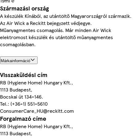
19ml ℮
Származási ország
A készülék Kínából, az utántöltő Magyarországról származik.
Az Air Wick a Reckitt bejegyzett védjegye.
Műanyagmentes csomagolás. Már minden Air Wick
elektromost készülék és utántöltő műanyagmentes
csomagolásban.
Márkainformáció
Visszaküldési cím
RB (Hygiene Home) Hungary Kft.,
1113 Budapest,
Bocskai út 134-146.
Tel.: (+36-1) 551-5610
ConsumerCare_HU@reckitt.com
Forgalmazó címe
RB (Hygiene Home) Hungary Kft.,
1113 Budapest,