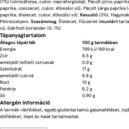
(7%) (vörösáfonya, cukor, napraforgóolaj), Pácolt piros paprika
paprika, szeszecet, cukor, étkezési só), Pácolt sárga paprika (
paprika, ételecet, cukor, étkezési só),
Kesudió
(3%), Hagymak
Petrezselyem,
Szezámmag
, Ételecet, Fűszerek (
mustárt
tarta
só, Szárított koriander (0, 1%)
Tápanyagtartalom
Átlagos tápérték
100 g termékben
Energia
789 kJ/189 kcal
Zsír
8,5 g
amelyből telített zsírsavak
0,9 g
Szénhidrát
17 g
amelyből cukrok
8,8 g
Rost
10 g
Fehérje
6,2 g
Só
0,90 g
Allergén információ
A termék rákféléket, egyéb gluténtartalmú gabonaféléket, tojá
dióféléket, tejet és halat tartalmazhat.