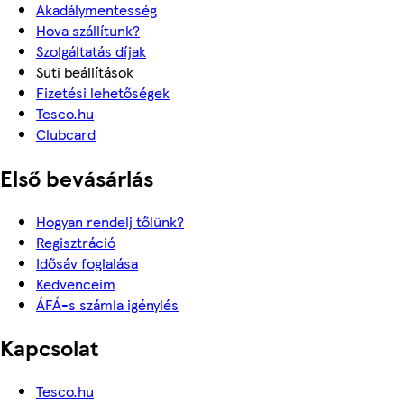
Akadálymentesség
Hova szállítunk?
Szolgáltatás díjak
Süti beállítások
Fizetési lehetőségek
Tesco.hu
Clubcard
Első bevásárlás
Hogyan rendelj tőlünk?
Regisztráció
Idősáv foglalása
Kedvenceim
ÁFÁ-s számla igénylés
Kapcsolat
Tesco.hu