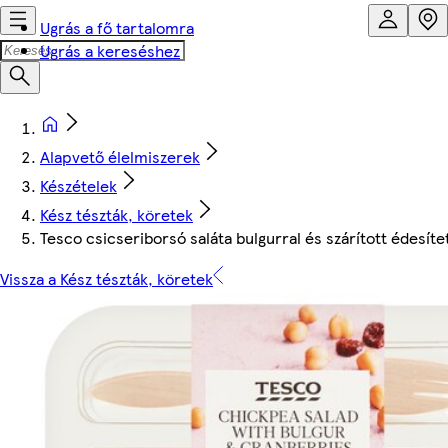
Ugrás a fő tartalomra
Ugrás a kereséshez
Alapvető élelmiszerek
Készételek
Kész tészták, köretek
Tesco csicseriborsó saláta bulgurral és szárított édesíte
Vissza a Kész tészták, köretek