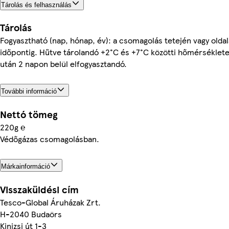
Tárolás és felhasználás
Tárolás
Fogyasztható (nap, hónap, év): a csomagolás tetején vagy oldal
időpontig. Hűtve tárolandó +2°C és +7°C közötti hőmérséklete
után 2 napon belül elfogyasztandó.
További információ
Nettó tömeg
220g ℮
Védőgázas csomagolásban.
Márkainformáció
Visszaküldési cím
Tesco-Global Áruházak Zrt.
H-2040 Budaörs
Kinizsi út 1-3