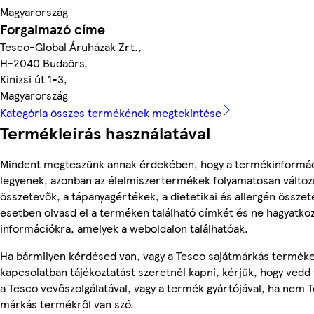
Magyarország
Forgalmazó címe
Tesco-Global Áruházak Zrt.,
H-2040 Budaörs,
Kinizsi út 1-3,
Magyarország
Kategória összes termékének megtekintése
Termékleírás használatával
Mindent megteszünk annak érdekében, hogy a termékinformá
legyenek, azonban az élelmiszertermékek folyamatosan változn
összetevők, a tápanyagértékek, a dietetikai és allergén összet
esetben olvasd el a terméken található címkét és ne hagyatkoz
információkra, amelyek a weboldalon találhatóak.
Ha bármilyen kérdésed van, vagy a Tesco sajátmárkás termék
kapcsolatban tájékoztatást szeretnél kapni, kérjük, hogy vedd 
a Tesco vevőszolgálatával, vagy a termék gyártójával, ha nem T
márkás termékről van szó.