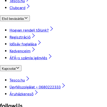
Tesco.hu
Clubcard
Első bevásárlás
Hogyan rendelj tőlünk?
Regisztráció
Idősáv foglalása
Kedvenceim
ÁFÁ-s számla igénylés
Kapcsolat
Tesco.hu
Ügyfélszolgálat - 0680222333
Áruházkereső
followUs