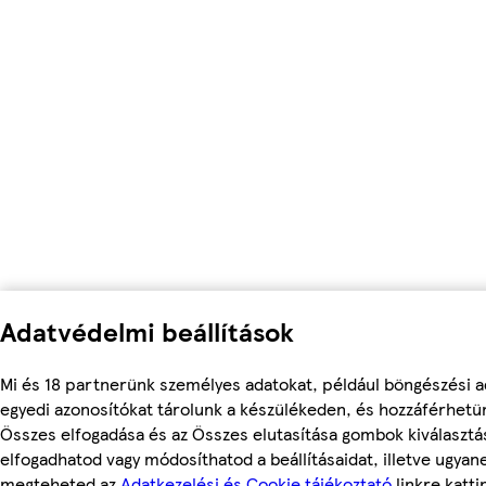
Adatvédelmi beállítások
Mi és 18 partnerünk személyes adatokat, például böngészési a
egyedi azonosítókat tárolunk a készülékeden, és hozzáférhetü
Összes elfogadása és az Összes elutasítása gombok kiválasztá
elfogadhatod vagy módosíthatod a beállításaidat, illetve ugyan
megteheted az
Adatkezelési és Cookie tájékoztató
linkre kattin