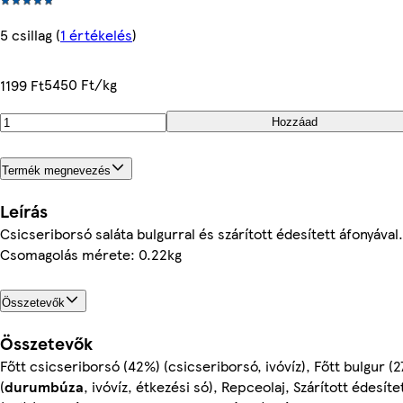
5 csillag
(
1 értékelés
)
5450 Ft/kg
1199 Ft
Hozzáad
Termék megnevezés
Leírás
Csicseriborsó saláta bulgurral és szárított édesített áfonyával
Csomagolás mérete: 0.22kg
Összetevők
Összetevők
Főtt csicseriborsó (42%) (csicseriborsó, ivóvíz), Főtt bulgur (
(
durumbúza
, ivóvíz, étkezési só), Repceolaj, Szárított édesít