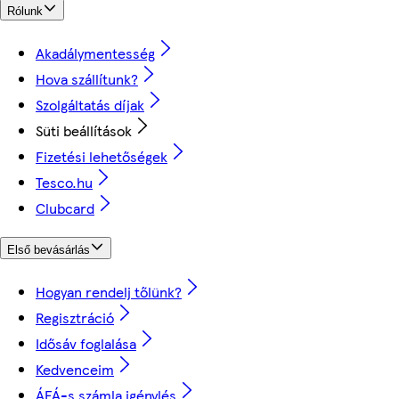
Rólunk
Akadálymentesség
Hova szállítunk?
Szolgáltatás díjak
Süti beállítások
Fizetési lehetőségek
Tesco.hu
Clubcard
Első bevásárlás
Hogyan rendelj tőlünk?
Regisztráció
Idősáv foglalása
Kedvenceim
ÁFÁ-s számla igénylés