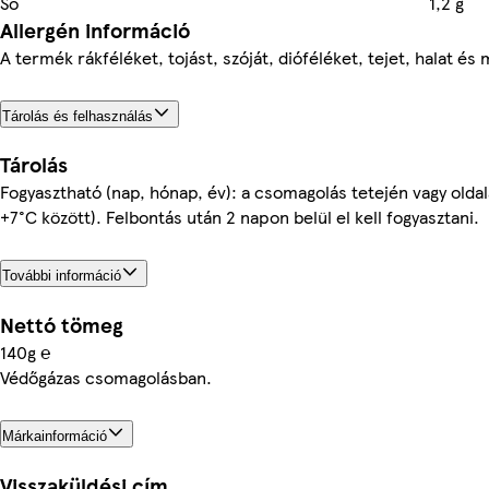
Só
1,2 g
Allergén információ
A termék rákféléket, tojást, szóját, dióféléket, tejet, halat és
Tárolás és felhasználás
Tárolás
Fogyasztható (nap, hónap, év): a csomagolás tetején vagy oldal
+7°C között). Felbontás után 2 napon belül el kell fogyasztani.
További információ
Nettó tömeg
140g ℮
Védőgázas csomagolásban.
Márkainformáció
Visszaküldési cím