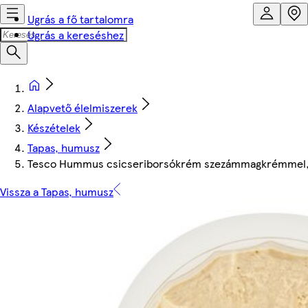
Ugrás a fő tartalomra
Ugrás a kereséshez
Alapvető élelmiszerek
Készételek
Tapas, humusz
Tesco Hummus csicseriborsókrém szezámmagkrémmel, lim
Vissza a Tapas, humusz