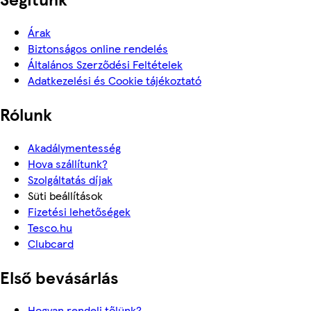
Árak
Biztonságos online rendelés
Általános Szerződési Feltételek
Adatkezelési és Cookie tájékoztató
Rólunk
Akadálymentesség
Hova szállítunk?
Szolgáltatás díjak
Süti beállítások
Fizetési lehetőségek
Tesco.hu
Clubcard
Első bevásárlás
Hogyan rendelj tőlünk?