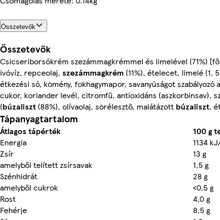
Csomagolás mérete: 0.14kg
Összetevők
Összetevők
Csicseriborsókrém szezámmagkrémmel és limelével (71%) [főtt 
ivóvíz, repceolaj,
szezámmagkrém
(11%), ételecet, limelé (1, 
étkezési só, kömény, fokhagymapor, savanyúságot szabályozó an
cukor, koriander levél, citromfű, antioxidáns (aszkorbinsav), s
(
búzaliszt
(88%), olívaolaj, sörélesztő, malátázott
búzaliszt
, é
Tápanyagtartalom
Átlagos tápérték
100 g 
Energia
1134 kJ
Zsír
13 g
amelyből telített zsírsavak
1,5 g
Szénhidrát
28 g
amelyből cukrok
<0,5 g
Rost
4,0 g
Fehérje
8,5 g