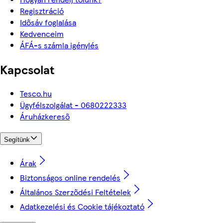
Regisztráció
Idősáv foglalása
Kedvenceim
ÁFÁ-s számla igénylés
Kapcsolat
Tesco.hu
Ügyfélszolgálat - 0680222333
Áruházkereső
Segítünk
Árak
Biztonságos online rendelés
Általános Szerződési Feltételek
Adatkezelési és Cookie tájékoztató