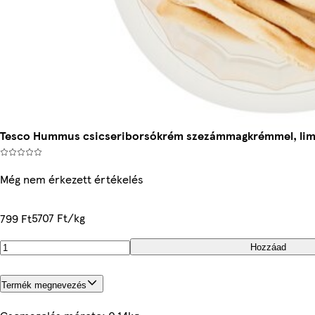
Tesco Hummus csicseriborsókrém szezámmagkrémmel, limelé
Még nem érkezett értékelés
5707 Ft/kg
799 Ft
Hozzáad
Termék megnevezés