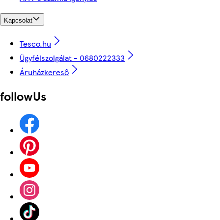
Kapcsolat
Tesco.hu
Ügyfélszolgálat - 0680222333
Áruházkereső
followUs