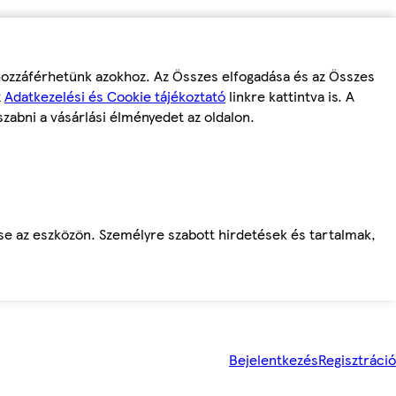
 hozzáférhetünk azokhoz. Az Összes elfogadása és az Összes
z
Adatkezelési és Cookie tájékoztató
linkre kattintva is. A
szabni a vásárlási élményedet az oldalon.
ése az eszközön. Személyre szabott hirdetések és tartalmak,
Bejelentkezés
Regisztráció