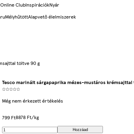
k
Online Club
Inspirációk
Nyár
ru
Mélyhűtött
Alapvető élelmiszerek
ajttal töltve 90 g
Tesco marinált sárgapaprika mézes-mustáros krémsajttal t
Még nem érkezett értékelés
8878 Ft/kg
799 Ft
Hozzáad