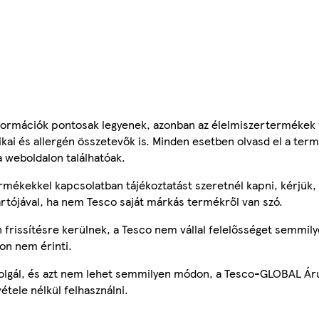
ormációk pontosak legyenek, azonban az élelmiszertermékek
tikai és allergén összetevők is. Minden esetben olvasd el a ter
a weboldalon találhatóak.
mékekkel kapcsolatban tájékoztatást szeretnél kapni, kérjük, 
ártójával, ha nem Tesco saját márkás termékről van szó.
frissítésre kerülnek, a Tesco nem vállal felelősséget semmily
on nem érinti.
szolgál, és azt nem lehet semmilyen módon, a Tesco-GLOBAL Ár
étele nélkül felhasználni.