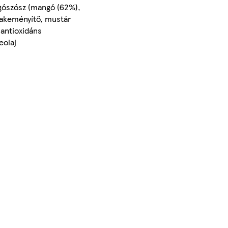
ngószósz (mangó (62%),
cakeményítő, mustár
 antioxidáns
eolaj