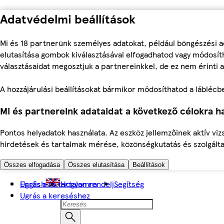
Adatvédelmi beállítások
Mi és 18 partnerünk személyes adatokat, például böngészési a
elutasítása gombok kiválasztásával elfogadhatod vagy módosíth
választásaidat megosztjuk a partnereinkkel, de ez nem érinti a
A hozzájárulási beállításokat bármikor módosíthatod a láblécben 
Mi és partnereink adataidat a következő célokra ha
Pontos helyadatok használata. Az eszköz jellemzőinek aktív viz
hirdetések és tartalmak mérése, közönségkutatás és szolgálta
Összes elfogadása
Összes elutasítása
Beállítások
Ugrás a fő tartalomra
English
Hogyan rendelj
Segítség
Ugrás a kereséshez