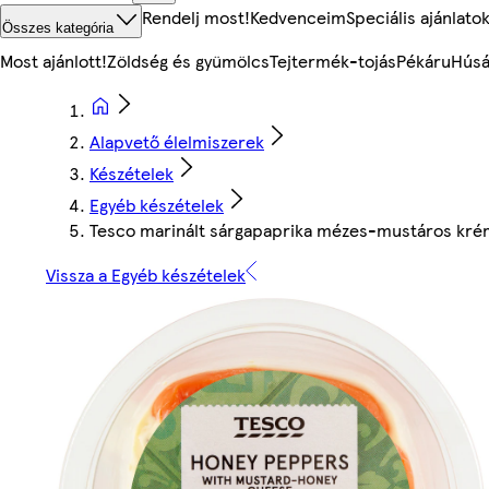
Rendelj most!
Kedvenceim
Speciális ajánlato
Összes kategória
Most ajánlott!
Zöldség és gyümölcs
Tejtermék-tojás
Pékáru
Húsá
Alapvető élelmiszerek
Készételek
Egyéb készételek
Tesco marinált sárgapaprika mézes-mustáros kréms
Vissza a Egyéb készételek