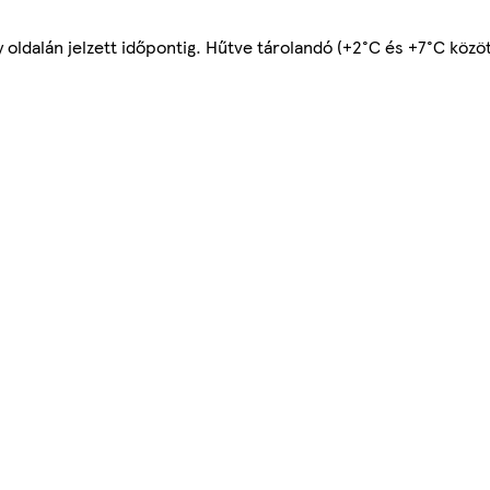
 oldalán jelzett időpontig. Hűtve tárolandó (+2°C és +7°C közöt