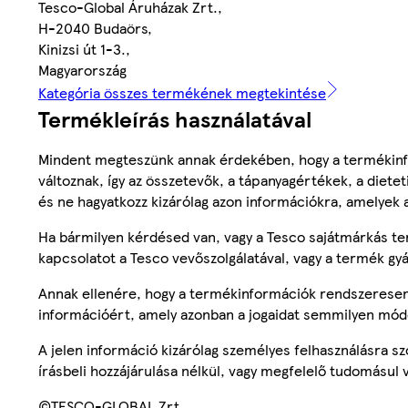
Tesco-Global Áruházak Zrt.,
H-2040 Budaörs,
Kinizsi út 1-3.,
Magyarország
Kategória összes termékének megtekintése
Termékleírás használatával
Mindent megteszünk annak érdekében, hogy a termékinf
változnak, így az összetevők, a tápanyagértékek, a diete
és ne hagyatkozz kizárólag azon információkra, amelyek 
Ha bármilyen kérdésed van, vagy a Tesco sajátmárkás ter
kapcsolatot a Tesco vevőszolgálatával, vagy a termék gy
Annak ellenére, hogy a termékinformációk rendszeresen 
információért, amely azonban a jogaidat semmilyen mód
A jelen információ kizárólag személyes felhasználásra 
írásbeli hozzájárulása nélkül, vagy megfelelő tudomásul v
©TESCO-GLOBAL Zrt.