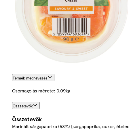
Termék megnevezés
Csomagolás mérete: 0.09kg
Összetevők
Összetevők
Marinált sárgapaprika (53%) [sárgapaprika, cukor, étele