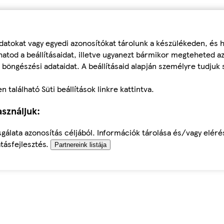
datokat vagy egyedi azonosítókat tárolunk a készülékeden, és
atod a beállításaidat, illetve ugyanezt bármikor megteheted a
 böngészési adataidat. A beállításaid alapján személyre tudjuk 
található Süti beállítások linkre kattintva.
sználjuk:
sgálata azonosítás céljából. Információk tárolása és/vagy elér
tásfejlesztés.
Partnereink listája