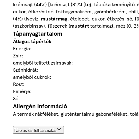
krémsajt (44%) [krémsajt (81%) (
tej
, tápióka keményítő, 
cukor, étkezési só, fokhagymakrém, gyömbérkrém, chili,
(4%) (ivóvíz,
mustármag
, ételecet, cukor, étkezési só,
(aszkorbinsav), fűszerek (
mustárt
tartalmaz), méz (0, 2%
Tápanyagtartalom
Átlagos tápérték
Energia:
Zsír:
amelyből telített zsírsavak:
Szénhidrát:
amelyből cukrok:
Rost:
Fehérje:
Só:
Allergén információ
A termék rákféléket, gluténtartalmú gabonaféléket, tojás
Tárolás és felhasználás