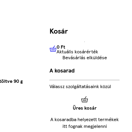
Kosár
0 Ft
Aktuális kosárérték
0 Ft
Aktuális kosárérték
Bevásárlás elküldése
A kosarad
öltve 90 g
Válassz szolgáltatásaink közül
Üres kosár
A kosaradba helyezett termékek
itt fognak megjelenni