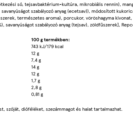
étkezési só, tejsavbaktérium-kultúra, mikrobiális rennin), ma
 savanyúságot szabályozó anyag (ecetsav)), módosított kukori
 fűszerek, természetes aroma), porcukor, vöröshagyma kivonat,
), savanyúságot szabályozó anyag (tejsav), zöldfűszerek], Repc
100 g termékben:
743 kJ/179 kcal
12 g
7,4 g
14 g
12 g
1,7 g
2,8 g
0,81 g
t, szóját, dióféléket, szezámmagot és halat tartalmazhat.