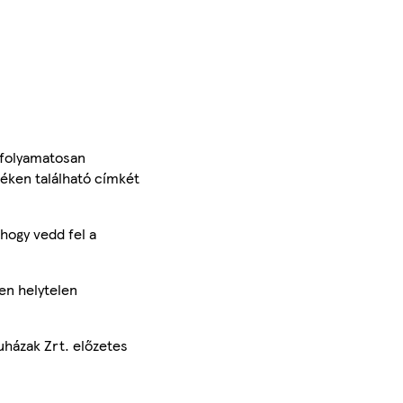
 folyamatosan
méken található címkét
hogy vedd fel a
en helytelen
uházak Zrt. előzetes