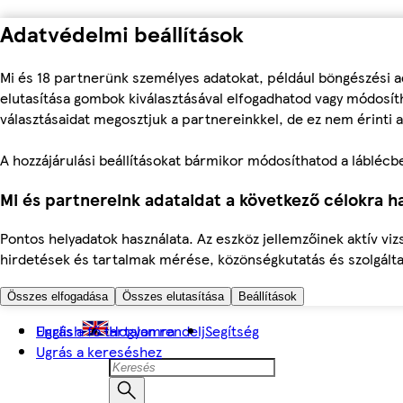
Adatvédelmi beállítások
Mi és 18 partnerünk személyes adatokat, például böngészési a
elutasítása gombok kiválasztásával elfogadhatod vagy módosíth
választásaidat megosztjuk a partnereinkkel, de ez nem érinti a
A hozzájárulási beállításokat bármikor módosíthatod a láblécben 
Mi és partnereink adataidat a következő célokra ha
Pontos helyadatok használata. Az eszköz jellemzőinek aktív viz
hirdetések és tartalmak mérése, közönségkutatás és szolgálta
Összes elfogadása
Összes elutasítása
Beállítások
Ugrás a fő tartalomra
English
Hogyan rendelj
Segítség
Ugrás a kereséshez