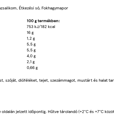
Bazsalikom, Étkezési só, Fokhagymapor
100 g termékben:
753 kJ/182 kcal
16 g
1,2 g
5,5 g
5,5 g
4,0 g
2,1 g
0,66 g
t, szóját, dióféléket, tejet, szezámmagot, mustárt és halat ta
 oldalán jelzett időpontig. Hűtve tárolandó (+2°C és +7°C közöt