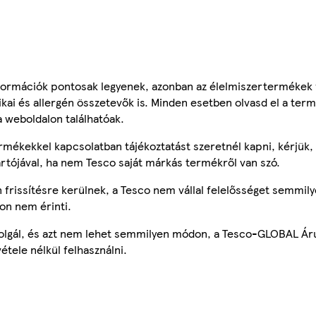
ormációk pontosak legyenek, azonban az élelmiszertermékek
tikai és allergén összetevők is. Minden esetben olvasd el a ter
a weboldalon találhatóak.
mékekkel kapcsolatban tájékoztatást szeretnél kapni, kérjük, 
ártójával, ha nem Tesco saját márkás termékről van szó.
frissítésre kerülnek, a Tesco nem vállal felelősséget semmily
on nem érinti.
szolgál, és azt nem lehet semmilyen módon, a Tesco-GLOBAL Ár
étele nélkül felhasználni.