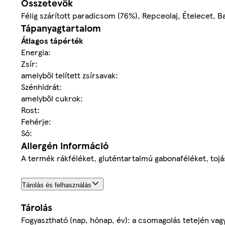
Összetevők
Félig szárított paradicsom (76%), Repceolaj, Ételecet, 
Tápanyagtartalom
Átlagos tápérték
Energia:
Zsír:
amelyből telített zsírsavak:
Szénhidrát:
amelyből cukrok:
Rost:
Fehérje:
Só:
Allergén információ
A termék rákféléket, gluténtartalmú gabonaféléket, tojás
Tárolás és felhasználás
Tárolás
Fogyasztható (nap, hónap, év): a csomagolás tetején vagy