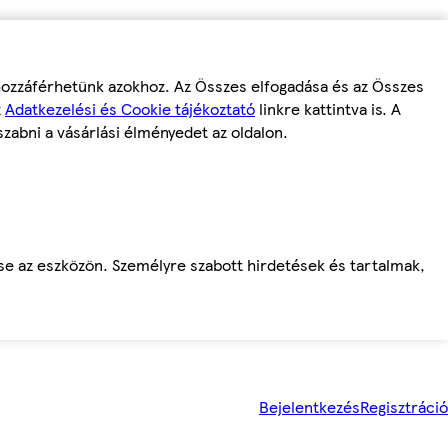
 hozzáférhetünk azokhoz. Az Összes elfogadása és az Összes
z
Adatkezelési és Cookie tájékoztató
linkre kattintva is. A
szabni a vásárlási élményedet az oldalon.
ése az eszközön. Személyre szabott hirdetések és tartalmak,
Bejelentkezés
Regisztráció