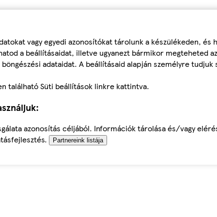
datokat vagy egyedi azonosítókat tárolunk a készülékeden, és
atod a beállításaidat, illetve ugyanezt bármikor megteheted a
 böngészési adataidat. A beállításaid alapján személyre tudjuk 
található Süti beállítások linkre kattintva.
sználjuk:
sgálata azonosítás céljából. Információk tárolása és/vagy elér
tásfejlesztés.
Partnereink listája