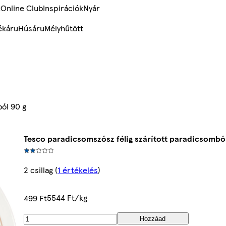
k
Online Club
Inspirációk
Nyár
ékáru
Húsáru
Mélyhűtött
ól 90 g
Tesco paradicsomszósz félig szárított paradicsomból
2 csillag
(
1 értékelés
)
5544 Ft/kg
499 Ft
Hozzáad