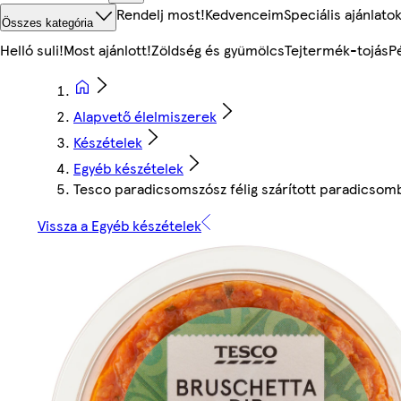
Rendelj most!
Kedvenceim
Speciális ajánlato
Összes kategória
Helló suli!
Most ajánlott!
Zöldség és gyümölcs
Tejtermék-tojás
P
Alapvető élelmiszerek
Készételek
Egyéb készételek
Tesco paradicsomszósz félig szárított paradicsomb
Vissza a Egyéb készételek