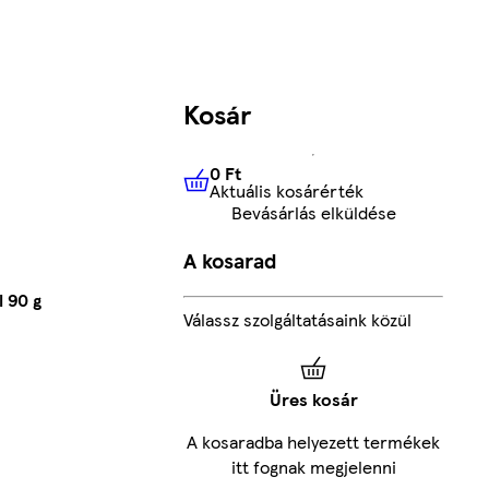
Kosár
0 Ft
Aktuális kosárérték
0 Ft
Aktuális kosárérték
Bevásárlás elküldése
A kosarad
 90 g
Válassz szolgáltatásaink közül
Üres kosár
A kosaradba helyezett termékek
itt fognak megjelenni