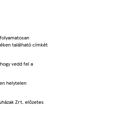
 folyamatosan
méken található címkét
hogy vedd fel a
en helytelen
uházak Zrt. előzetes