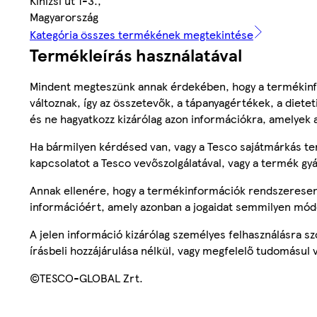
Kinizsi út 1-3.,
Magyarország
Kategória összes termékének megtekintése
Termékleírás használatával
Mindent megteszünk annak érdekében, hogy a termékinf
változnak, így az összetevők, a tápanyagértékek, a diete
és ne hagyatkozz kizárólag azon információkra, amelyek 
Ha bármilyen kérdésed van, vagy a Tesco sajátmárkás ter
kapcsolatot a Tesco vevőszolgálatával, vagy a termék gy
Annak ellenére, hogy a termékinformációk rendszeresen 
információért, amely azonban a jogaidat semmilyen mód
A jelen információ kizárólag személyes felhasználásra 
írásbeli hozzájárulása nélkül, vagy megfelelő tudomásul v
©TESCO-GLOBAL Zrt.