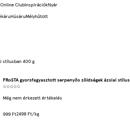
k
Online Club
Inspirációk
Nyár
ékáru
Húsáru
Mélyhűtött
i stílusban 400 g
FRoSTA gyorsfagyasztott serpenyős zöldségek ázsiai stílu
Még nem érkezett értékelés
2498 Ft/kg
999 Ft