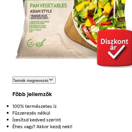
Termék megnevezés
Főbb jellemzők
100% természetes íz
Fűszerezés nélkül
Ízesítsd kedved szerint
Éhes vagy? Akkor kezdj neki!