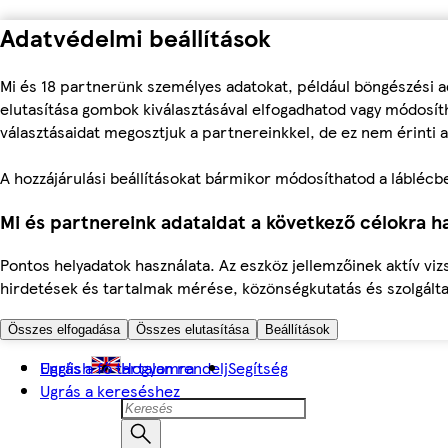
Adatvédelmi beállítások
Mi és 18 partnerünk személyes adatokat, például böngészési a
elutasítása gombok kiválasztásával elfogadhatod vagy módosíth
választásaidat megosztjuk a partnereinkkel, de ez nem érinti a
A hozzájárulási beállításokat bármikor módosíthatod a láblécben 
Mi és partnereink adataidat a következő célokra ha
Pontos helyadatok használata. Az eszköz jellemzőinek aktív viz
hirdetések és tartalmak mérése, közönségkutatás és szolgálta
Összes elfogadása
Összes elutasítása
Beállítások
Ugrás a fő tartalomra
English
Hogyan rendelj
Segítség
Ugrás a kereséshez