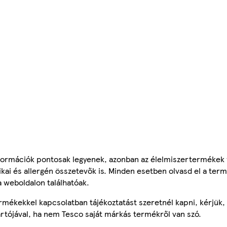
ormációk pontosak legyenek, azonban az élelmiszertermékek
tikai és allergén összetevők is. Minden esetben olvasd el a ter
a weboldalon találhatóak.
mékekkel kapcsolatban tájékoztatást szeretnél kapni, kérjük, 
ártójával, ha nem Tesco saját márkás termékről van szó.