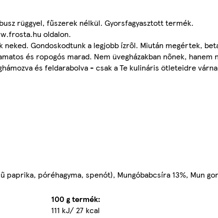
usz rüggyel, fűszerek nélkül. Gyorsfagyasztott termék.
w.frosta.hu oldalon.
k neked. Gondoskodtunk a legjobb ízről. Miután megértek, beta
k zamatos és ropogós marad. Nem üvegházakban nőnek, hanem 
hámozva és feldarabolva - csak a Te kulináris ötleteidre várna
zínű paprika, póréhagyma, spenót), Mungóbabcsíra 13%, Mun 
100 g termék:
111 kJ/ 27 kcal