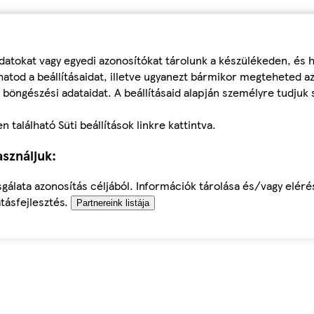
datokat vagy egyedi azonosítókat tárolunk a készülékeden, és
atod a beállításaidat, illetve ugyanezt bármikor megteheted a
 böngészési adataidat. A beállításaid alapján személyre tudjuk 
található Süti beállítások linkre kattintva.
sználjuk:
sgálata azonosítás céljából. Információk tárolása és/vagy elér
tásfejlesztés.
Partnereink listája