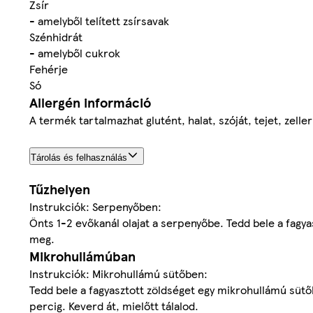
Zsír
- amelyből telített zsírsavak
Szénhidrát
- amelyből cukrok
Fehérje
Só
Allergén információ
A termék tartalmazhat glutént, halat, szóját, tejet, zelle
Tárolás és felhasználás
Tűzhelyen
Instrukciók: Serpenyőben:
Önts 1-2 evőkanál olajat a serpenyőbe. Tedd bele a fag
meg.
Mikrohullámúban
Instrukciók: Mikrohullámú sütőben:
Tedd bele a fagyasztott zöldséget egy mikrohullámú sütő
percig. Keverd át, mielőtt tálalod.