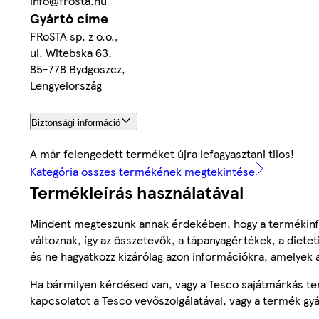
info@frosta.hu
Gyártó címe
FRoSTA sp. z o.o.,
ul. Witebska 63,
85-778 Bydgoszcz,
Lengyelország
Biztonsági információ
A már felengedett terméket újra lefagyasztani tilos!
Kategória összes termékének megtekintése
Termékleírás használatával
Mindent megteszünk annak érdekében, hogy a termékinf
változnak, így az összetevők, a tápanyagértékek, a diete
és ne hagyatkozz kizárólag azon információkra, amelyek 
Ha bármilyen kérdésed van, vagy a Tesco sajátmárkás ter
kapcsolatot a Tesco vevőszolgálatával, vagy a termék gy