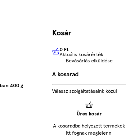
Kosár
0 Ft
Aktuális kosárérték
0 Ft
Aktuális kosárérték
Bevásárlás elküldése
A kosarad
sban 400 g
Válassz szolgáltatásaink közül
Üres kosár
A kosaradba helyezett termékek
itt fognak megjelenni