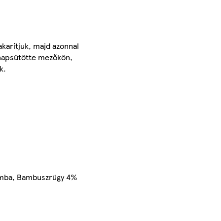
karítjuk, majd azonnal
napsütötte mezőkön,
k.
gomba, Bambuszrügy 4%