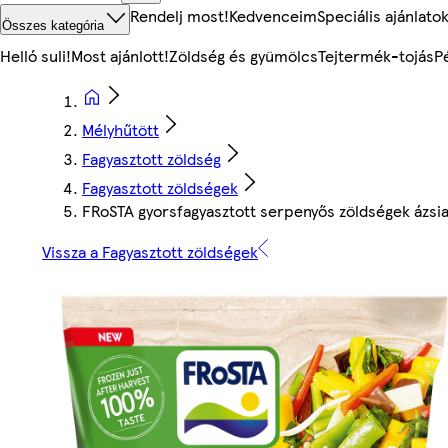
Rendelj most!
Kedvenceim
Speciális ajánlato
Összes kategória
Helló suli!
Most ajánlott!
Zöldség és gyümölcs
Tejtermék-tojás
P
Mélyhűtött
Fagyasztott zöldség
Fagyasztott zöldségek
FRoSTA gyorsfagyasztott serpenyős zöldségek ázsia
Vissza a Fagyasztott zöldségek