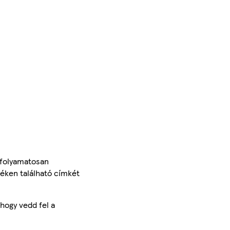
 folyamatosan
méken található címkét
hogy vedd fel a