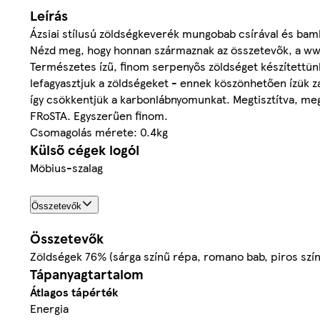
Leírás
Ázsiai stílusú zöldségkeverék mungobab csírával és bamb
Nézd meg, hogy honnan származnak az összetevők, a ww
Természetes ízű, finom serpenyős zöldséget készítettün
lefagyasztjuk a zöldségeket - ennek köszönhetően ízü
így csökkentjük a karbonlábnyomunkat. Megtisztítva, meg
FRoSTA. Egyszerűen finom.
Csomagolás mérete: 0.4kg
Külső cégek logói
Möbius-szalag
Összetevők
Összetevők
Zöldségek 76% (sárga színű répa, romano bab, piros s
Tápanyagtartalom
Átlagos tápérték
Energia