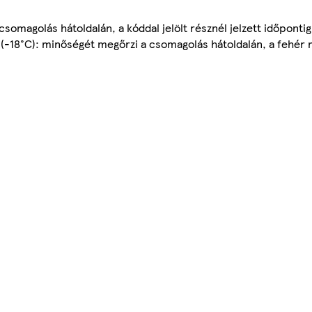
somagolás hátoldalán, a kóddal jelölt résznél jelzett időpontig
* (-18°C): minőségét megőrzi a csomagolás hátoldalán, a fehér