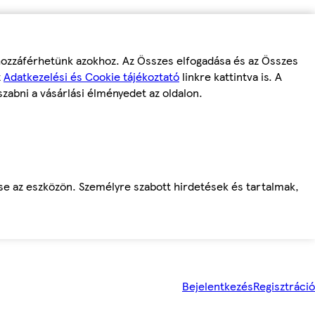
 hozzáférhetünk azokhoz. Az Összes elfogadása és az Összes
z
Adatkezelési és Cookie tájékoztató
linkre kattintva is. A
szabni a vásárlási élményedet az oldalon.
ése az eszközön. Személyre szabott hirdetések és tartalmak,
Bejelentkezés
Regisztráció