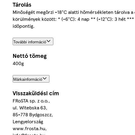
Tárolás
Minőségét megőrzi -18°C alatti hőmérsékleten tárolva a c
körülmények között: * (-6°C): 4 nap ** (-12°C): 3 hét **
időpontig.
További információ
Nettó tömeg
400g
Márkainformáció
Visszaküldési cím
FRoSTA sp. z o.o.,
ul. Witebska 63,
85-778 Bydgoszcz,
Lengyelország
www.frosta.hu,