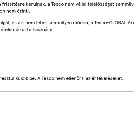
frissítésre kerülnek, a Tesco nem vállal felelősséget semmily
on nem érinti.
szolgál, és azt nem lehet semmilyen módon, a Tesco-GLOBAL Ár
étele nélkül felhasználni.
esztül küldik be. A Tesco nem ellenőrzi az értékeléseket.