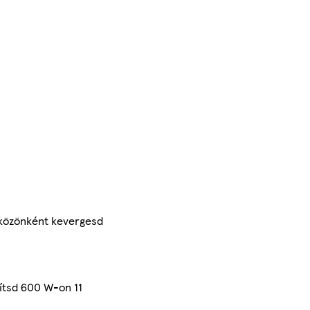
dőközönként kevergesd
gítsd 600 W-on 11