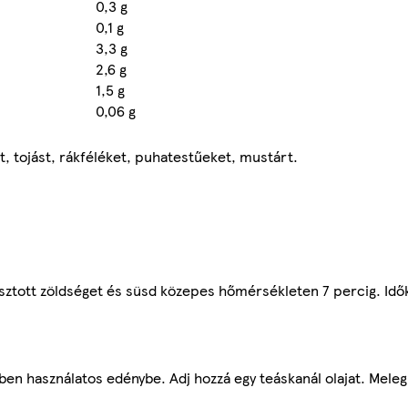
0,3 g
0,1 g
3,3 g
2,6 g
1,5 g
0,06 g
rt, tojást, rákféléket, puhatestűeket, mustárt.
yasztott zöldséget és süsd közepes hőmérsékleten 7 percig. I
ben használatos edénybe. Adj hozzá egy teáskanál olajat. Mele