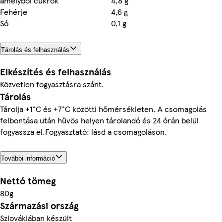
amelyből cukrok
4,8 g
Fehérje
4,6 g
Só
0,1 g
Tárolás és felhasználás
Elkészítés és felhasználás
Közvetlen fogyasztásra szánt.
Tárolás
Tárolja +1°C és +7°C közötti hőmérsékleten. A csomagolás
felbontása után hűvös helyen tárolandó és 24 órán belül
fogyassza el.Fogyasztató: lásd a csomagoláson.
További információ
Nettó tömeg
80g
Származási ország
Szlovákiában készült