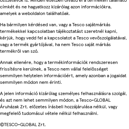
címkét és ne hagyatkozz kizárólag azon információkra,
amelyek a weboldalon találhatóak.
Ha bármilyen kérdésed van, vagy a Tesco sajátmárkás
termékekkel kapcsolatban tájékoztatást szeretnél kapni,
kérjük, hogy vedd fel a kapcsolatot a Tesco vevőszolgálatával,
vagy a termék gyártójával, ha nem Tesco saját márkás
termékről van szó.
Annak ellenére, hogy a termékinformációk rendszeresen
frissítésre kerülnek, a Tesco nem vállal felelősséget
semmilyen helytelen információért, amely azonban a jogaidat
semmilyen módon nem érinti.
A jelen információ kizárólag személyes felhasználásra szolgál,
és azt nem lehet semmilyen módon, a Tesco-GLOBAL
Áruházak Zrt. előzetes írásbeli hozzájárulása nélkül, vagy
megfelelő tudomásul vétele nélkül felhasználni.
©TESCO-GLOBAL Zrt.