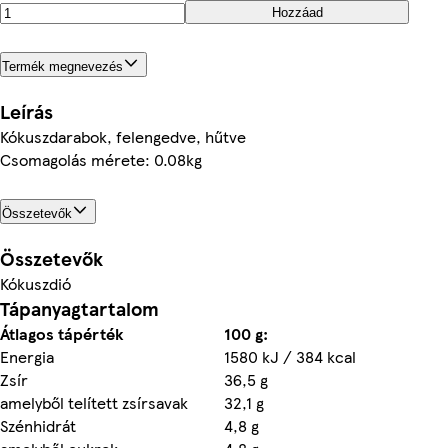
Hozzáad
Termék megnevezés
Leírás
Kókuszdarabok, felengedve, hűtve
Csomagolás mérete: 0.08kg
Összetevők
Összetevők
Kókuszdió
Tápanyagtartalom
Átlagos tápérték
100 g:
Energia
1580 kJ / 384 kcal
Zsír
36,5 g
amelyből telített zsírsavak
32,1 g
Szénhidrát
4,8 g