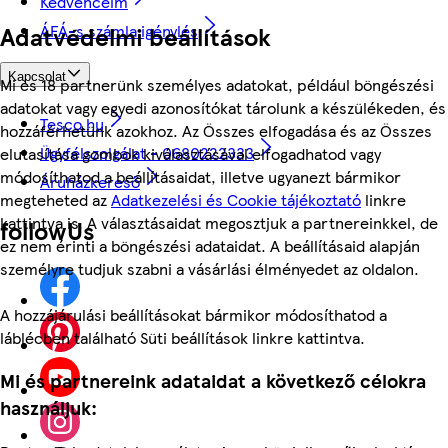
Kedvenceim
ÁFÁ-s számla igénylés
Adatvédelmi beállítások
Kapcsolat
Mi és 18 partnerünk személyes adatokat, például böngészési
adatokat vagy egyedi azonosítókat tárolunk a készülékeden, és
Tesco.hu
hozzáférhetünk azokhoz. Az Összes elfogadása és az Összes
Ügyfélszolgálat - 0680222333
elutasítása gombok kiválasztásával elfogadhatod vagy
módosíthatod a beállításaidat, illetve ugyanezt bármikor
Áruházkereső
megteheted az
Adatkezelési és Cookie tájékoztató
linkre
kattintva is. A választásaidat megosztjuk a partnereinkkel, de
followUs
ez nem érinti a böngészési adataidat. A beállításaid alapján
személyre tudjuk szabni a vásárlási élményedet az oldalon.
A hozzájárulási beállításokat bármikor módosíthatod a
láblécben található Süti beállítások linkre kattintva.
Mi és partnereink adataidat a következő célokra
használjuk: