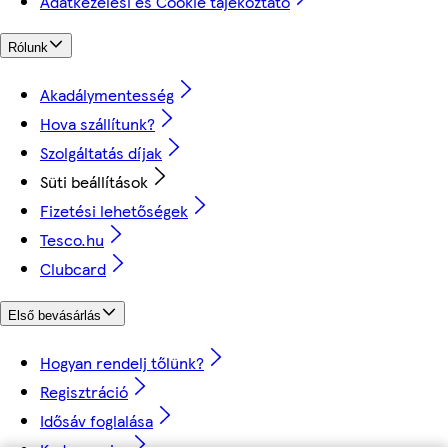
Adatkezelési és Cookie tájékoztató
Rólunk
Akadálymentesség
Hova szállítunk?
Szolgáltatás díjak
Süti beállítások
Fizetési lehetőségek
Tesco.hu
Clubcard
Első bevásárlás
Hogyan rendelj tőlünk?
Regisztráció
Idősáv foglalása