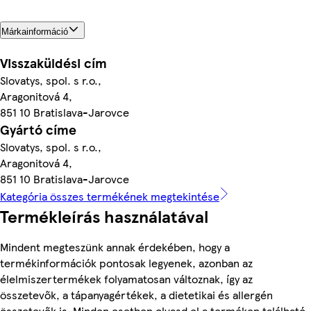
Márkainformáció
Visszaküldési cím
Slovatys, spol. s r.o.,
Aragonitová 4,
851 10 Bratislava-Jarovce
Gyártó címe
Slovatys, spol. s r.o.,
Aragonitová 4,
851 10 Bratislava-Jarovce
Kategória összes termékének megtekintése
Termékleírás használatával
Mindent megteszünk annak érdekében, hogy a
termékinformációk pontosak legyenek, azonban az
élelmiszertermékek folyamatosan változnak, így az
összetevők, a tápanyagértékek, a dietetikai és allergén
összetevők is. Minden esetben olvasd el a terméken található