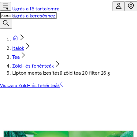
Ugrás a fő tartalomra
Ugrás a kereséshez
Italok
Tea
Zöld- és fehérteák
Lipton menta ízesítésű zöld tea 20 filter 26 g
Vissza a Zöld- és fehérteák