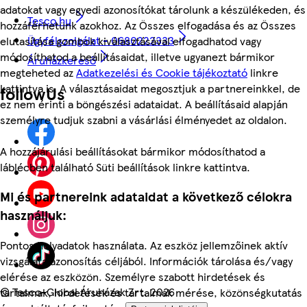
adatokat vagy egyedi azonosítókat tárolunk a készülékeden, és
Tesco.hu
hozzáférhetünk azokhoz. Az Összes elfogadása és az Összes
Ügyfélszolgálat - 0680222333
elutasítása gombok kiválasztásával elfogadhatod vagy
módosíthatod a beállításaidat, illetve ugyanezt bármikor
Áruházkereső
megteheted az
Adatkezelési és Cookie tájékoztató
linkre
kattintva is. A választásaidat megosztjuk a partnereinkkel, de
followUs
ez nem érinti a böngészési adataidat. A beállításaid alapján
személyre tudjuk szabni a vásárlási élményedet az oldalon.
A hozzájárulási beállításokat bármikor módosíthatod a
láblécben található Süti beállítások linkre kattintva.
Mi és partnereink adataidat a következő célokra
használjuk:
Pontos helyadatok használata. Az eszköz jellemzőinek aktív
vizsgálata azonosítás céljából. Információk tárolása és/vagy
elérése az eszközön. Személyre szabott hirdetések és
©
Tesco-Global Áruházak Zrt. 2026
tartalmak, hirdetések és tartalmak mérése, közönségkutatás