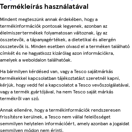
Termékleírás használatával
Mindent megteszünk annak érdekében, hogy a
termékinformációk pontosak legyenek, azonban az
élelmiszertermékek folyamatosan változnak, így az
összetevők, a tápanyagértékek, a dietetikai és allergén
összetevők is. Minden esetben olvasd el a terméken található
címkét és ne hagyatkozz kizárólag azon információkra,
amelyek a weboldalon találhatóak.
Ha bármilyen kérdésed van, vagy a Tesco sajátmárkás
termékekkel kapcsolatban tájékoztatást szeretnél kapni,
kérjük, hogy vedd fel a kapcsolatot a Tesco vevőszolgálatával,
vagy a termék gyártójával, ha nem Tesco saját márkás
termékről van szó.
Annak ellenére, hogy a termékinformációk rendszeresen
frissítésre kerülnek, a Tesco nem vállal felelősséget
semmilyen helytelen információért, amely azonban a jogaidat
semmilyen módon nem érinti.