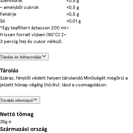
Szénhidrát
<0,5 g
- amelyből cukrok
<0,5 g
Fehérje
<0,5 g
Só
<0,01 g
*Egy teafiltert áztasson 200 ml
-
frissen forralt vízben (90°C) 2-
3 percig (tej és cukor nélkül).
Tárolás és felhasználás
Tárolás
Száraz, fénytől védett helyen tárolandó.Minőségét megőrzi a
jelzett hónap végéig (hó/év): lásd a csomagoláson.
További információ
Nettó tömeg
26g ℮
Származási ország