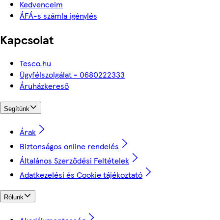
Kedvenceim
ÁFÁ-s számla igénylés
Kapcsolat
Tesco.hu
Ügyfélszolgálat - 0680222333
Áruházkereső
Segítünk
Árak
Biztonságos online rendelés
Általános Szerződési Feltételek
Adatkezelési és Cookie tájékoztató
Rólunk