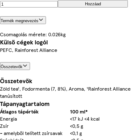
Hozzáad
Termék megnevezés
Csomagolás mérete: 0.026kg
Külső cégek logói
PEFC, Rainforest Alliance
Összetevők
Összetevők
Zöld tea¹, Fodormenta (7, 8%), Aroma, ¹Rainforest Alliance
tanúsított
Tápanyagtartalom
Átlagos tápérték
100 ml*
Energia
<17 kJ <4 kcal
Zsír
<0,5 g
- amelyből telített zsírsavak
<0,1 g