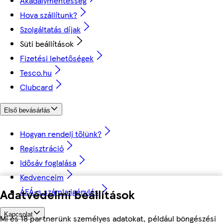
Akadálymentesség
Hova szállítunk?
Szolgáltatás díjak
Süti beállítások
Fizetési lehetőségek
Tesco.hu
Clubcard
Első bevásárlás
Hogyan rendelj tőlünk?
Regisztráció
Idősáv foglalása
Kedvenceim
ÁFÁ-s számla igénylés
Adatvédelmi beállítások
Kapcsolat
Mi és 18 partnerünk személyes adatokat, például böngészési